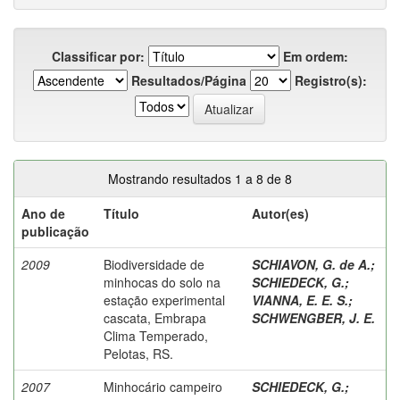
Classificar por:
Em ordem:
Resultados/Página
Registro(s):
Mostrando resultados 1 a 8 de 8
Ano de
Título
Autor(es)
publicação
2009
Biodiversidade de
SCHIAVON, G. de A.
;
minhocas do solo na
SCHIEDECK, G.
;
estação experimental
VIANNA, E. E. S.
;
cascata, Embrapa
SCHWENGBER, J. E.
Clima Temperado,
Pelotas, RS.
2007
Minhocário campeiro
SCHIEDECK, G.
;