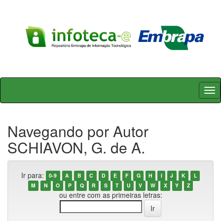
Skip
navigation
Navegando por Autor
SCHIAVON, G. de A.
Ir para:
0-9
A
B
C
D
E
F
G
H
I
J
K
L
M
N
O
P
Q
R
S
T
U
V
W
X
Y
Z
ou entre com as primeiras letras: