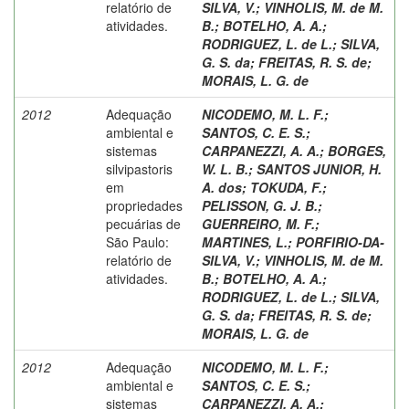
relatório de
SILVA, V.
;
VINHOLIS, M. de M.
atividades.
B.
;
BOTELHO, A. A.
;
RODRIGUEZ, L. de L.
;
SILVA,
G. S. da
;
FREITAS, R. S. de
;
MORAIS, L. G. de
2012
Adequação
NICODEMO, M. L. F.
;
ambiental e
SANTOS, C. E. S.
;
sistemas
CARPANEZZI, A. A.
;
BORGES,
silvipastoris
W. L. B.
;
SANTOS JUNIOR, H.
em
A. dos
;
TOKUDA, F.
;
propriedades
PELISSON, G. J. B.
;
pecuárias de
GUERREIRO, M. F.
;
São Paulo:
MARTINES, L.
;
PORFIRIO-DA-
relatório de
SILVA, V.
;
VINHOLIS, M. de M.
atividades.
B.
;
BOTELHO, A. A.
;
RODRIGUEZ, L. de L.
;
SILVA,
G. S. da
;
FREITAS, R. S. de
;
MORAIS, L. G. de
2012
Adequação
NICODEMO, M. L. F.
;
ambiental e
SANTOS, C. E. S.
;
sistemas
CARPANEZZI, A. A.
;