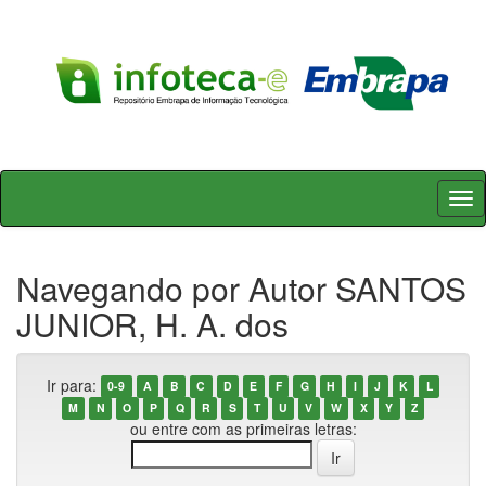
Skip
navigation
Navegando por Autor SANTOS
JUNIOR, H. A. dos
Ir para:
0-9
A
B
C
D
E
F
G
H
I
J
K
L
M
N
O
P
Q
R
S
T
U
V
W
X
Y
Z
ou entre com as primeiras letras: