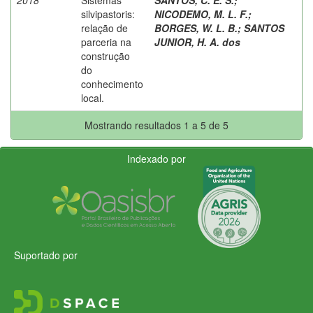
silvipastoris:
NICODEMO, M. L. F.
;
relação de
BORGES, W. L. B.
;
SANTOS
parceria na
JUNIOR, H. A. dos
construção
do
conhecimento
local.
Mostrando resultados 1 a 5 de 5
Indexado por
Suportado por