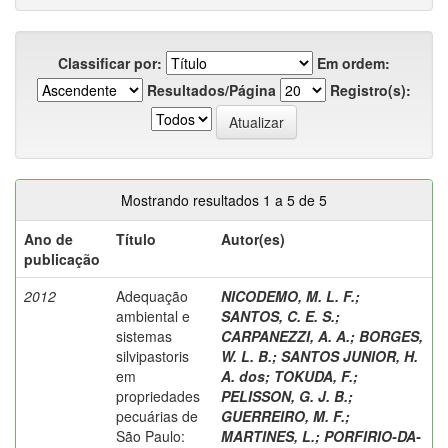
Classificar por:
Em ordem:
Resultados/Página
Registro(s):
Mostrando resultados 1 a 5 de 5
Ano de
Título
Autor(es)
publicação
2012
Adequação
NICODEMO, M. L. F.
;
ambiental e
SANTOS, C. E. S.
;
sistemas
CARPANEZZI, A. A.
;
BORGES,
silvipastoris
W. L. B.
;
SANTOS JUNIOR, H.
em
A. dos
;
TOKUDA, F.
;
propriedades
PELISSON, G. J. B.
;
pecuárias de
GUERREIRO, M. F.
;
São Paulo:
MARTINES, L.
;
PORFIRIO-DA-