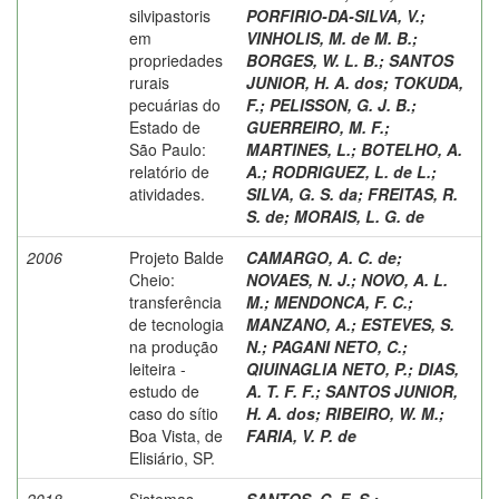
silvipastoris
PORFIRIO-DA-SILVA, V.
;
em
VINHOLIS, M. de M. B.
;
propriedades
BORGES, W. L. B.
;
SANTOS
rurais
JUNIOR, H. A. dos
;
TOKUDA,
pecuárias do
F.
;
PELISSON, G. J. B.
;
Estado de
GUERREIRO, M. F.
;
São Paulo:
MARTINES, L.
;
BOTELHO, A.
relatório de
A.
;
RODRIGUEZ, L. de L.
;
atividades.
SILVA, G. S. da
;
FREITAS, R.
S. de
;
MORAIS, L. G. de
2006
Projeto Balde
CAMARGO, A. C. de
;
Cheio:
NOVAES, N. J.
;
NOVO, A. L.
transferência
M.
;
MENDONCA, F. C.
;
de tecnologia
MANZANO, A.
;
ESTEVES, S.
na produção
N.
;
PAGANI NETO, C.
;
leiteira -
QIUINAGLIA NETO, P.
;
DIAS,
estudo de
A. T. F. F.
;
SANTOS JUNIOR,
caso do sítio
H. A. dos
;
RIBEIRO, W. M.
;
Boa Vista, de
FARIA, V. P. de
Elisiário, SP.
2018
Sistemas
SANTOS, C. E. S.
;