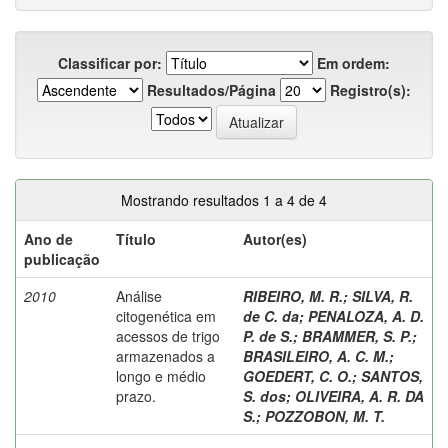
Classificar por:
Em ordem:
Resultados/Página
Registro(s):
Mostrando resultados 1 a 4 de 4
Ano de
Título
Autor(es)
publicação
2010
Análise
RIBEIRO, M. R.
;
SILVA, R.
citogenética em
de C. da
;
PENALOZA, A. D.
acessos de trigo
P. de S.
;
BRAMMER, S. P.
;
armazenados a
BRASILEIRO, A. C. M.
;
longo e médio
GOEDERT, C. O.
;
SANTOS,
prazo.
S. dos
;
OLIVEIRA, A. R. DA
S.
;
POZZOBON, M. T.