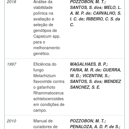
2018
Análise da
POZZOBON, M. T.
;
viabilidade
SANTOS, S. dos
;
MELO, L.
polínica na
A. M. P. de
;
CARVALHO, S.
avaliação e
I. C. de
;
RIBEIRO, C. S. da
seleção de
C.
genótipos de
Capsicum spp.
para o
melhoramento
genético.
1997
Eficiência do
MAGALHAES, B. P.
;
fungo
FARIA, M. R. de
;
GUERRA,
Metarhizium
W. D.
;
VICENTINI, S.
;
flavoviride contra
SANTOS, S. dos
;
MENDEZ
o gafanhoto
SANCHEZ, S. E.
Rhammatocerus
schistocercoides
em condições de
campo.
2010
Manual de
POZZOBON, M. T.
;
curadores de
PENALOZA, A. D. P. de S.
;