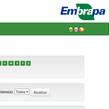
V
W
X
Y
Z
istro(s):