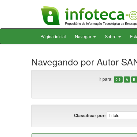
Skip
Página inicial
Navegar
Sobre
Est
navigation
Navegando por Autor SAN
Ir para:
0-9
A
B
Classificar por: