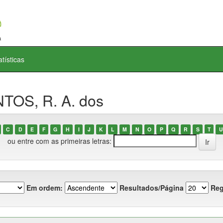
atísticas
TOS, R. A. dos
C
D
E
F
G
H
I
J
K
L
M
N
O
P
Q
R
S
T
U
ou entre com as primeiras letras:
Em ordem:
Resultados/Página
Reg