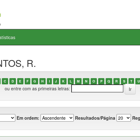
atísticas
NTOS, R.
C
D
E
F
G
H
I
J
K
L
M
N
O
P
Q
R
S
T
U
ou entre com as primeiras letras:
Em ordem:
Resultados/Página
Reg