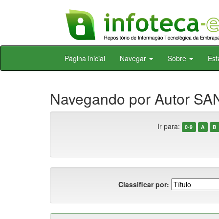
Skip
Página inicial
Navegar
Sobre
Est
navigation
Navegando por Autor SA
Ir para:
0-9
A
B
Classificar por: