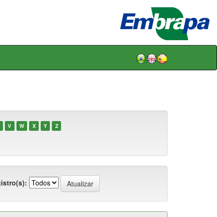
V
W
X
Y
Z
istro(s):