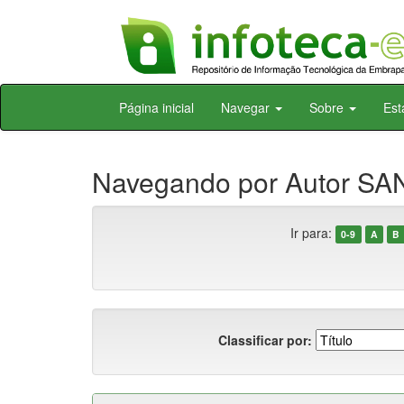
Skip
Página inicial
Navegar
Sobre
Est
navigation
Navegando por Autor SAN
Ir para:
0-9
A
B
Classificar por: