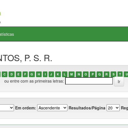
atísticas
TOS, P. S. R.
C
D
E
F
G
H
I
J
K
L
M
N
O
P
Q
R
S
T
U
ou entre com as primeiras letras:
Em ordem:
Resultados/Página
Reg