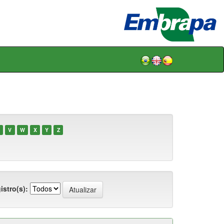
V
W
X
Y
Z
istro(s):