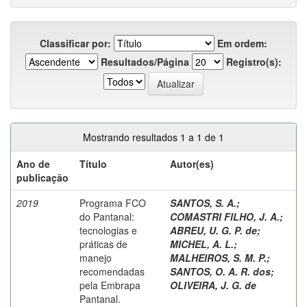
Classificar por:
Em ordem:
Resultados/Página
Registro(s):
Mostrando resultados 1 a 1 de 1
Ano de
Título
Autor(es)
publicação
2019
Programa FCO
SANTOS, S. A.
;
do Pantanal:
COMASTRI FILHO, J. A.
;
tecnologias e
ABREU, U. G. P. de
;
práticas de
MICHEL, A. L.
;
manejo
MALHEIROS, S. M. P.
;
recomendadas
SANTOS, O. A. R. dos
;
pela Embrapa
OLIVEIRA, J. G. de
Pantanal.