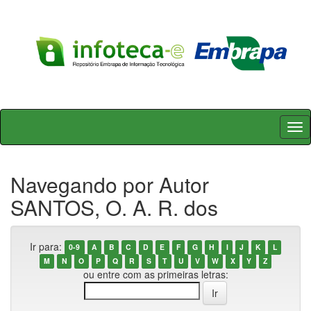
Skip
navigation
Navegando por Autor
SANTOS, O. A. R. dos
Ir para:
0-9
A
B
C
D
E
F
G
H
I
J
K
L
M
N
O
P
Q
R
S
T
U
V
W
X
Y
Z
ou entre com as primeiras letras: