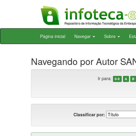
Skip
Página inicial
Navegar
Sobre
Est
navigation
Navegando por Autor SAN
Ir para:
0-9
A
B
Classificar por: