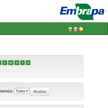
V
W
X
Y
Z
istro(s):