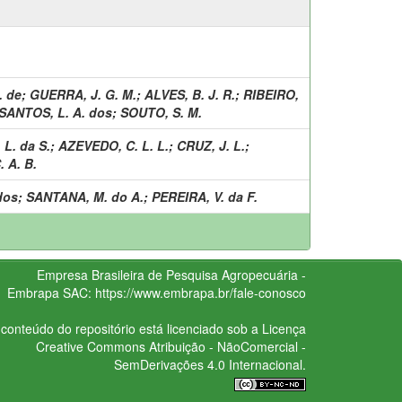
. de
;
GUERRA, J. G. M.
;
ALVES, B. J. R.
;
RIBEIRO,
SANTOS, L. A. dos
;
SOUTO, S. M.
L. da S.
;
AZEVEDO, C. L. L.
;
CRUZ, J. L.
;
 A. B.
dos
;
SANTANA, M. do A.
;
PEREIRA, V. da F.
Empresa Brasileira de Pesquisa Agropecuária -
Embrapa
SAC:
https://www.embrapa.br/fale-conosco
conteúdo do repositório está licenciado sob a Licença
Creative Commons
Atribuição - NãoComercial -
SemDerivações 4.0 Internacional.