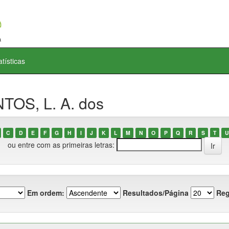
atísticas
TOS, L. A. dos
C
D
E
F
G
H
I
J
K
L
M
N
O
P
Q
R
S
T
U
ou entre com as primeiras letras:
Em ordem:
Resultados/Página
Reg