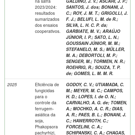
na safra
GALDINO, J. V.
;
ASCARI, J. P.
;
2023/2024:
SANTOS, J. dos
;
BONANI, J.
resultados
C.
;
ROY, J. M. T.
;
GRIGOLLI, J.
sumarizados
F. J.
;
BELUFI, L. M. de R.
;
dos ensaios
SILVA, L. H. C. P. da
;
cooperativos.
GARBIATE, M. V.
;
ARAÚJO
JÚNIOR, I. P.
;
SATO, L. N.
;
GOUSSAIN JÚNIOR, M. M.
;
STEFANELO, M. S.
;
MÜLLER,
M. A.
;
DEBORTOLI, M. P.
;
SENGER, M.
;
TORMEN, N. R.
;
ROEHRIG, R.
;
SOUZA, T. P.
de
;
GOMES, L. M. M. R.
2025
Eficiência de
GODOY, C. V.
;
UTIAMADA, C.
fungicidas
M.
;
MEYER, M. C.
;
CAMPOS,
para o
H. D.
;
LOPES, I. de O. N.
;
controle da
CARVALHO, A. G. de
;
TOMEN,
ferrugem-
A.
;
MOCHKO, A. C. R.
;
DIAS,
asiática da
A. R.
;
PAES, B. L.
;
BONANI, J.
soja,
C.
;
HAWERROTH, C.
;
Phakopsora
FORCELINI, C. A.
;
pachyrhizi,
SCHIPANSKI, C. A.
;
CHAGAS,