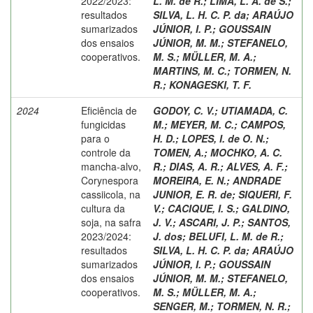
2022/2023:
L. M. de R.
;
LIMA, L. A. de S.
;
resultados
SILVA, L. H. C. P. da
;
ARAÚJO
sumarizados
JÚNIOR, I. P.
;
GOUSSAIN
dos ensaios
JÚNIOR, M. M.
;
STEFANELO,
cooperativos.
M. S.
;
MÜLLER, M. A.
;
MARTINS, M. C.
;
TORMEN, N.
R.
;
KONAGESKI, T. F.
2024
Eficiência de
GODOY, C. V.
;
UTIAMADA, C.
fungicidas
M.
;
MEYER, M. C.
;
CAMPOS,
para o
H. D.
;
LOPES, I. de O. N.
;
controle da
TOMEN, A.
;
MOCHKO, A. C.
mancha-alvo,
R.
;
DIAS, A. R.
;
ALVES, A. F.
;
Corynespora
MOREIRA, E. N.
;
ANDRADE
cassiicola, na
JUNIOR, E. R. de
;
SIQUERI, F.
cultura da
V.
;
CACIQUE, I. S.
;
GALDINO,
soja, na safra
J. V.
;
ASCARI, J. P.
;
SANTOS,
2023/2024:
J. dos
;
BELUFI, L. M. de R.
;
resultados
SILVA, L. H. C. P. da
;
ARAÚJO
sumarizados
JÚNIOR, I. P.
;
GOUSSAIN
dos ensaios
JÚNIOR, M. M.
;
STEFANELO,
cooperativos.
M. S.
;
MÜLLER, M. A.
;
SENGER, M.
;
TORMEN, N. R.
;