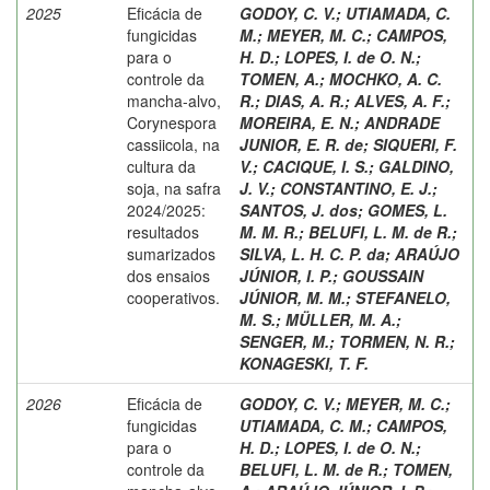
2025
Eficácia de
GODOY, C. V.
;
UTIAMADA, C.
fungicidas
M.
;
MEYER, M. C.
;
CAMPOS,
para o
H. D.
;
LOPES, I. de O. N.
;
controle da
TOMEN, A.
;
MOCHKO, A. C.
mancha-alvo,
R.
;
DIAS, A. R.
;
ALVES, A. F.
;
Corynespora
MOREIRA, E. N.
;
ANDRADE
cassiicola, na
JUNIOR, E. R. de
;
SIQUERI, F.
cultura da
V.
;
CACIQUE, I. S.
;
GALDINO,
soja, na safra
J. V.
;
CONSTANTINO, E. J.
;
2024/2025:
SANTOS, J. dos
;
GOMES, L.
resultados
M. M. R.
;
BELUFI, L. M. de R.
;
sumarizados
SILVA, L. H. C. P. da
;
ARAÚJO
dos ensaios
JÚNIOR, I. P.
;
GOUSSAIN
cooperativos.
JÚNIOR, M. M.
;
STEFANELO,
M. S.
;
MÜLLER, M. A.
;
SENGER, M.
;
TORMEN, N. R.
;
KONAGESKI, T. F.
2026
Eficácia de
GODOY, C. V.
;
MEYER, M. C.
;
fungicidas
UTIAMADA, C. M.
;
CAMPOS,
para o
H. D.
;
LOPES, I. de O. N.
;
controle da
BELUFI, L. M. de R.
;
TOMEN,