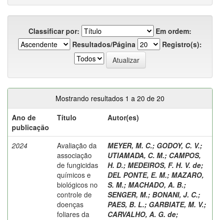
Classificar por:
Em ordem:
Resultados/Página
Registro(s):
Mostrando resultados 1 a 20 de 20
Ano de
Título
Autor(es)
publicação
2024
Avaliação da
MEYER, M. C.
;
GODOY, C. V.
;
associação
UTIAMADA, C. M.
;
CAMPOS,
de fungicidas
H. D.
;
MEDEIROS, F. H. V. de
;
químicos e
DEL PONTE, E. M.
;
MAZARO,
biológicos no
S. M.
;
MACHADO, A. B.
;
controle de
SENGER, M.
;
BONANI, J. C.
;
doenças
PAES, B. L.
;
GARBIATE, M. V.
;
foliares da
CARVALHO, A. G. de
;