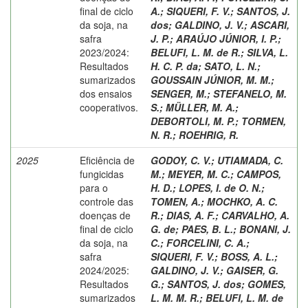
final de ciclo
A.
;
SIQUERI, F. V.
;
SANTOS, J.
da soja, na
dos
;
GALDINO, J. V.
;
ASCARI,
safra
J. P.
;
ARAÚJO JÚNIOR, I. P.
;
2023/2024:
BELUFI, L. M. de R.
;
SILVA, L.
Resultados
H. C. P. da
;
SATO, L. N.
;
sumarizados
GOUSSAIN JÚNIOR, M. M.
;
dos ensaios
SENGER, M.
;
STEFANELO, M.
cooperativos.
S.
;
MÜLLER, M. A.
;
DEBORTOLI, M. P.
;
TORMEN,
N. R.
;
ROEHRIG, R.
2025
Eficiência de
GODOY, C. V.
;
UTIAMADA, C.
fungicidas
M.
;
MEYER, M. C.
;
CAMPOS,
para o
H. D.
;
LOPES, I. de O. N.
;
controle das
TOMEN, A.
;
MOCHKO, A. C.
doenças de
R.
;
DIAS, A. F.
;
CARVALHO, A.
final de ciclo
G. de
;
PAES, B. L.
;
BONANI, J.
da soja, na
C.
;
FORCELINI, C. A.
;
safra
SIQUERI, F. V.
;
BOSS, A. L.
;
2024/2025:
GALDINO, J. V.
;
GAISER, G.
Resultados
G.
;
SANTOS, J. dos
;
GOMES,
sumarizados
L. M. M. R.
;
BELUFI, L. M. de