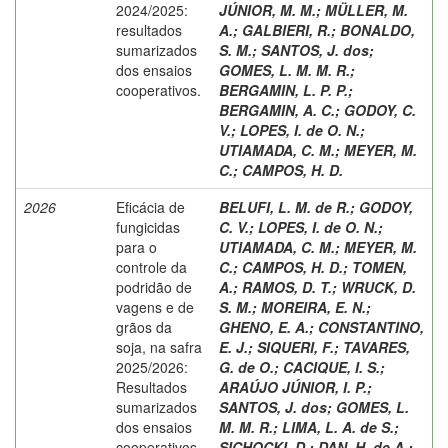
2024/2025:
JÚNIOR, M. M.
;
MÜLLER, M.
resultados
A.
;
GALBIERI, R.
;
BONALDO,
sumarizados
S. M.
;
SANTOS, J. dos
;
dos ensaios
GOMES, L. M. M. R.
;
cooperativos.
BERGAMIN, L. P. P.
;
BERGAMIN, A. C.
;
GODOY, C.
V.
;
LOPES, I. de O. N.
;
UTIAMADA, C. M.
;
MEYER, M.
C.
;
CAMPOS, H. D.
2026
Eficácia de
BELUFI, L. M. de R.
;
GODOY,
fungicidas
C. V.
;
LOPES, I. de O. N.
;
para o
UTIAMADA, C. M.
;
MEYER, M.
controle da
C.
;
CAMPOS, H. D.
;
TOMEN,
podridão de
A.
;
RAMOS, D. T.
;
WRUCK, D.
vagens e de
S. M.
;
MOREIRA, E. N.
;
grãos da
GHENO, E. A.
;
CONSTANTINO,
soja, na safra
E. J.
;
SIQUERI, F.
;
TAVARES,
2025/2026:
G. de O.
;
CACIQUE, I. S.
;
Resultados
ARAÚJO JÚNIOR, I. P.
;
sumarizados
SANTOS, J. dos
;
GOMES, L.
dos ensaios
M. M. R.
;
LIMA, L. A. de S.
;
cooperativos.
SICHOCKI, D.
;
DAN, H. de A.
;