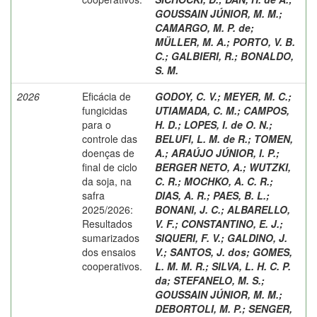
GOUSSAIN JÚNIOR, M. M.
;
CAMARGO, M. P. de
;
MÜLLER, M. A.
;
PORTO, V. B.
C.
;
GALBIERI, R.
;
BONALDO,
S. M.
2026
Eficácia de
GODOY, C. V.
;
MEYER, M. C.
;
fungicidas
UTIAMADA, C. M.
;
CAMPOS,
para o
H. D.
;
LOPES, I. de O. N.
;
controle das
BELUFI, L. M. de R.
;
TOMEN,
doenças de
A.
;
ARAÚJO JÚNIOR, I. P.
;
final de ciclo
BERGER NETO, A.
;
WUTZKI,
da soja, na
C. R.
;
MOCHKO, A. C. R.
;
safra
DIAS, A. R.
;
PAES, B. L.
;
2025/2026:
BONANI, J. C.
;
ALBARELLO,
Resultados
V. F.
;
CONSTANTINO, E. J.
;
sumarizados
SIQUERI, F. V.
;
GALDINO, J.
dos ensaios
V.
;
SANTOS, J. dos
;
GOMES,
cooperativos.
L. M. M. R.
;
SILVA, L. H. C. P.
da
;
STEFANELO, M. S.
;
GOUSSAIN JÚNIOR, M. M.
;
DEBORTOLI, M. P.
;
SENGER,