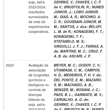
soja, safra
GEHRKE, V.
;
CHAVES, I. C. P.
2023/2024:
de V.
;
BRUSTOLIN, R.
;
NUNES
resultados
JUNIOR, J.
;
LOBO JUNIOR,
sumarizados
M.
;
DIAS, A. R.
;
MOCHKO, A.
da rede de
C. R.
;
GOUSSAIN JÚNIOR, M.
experimentos
M.
;
SANTOS, J. dos
;
BELUFI,
cooperativos.
L. M. de R.
;
KONAGESKI, F. T.
;
KONAGESKI, T. F.
;
STEFANELO, M. S.
;
GRIGOLLI, J. F. J.
;
FARIAS, A.
de
;
MARTINS, M. C.
;
CRUZ, F.
A. B. da
;
ASCARI, J. P.
2024
Avaliação da
MEYER, M. C.
;
GODOY, C. V.
;
associação
UTIAMADA, C. M.
;
CAMPOS,
de fungicidas
H. D.
;
MEDEIROS, F. H. V. de
;
químicos e
DEL PONTE, E. M.
;
MAZARO,
biológicos no
S. M.
;
MACHADO, A. B.
;
controle de
SENGER, M.
;
BONANI, J. C.
;
doenças
PAES, B. L.
;
GARBIATE, M. V.
;
foliares da
CARVALHO, A. G. de
;
soja, safra
GEHRKE, V.
;
CHAVES, I. C. P.
2023/2024:
de V.
;
BRUSTOLIN, R.
;
NUNES