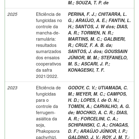
M.
;
SOUZA, T. P. de
2025
Eficiência de
PERINA, F. J.
;
CHITARRA, L.
fungicidas no
G.
;
ARAÚJO, A. E.
;
FANTIN, L.
controle da
H.
;
SANTOS, J. W dos
;
DIAS,
mancha-de-
A. R.
;
TORMEN, N. R.
;
ramulária:
MARTINS, M. C.
;
GALBIERI,
resultados
R.
;
CRUZ, F. A. B. da
;
sumarizados
SANTOS, J. dos
;
GOUSSAIN
dos ensaios
JÚNIOR, M. M.
;
STEFANELO,
cooperativos
M. S.
;
ASCARI, J. P.
;
da safra
KONAGESKI, T. F.
2021/2022.
2023
Eficiência de
GODOY, C. V.
;
UTIAMADA, C.
fungicidas
M.
;
MEYER, M. C.
;
CAMPOS,
para o
H. D.
;
LOPES, I. de O. N.
;
controle da
TOMEN, A.
;
CARVALHO, A. G.
ferrugem-
de
;
MOCHKO, A. C. R.
;
DIAS,
asiática da
A. R.
;
FORCELINI, C. A.
;
soja,
SCHIPANSKI, C. A.
;
CHAGAS,
Phakopsora
D. F.
;
ARAÚJO JÚNIOR, I. P.
;
pachyrhizi,
GALDINO, J. V.
;
ROY, J. M. T.
;