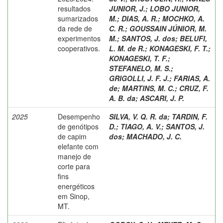
resultados
JUNIOR, J.
;
LOBO JUNIOR,
sumarizados
M.
;
DIAS, A. R.
;
MOCHKO, A.
da rede de
C. R.
;
GOUSSAIN JÚNIOR, M.
experimentos
M.
;
SANTOS, J. dos
;
BELUFI,
cooperativos.
L. M. de R.
;
KONAGESKI, F. T.
;
KONAGESKI, T. F.
;
STEFANELO, M. S.
;
GRIGOLLI, J. F. J.
;
FARIAS, A.
de
;
MARTINS, M. C.
;
CRUZ, F.
A. B. da
;
ASCARI, J. P.
2025
Desempenho
SILVA, V. Q. R. da
;
TARDIN, F.
de genótipos
D.
;
TIAGO, A. V.
;
SANTOS, J.
de capim
dos
;
MACHADO, J. C.
elefante com
manejo de
corte para
fins
energéticos
em Sinop,
MT.