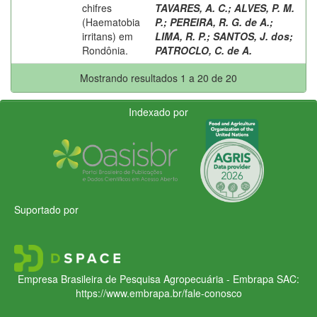
chifres
TAVARES, A. C.
;
ALVES, P. M.
(Haematobia
P.
;
PEREIRA, R. G. de A.
;
irritans) em
LIMA, R. P.
;
SANTOS, J. dos
;
Rondônia.
PATROCLO, C. de A.
Mostrando resultados 1 a 20 de 20
Indexado por
Suportado por
Empresa Brasileira de Pesquisa Agropecuária - Embrapa
SAC:
https://www.embrapa.br/fale-conosco