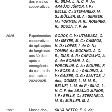
dos ensaios
R.
;
SILVA, L. H. C. P. da
;
cooperativos.
ARAÚJO JÚNIOR, I. P.
;
BELLE, C.
;
STEFANELO, M.
S.
;
MÜLLER, M. A.
;
SENGER,
M.
;
TORMEN, N. R.
;
ROEHRIG,
R.
;
SOUZA, T. P. de
2025
Experimentos
GODOY, C. V.
;
UTIAMADA, C.
cooperativos
M.
;
MEYER, M. C.
;
CAMPOS,
de aplicações
H. D.
;
LOPES, I. de O. N.
;
de fungicidas
TOMEN, A.
;
MOCHKO, A. C.
aos 30 dias
R.
;
DIAS, A. R.
;
CARVALHO, A.
após a
G. de
;
BONANI, J. C.
;
emergência
FORCELINI, C. A.
;
SIQUERI, F.
da cultura da
V.
;
BOSS, A. L.
;
GALDINO, J.
soja: safras
V.
;
GAISER, G. G.
;
SANTOS, J.
2024/2025.
dos
;
GOMES, L. M. M. R.
;
BELUFI, L. M. de R.
;
SILVA, L.
H. C. P. da
;
ARAÚJO JÚNIOR,
I. P.
;
BELLE, C.
;
STEFANELO,
M. S.
;
MÜLLER, M. A.
1991
Mosca-dos-
SILVA NETTO, F. G. da
;