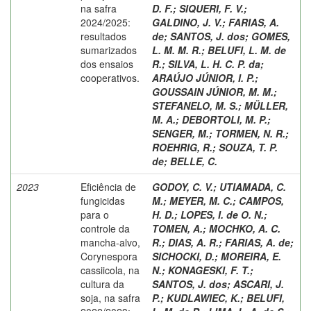
na safra
D. F.
;
SIQUERI, F. V.
;
2024/2025:
GALDINO, J. V.
;
FARIAS, A.
resultados
de
;
SANTOS, J. dos
;
GOMES,
sumarizados
L. M. M. R.
;
BELUFI, L. M. de
dos ensaios
R.
;
SILVA, L. H. C. P. da
;
cooperativos.
ARAÚJO JÚNIOR, I. P.
;
GOUSSAIN JÚNIOR, M. M.
;
STEFANELO, M. S.
;
MÜLLER,
M. A.
;
DEBORTOLI, M. P.
;
SENGER, M.
;
TORMEN, N. R.
;
ROEHRIG, R.
;
SOUZA, T. P.
de
;
BELLE, C.
2023
Eficiência de
GODOY, C. V.
;
UTIAMADA, C.
fungicidas
M.
;
MEYER, M. C.
;
CAMPOS,
para o
H. D.
;
LOPES, I. de O. N.
;
controle da
TOMEN, A.
;
MOCHKO, A. C.
mancha-alvo,
R.
;
DIAS, A. R.
;
FARIAS, A. de
;
Corynespora
SICHOCKI, D.
;
MOREIRA, E.
cassiicola, na
N.
;
KONAGESKI, F. T.
;
cultura da
SANTOS, J. dos
;
ASCARI, J.
soja, na safra
P.
;
KUDLAWIEC, K.
;
BELUFI,