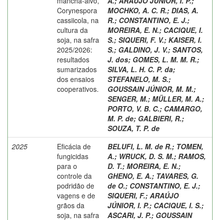
mancha-alvo,
A.
;
ARAÚJO JÚNIOR, I. P.
;
Corynespora
MOCHKO, A. C. R.
;
DIAS, A.
cassiicola, na
R.
;
CONSTANTINO, E. J.
;
cultura da
MOREIRA, E. N.
;
CACIQUE, I.
soja, na safra
S.
;
SIQUERI, F. V.
;
KAISER, I.
2025/2026:
S.
;
GALDINO, J. V.
;
SANTOS,
resultados
J. dos
;
GOMES, L. M. M. R.
;
sumarizados
SILVA, L. H. C. P. da
;
dos ensaios
STEFANELO, M. S.
;
cooperativos.
GOUSSAIN JÚNIOR, M. M.
;
SENGER, M.
;
MÜLLER, M. A.
;
PORTO, V. B. C.
;
CAMARGO,
M. P. de
;
GALBIERI, R.
;
SOUZA, T. P. de
2025
Eficácia de
BELUFI, L. M. de R.
;
TOMEN,
fungicidas
A.
;
WRUCK, D. S. M.
;
RAMOS,
para o
D. T.
;
MOREIRA, E. N.
;
controle da
GHENO, E. A.
;
TAVARES, G.
podridão de
de O.
;
CONSTANTINO, E. J.
;
vagens e de
SIQUERI, F.
;
ARAÚJO
grãos da
JÚNIOR, I. P.
;
CACIQUE, I. S.
;
soja, na safra
ASCARI, J. P.
;
GOUSSAIN