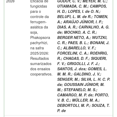
2026
Eficácia de
GODOY, C. V.
;
MEYER, M. C.
;
fungicidas
UTIAMADA, C. M.
;
CAMPOS,
para o
H. D.
;
LOPES, I. de O. N.
;
controle da
BELUFI, L. M. de R.
;
TOMEN,
ferrugem-
A.
;
ARAÚJO JÚNIOR, I. P.
;
asiática da
DIAS, A. R.
;
CARVALHO, A. G.
soja,
de
;
MOCHKO, A. C. R.
;
Phakopsora
BERGER NETO, A.
;
WUTZKI,
pachyrhizi,
C. R.
;
PAES, B. L.
;
BONANI, J.
na safra
C.
;
ALBARELLO, V. F.
;
2025/2026:
FORCELINI, C. A.
;
ROEHRIG,
Resultados
R.
;
CHAGAS, D. F.
;
SIQUERI,
sumarizados
F. V.
;
GRIGOLLI, J. F. J.
;
dos ensaios
SANTOS, J. dos
;
GOMES, L.
cooperativos.
M. M. R.
;
GALDINO, J. V.
;
SENGER, M.
;
SILVA, L. H. C. P.
da
;
GOUSSAIN JÚNIOR, M.
M.
;
STEFANELO, M. S.
;
CAMARGO, M. P. de
;
PORTO,
V. B. C.
;
MÜLLER, M. A.
;
DEBORTOLI, M. P.
;
SOUZA, T.
P. de