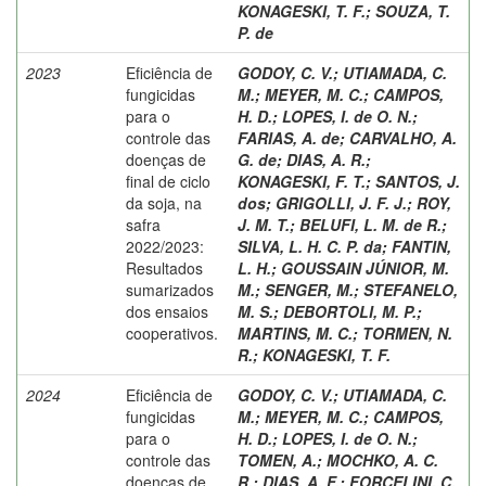
KONAGESKI, T. F.
;
SOUZA, T.
P. de
2023
Eficiência de
GODOY, C. V.
;
UTIAMADA, C.
fungicidas
M.
;
MEYER, M. C.
;
CAMPOS,
para o
H. D.
;
LOPES, I. de O. N.
;
controle das
FARIAS, A. de
;
CARVALHO, A.
doenças de
G. de
;
DIAS, A. R.
;
final de ciclo
KONAGESKI, F. T.
;
SANTOS, J.
da soja, na
dos
;
GRIGOLLI, J. F. J.
;
ROY,
safra
J. M. T.
;
BELUFI, L. M. de R.
;
2022/2023:
SILVA, L. H. C. P. da
;
FANTIN,
Resultados
L. H.
;
GOUSSAIN JÚNIOR, M.
sumarizados
M.
;
SENGER, M.
;
STEFANELO,
dos ensaios
M. S.
;
DEBORTOLI, M. P.
;
cooperativos.
MARTINS, M. C.
;
TORMEN, N.
R.
;
KONAGESKI, T. F.
2024
Eficiência de
GODOY, C. V.
;
UTIAMADA, C.
fungicidas
M.
;
MEYER, M. C.
;
CAMPOS,
para o
H. D.
;
LOPES, I. de O. N.
;
controle das
TOMEN, A.
;
MOCHKO, A. C.
doenças de
R.
;
DIAS, A. F.
;
FORCELINI, C.