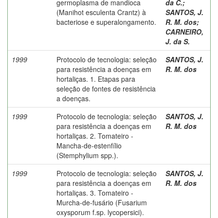
germoplasma de mandioca
da C.
;
(Manihot esculenta Crantz) à
SANTOS, J.
bacteriose e superalongamento.
R. M. dos
;
CARNEIRO,
J. da S.
1999
Protocolo de tecnologia: seleção
SANTOS, J.
para resistência a doenças em
R. M. dos
hortaliças. 1. Etapas para
seleção de fontes de resistência
a doenças.
1999
Protocolo de tecnologia: seleção
SANTOS, J.
para resistência a doenças em
R. M. dos
hortaliças. 2. Tomateiro -
Mancha-de-estenfílio
(Stemphylium spp.).
1999
Protocolo de tecnologia: seleção
SANTOS, J.
para resistência a doenças em
R. M. dos
hortaliças. 3. Tomateiro -
Murcha-de-fusário (Fusarium
oxysporum f.sp. lycopersici).