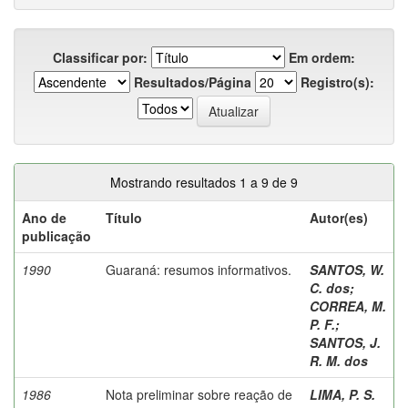
Classificar por:
Em ordem:
Resultados/Página
Registro(s):
Mostrando resultados 1 a 9 de 9
Ano de
Título
Autor(es)
publicação
1990
Guaraná: resumos informativos.
SANTOS, W.
C. dos
;
CORREA, M.
P. F.
;
SANTOS, J.
R. M. dos
1986
Nota preliminar sobre reação de
LIMA, P. S.