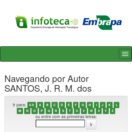
Skip
navigation
Navegando por Autor
SANTOS, J. R. M. dos
Ir para:
0-9
A
B
C
D
E
F
G
H
I
J
K
L
M
N
O
P
Q
R
S
T
U
V
W
X
Y
Z
ou entre com as primeiras letras: