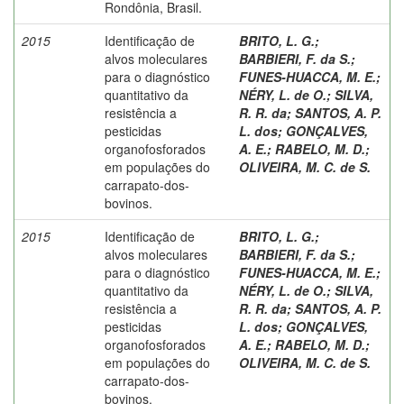
Rondônia, Brasil.
2015
Identificação de
BRITO, L. G.
;
alvos moleculares
BARBIERI, F. da S.
;
para o diagnóstico
FUNES-HUACCA, M. E.
;
quantitativo da
NÉRY, L. de O.
;
SILVA,
resistência a
R. R. da
;
SANTOS, A. P.
pesticidas
L. dos
;
GONÇALVES,
organofosforados
A. E.
;
RABELO, M. D.
;
em populações do
OLIVEIRA, M. C. de S.
carrapato-dos-
bovinos.
2015
Identificação de
BRITO, L. G.
;
alvos moleculares
BARBIERI, F. da S.
;
para o diagnóstico
FUNES-HUACCA, M. E.
;
quantitativo da
NÉRY, L. de O.
;
SILVA,
resistência a
R. R. da
;
SANTOS, A. P.
pesticidas
L. dos
;
GONÇALVES,
organofosforados
A. E.
;
RABELO, M. D.
;
em populações do
OLIVEIRA, M. C. de S.
carrapato-dos-
bovinos.