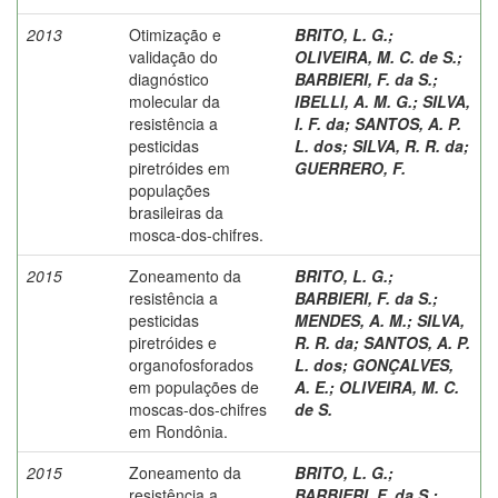
2013
Otimização e
BRITO, L. G.
;
validação do
OLIVEIRA, M. C. de S.
;
diagnóstico
BARBIERI, F. da S.
;
molecular da
IBELLI, A. M. G.
;
SILVA,
resistência a
I. F. da
;
SANTOS, A. P.
pesticidas
L. dos
;
SILVA, R. R. da
;
piretróides em
GUERRERO, F.
populações
brasileiras da
mosca-dos-chifres.
2015
Zoneamento da
BRITO, L. G.
;
resistência a
BARBIERI, F. da S.
;
pesticidas
MENDES, A. M.
;
SILVA,
piretróides e
R. R. da
;
SANTOS, A. P.
organofosforados
L. dos
;
GONÇALVES,
em populações de
A. E.
;
OLIVEIRA, M. C.
moscas-dos-chifres
de S.
em Rondônia.
2015
Zoneamento da
BRITO, L. G.
;
resistência a
BARBIERI, F. da S.
;