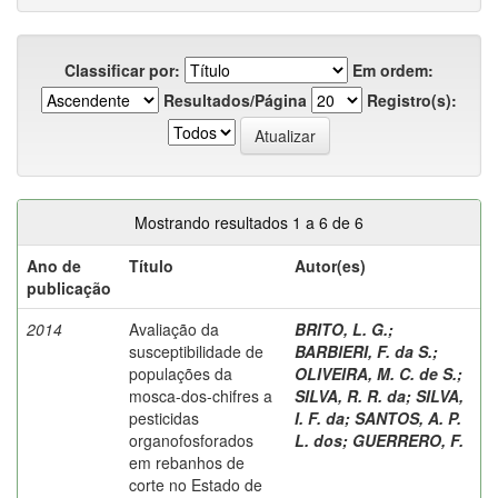
Classificar por:
Em ordem:
Resultados/Página
Registro(s):
Mostrando resultados 1 a 6 de 6
Ano de
Título
Autor(es)
publicação
2014
Avaliação da
BRITO, L. G.
;
susceptibilidade de
BARBIERI, F. da S.
;
populações da
OLIVEIRA, M. C. de S.
;
mosca-dos-chifres a
SILVA, R. R. da
;
SILVA,
pesticidas
I. F. da
;
SANTOS, A. P.
organofosforados
L. dos
;
GUERRERO, F.
em rebanhos de
corte no Estado de