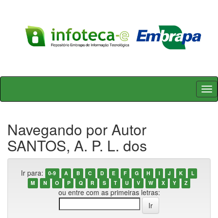
Skip
navigation
Navegando por Autor
SANTOS, A. P. L. dos
Ir para:
0-9
A
B
C
D
E
F
G
H
I
J
K
L
M
N
O
P
Q
R
S
T
U
V
W
X
Y
Z
ou entre com as primeiras letras: