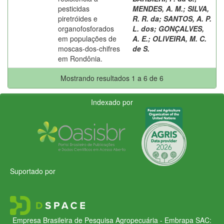
pesticidas
MENDES, A. M.
;
SILVA,
piretróides e
R. R. da
;
SANTOS, A. P.
organofosforados
L. dos
;
GONÇALVES,
em populações de
A. E.
;
OLIVEIRA, M. C.
moscas-dos-chifres
de S.
em Rondônia.
Mostrando resultados 1 a 6 de 6
Indexado por
Suportado por
Empresa Brasileira de Pesquisa Agropecuária - Embrapa
SAC: