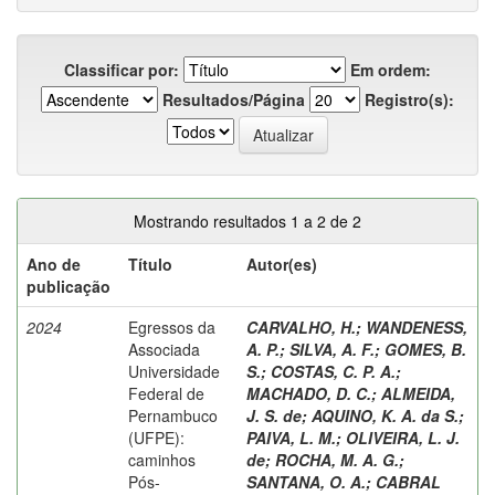
Classificar por:
Em ordem:
Resultados/Página
Registro(s):
Mostrando resultados 1 a 2 de 2
Ano de
Título
Autor(es)
publicação
2024
Egressos da
CARVALHO, H.
;
WANDENESS,
Associada
A. P.
;
SILVA, A. F.
;
GOMES, B.
Universidade
S.
;
COSTAS, C. P. A.
;
Federal de
MACHADO, D. C.
;
ALMEIDA,
Pernambuco
J. S. de
;
AQUINO, K. A. da S.
;
(UFPE):
PAIVA, L. M.
;
OLIVEIRA, L. J.
caminhos
de
;
ROCHA, M. A. G.
;
Pós-
SANTANA, O. A.
;
CABRAL