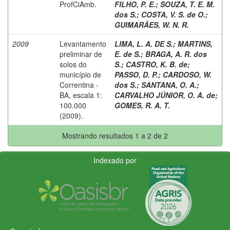
ProfCiAmb.
FILHO, P. E.
;
SOUZA, T. E. M.
dos S.
;
COSTA, V. S. de O.
;
GUIMARÃES, W. N. R.
2009
Levantamento
LIMA, L. A. DE S.
;
MARTINS,
preliminar de
E. de S.
;
BRAGA, A. R. dos
solos do
S.
;
CASTRO, K. B. de
;
município de
PASSO, D. P.
;
CARDOSO, W.
Correntina -
dos S.
;
SANTANA, O. A.
;
BA, escala 1:
CARVALHO JÚNIOR, O. A. de
;
100.000
GOMES, R. A. T.
(2009).
Mostrando resultados 1 a 2 de 2
Indexado por