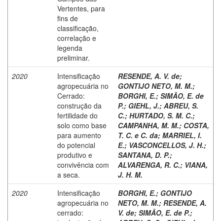
Vertentes, para
fins de
classificação,
correlação e
legenda
preliminar.
2020
Intensificação
RESENDE, A. V. de
;
agropecuária no
GONTIJO NETO, M. M.
;
Cerrado:
BORGHI, E.
;
SIMÃO, E. de
construção da
P.
;
GIEHL, J.
;
ABREU, S.
fertilidade do
C.
;
HURTADO, S. M. C.
;
solo como base
CAMPANHA, M. M.
;
COSTA,
para aumento
T. C. e C. da
;
MARRIEL, I.
do potencial
E.
;
VASCONCELLOS, J. H.
;
produtivo e
SANTANA, D. P.
;
convivência com
ALVARENGA, R. C.
;
VIANA,
a seca.
J. H. M.
2020
Intensificação
BORGHI, E.
;
GONTIJO
agropecuária no
NETO, M. M.
;
RESENDE, A.
cerrado:
V. de
;
SIMÃO, E. de P.
;