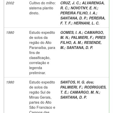
2002
Cultivo do milho:
CRUZ, J. C.
;
ALVARENGA,
sistema plantio
R. C.
;
NOVOTNY, E. H.
;
direto.
PEREIRA FILHO, I. A.
;
SANTANA, D. P.
;
PEREIRA,
F. T. F.
;
HERNANI, L. C.
1980
Estudo expedito
GOMES, I. A.
;
CAMARGO,
de solos da
M. N.
;
PALMIERI, F.
;
PIRES
região do Alto
FILHO, A. M.
;
RESENDE,
Paranaíba, para
M.
;
SANTANA, D. P.
fins de
classificação,
correlação e
legenda
preliminar.
1980
Estudo expedito
SANTOS, H. G. dos
;
de solos da
PALMIERI, F.
;
RODRIGUES,
região Sul de
T. E.
;
CAMARGO, M. N.
;
Minas Gerais,
SANTANA, D. P.
partes do Alto
São Francisco e
Campos das