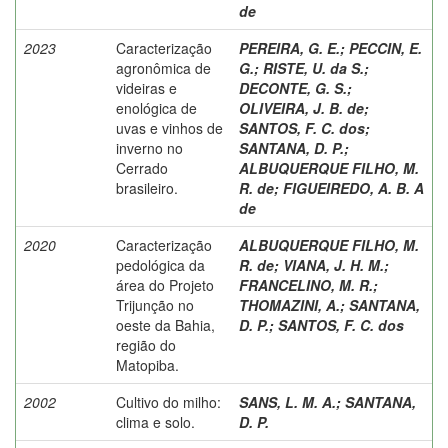
de
2023
Caracterização
PEREIRA, G. E.
;
PECCIN, E.
agronômica de
G.
;
RISTE, U. da S.
;
videiras e
DECONTE, G. S.
;
enológica de
OLIVEIRA, J. B. de
;
uvas e vinhos de
SANTOS, F. C. dos
;
inverno no
SANTANA, D. P.
;
Cerrado
ALBUQUERQUE FILHO, M.
brasileiro.
R. de
;
FIGUEIREDO, A. B. A
de
2020
Caracterização
ALBUQUERQUE FILHO, M.
pedológica da
R. de
;
VIANA, J. H. M.
;
área do Projeto
FRANCELINO, M. R.
;
Trijunção no
THOMAZINI, A.
;
SANTANA,
oeste da Bahia,
D. P.
;
SANTOS, F. C. dos
região do
Matopiba.
2002
Cultivo do milho:
SANS, L. M. A.
;
SANTANA,
clima e solo.
D. P.