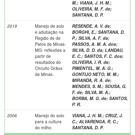
M.
;
VIANA, J. H. M.
;
OLIVEIRA, M. F. de
;
SANTANA, D. P.
2019
Manejo de solo
RESENDE, A. V. de
;
e adubação na
BORGHI, E.
;
SANTANA, D.
Região de de
P.
;
SILVA, A. F. da
;
Patos de Minas-
PASSOS, A. M. A. dos
;
MG: reflexões a
SILVA, D. D. da
;
LANDAU,
partir de
E. C.
;
SANTOS, F. C. dos
;
resultados do
OLIVEIRA, I. R. de
;
Circuito Grãos
PIMENTEL, M. A. G.
;
de Minas.
GONTIJO NETO, M. M.
;
MIRANDA, R. A. de
;
MENDES, S. M.
;
SOUSA, G.
F. de
;
SILVA, M. A.
;
BORBA, M. G. de
;
SANTOS,
P. R.
2006
Manejo do solo
VIANA, J. H. M.
;
CRUZ, J.
para a cultura
C.
;
ALVARENGA, R. C.
;
do milho.
SANTANA, D. P.