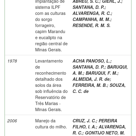
implantação de
ABREU, S. C.
;
GIEHL, J.
;
sistema ILPF
SANTANA, D. P.
;
com as culturas
ALVARENGA, R. C.
;
do sorgo
CAMPANHA, M. M.
;
forrageiro,
RESENDE, R. M. S.
capim Marandu
e eucalipto na
região central de
Minas Gerais.
1978
Levantamento
ACHA PANOSO, L.
;
de
SANTANA, D. P.
;
BARUQUI,
reconhecimento
A. M.
;
BARUQUI, F. M.
;
detalhado dos
ALMEIDA, J. R. de
;
solos da área
FERREIRA, M. B.
;
SOUZA,
sob influência do
C. C. de
Reservatório de
Três Marias -
Minas Gerais.
2006
Manejo da
CRUZ, J. C.
;
PEREIRA
cultura do milho.
FILHO, I. A.
;
ALVARENGA,
R. C.
;
GONTIJO NETO, M.