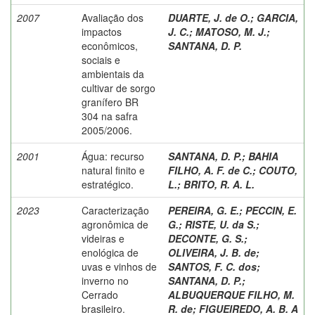
2007
Avaliação dos
DUARTE, J. de O.
;
GARCIA,
impactos
J. C.
;
MATOSO, M. J.
;
econômicos,
SANTANA, D. P.
sociais e
ambientais da
cultivar de sorgo
granífero BR
304 na safra
2005/2006.
2001
Água: recurso
SANTANA, D. P.
;
BAHIA
natural finito e
FILHO, A. F. de C.
;
COUTO,
estratégico.
L.
;
BRITO, R. A. L.
2023
Caracterização
PEREIRA, G. E.
;
PECCIN, E.
agronômica de
G.
;
RISTE, U. da S.
;
videiras e
DECONTE, G. S.
;
enológica de
OLIVEIRA, J. B. de
;
uvas e vinhos de
SANTOS, F. C. dos
;
inverno no
SANTANA, D. P.
;
Cerrado
ALBUQUERQUE FILHO, M.
brasileiro.
R. de
;
FIGUEIREDO, A. B. A