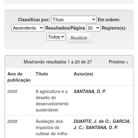
Classificar por:
Em ordem:
Resultados/Página
Registro(s):
Mostrando resultados 1 a 20 de 27
Próximo >
Ano de
Título
Autor(es)
publicação
2005
A agricultura e o
SANTANA, D. P.
desafio do
desenvolvimento
sustentável.
2008
Avaliação dos
DUARTE, J. de O.
;
GARCIA,
impactos da
J. C.
;
SANTANA, D. P.
cultivar de milho