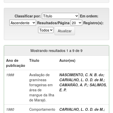
Classificar por:
Em ordem:
Resultados/Página
Registro(s):
Mostrando resultados 1 a 9 de 9
Ano de
Título
Autor(es)
publicação
1988
Avaliação de
NASCIMENTO, C. N. B. do
;
gramíneas
CARVALHO, L. O. D. de M.
;
forrageiras em
CAMARÃO, A. P.
;
SALIMOS,
área de
E. P.
mangue da Ilha
de Marajó.
1980
Comportamento
CARVALHO, L. O. D. de M.
;