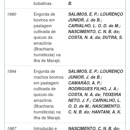
bubalinas.
B.
1980
Engorda de
SALIMOS, E. P.
;
LOURENÇO
bovinos em
JUNIOR, J. de B.
;
pastagem
CARVALHO, L. O. D. de M.
;
cultivada de
NASCIMENTO, C. N. B. do
;
quicuio da
COSTA, N. A. da
;
DUTRA, S.
amazônia
(Brachiaria
humidicola) na
ilha de Marajó.
1994
Engorda de
SALIMOS, E. P.
;
LOURENÇO
machos bovinos
JUNIOR, J. de B.
;
em pastagem
CAMARÃO, A. P.
;
cultivada de
RODRIGUES FILHO, J. A.
;
quicuio-da-
COSTA, N. A. da
;
TEIXEIRA
amazônia
NETO, J. F.
;
CARVALHO, L.
(Brachiaria
O. D. de M.
;
NASCIMENTO,
humidicola) na
C. N. B. do
;
HANTANI, A. K.
Ilha de Marajó.
1987
Introdução e
NASCIMENTO, C. N. B. do
;