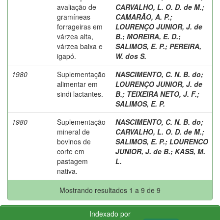
avaliação de
CARVALHO, L. O. D. de M.
;
gramíneas
CAMARÃO, A. P.
;
forrageiras em
LOURENÇO JUNIOR, J. de
várzea alta,
B.
;
MOREIRA, E. D.
;
várzea baixa e
SALIMOS, E. P.
;
PEREIRA,
igapó.
W. dos S.
1980
Suplementação
NASCIMENTO, C. N. B. do
;
alimentar em
LOURENÇO JUNIOR, J. de
sindi lactantes.
B.
;
TEIXEIRA NETO, J. F.
;
SALIMOS, E. P.
1980
Suplementação
NASCIMENTO, C. N. B. do
;
mineral de
CARVALHO, L. O. D. de M.
;
bovinos de
SALIMOS, E. P.
;
LOURENCO
corte em
JUNIOR, J. de B.
;
KASS, M.
pastagem
L.
nativa.
Mostrando resultados 1 a 9 de 9
Indexado por