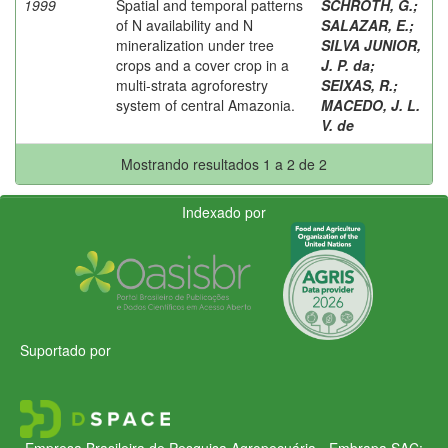
1999
Spatial and temporal patterns
SCHROTH, G.
;
of N availability and N
SALAZAR, E.
;
mineralization under tree
SILVA JUNIOR,
crops and a cover crop in a
J. P. da
;
multi-strata agroforestry
SEIXAS, R.
;
system of central Amazonia.
MACEDO, J. L.
V. de
Mostrando resultados 1 a 2 de 2
Indexado por
Suportado por
Empresa Brasileira de Pesquisa Agropecuária - Embrapa
SAC: