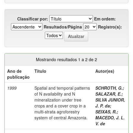
Classificar por:
Em ordem:
Resultados/Página
Registro(s):
Mostrando resultados 1 a 2 de 2
Ano de
Título
Autor(es)
publicação
1999
Spatial and temporal patterns
SCHROTH, G.
;
of N availability and N
SALAZAR, E.
;
mineralization under tree
SILVA JUNIOR,
crops and a cover crop in a
J. P. da
;
multi-strata agroforestry
SEIXAS, R.
;
system of central Amazonia.
MACEDO, J. L.
V. de