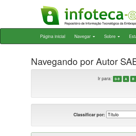
Skip
Página inicial
Navegar
Sobre
Est
navigation
Navegando por Autor SAB
Ir para:
0-9
A
B
Classificar por: