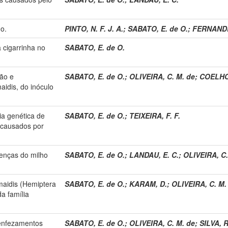
o.
PINTO, N. F. J. A.
;
SABATO, E. de O.
;
FERNANDES
 cigarrinha no
SABATO, E. de O.
ção e
SABATO, E. de O.
;
OLIVEIRA, C. M. de
;
COELHO,
aidis, do inóculo
ia genética de
SABATO, E. de O.
;
TEIXEIRA, F. F.
 causados por
enças do milho
SABATO, E. de O.
;
LANDAU, E. C.
;
OLIVEIRA, C.
maidis (Hemiptera
SABATO, E. de O.
;
KARAM, D.
;
OLIVEIRA, C. M.
a família
enfezamentos
SABATO, E. de O.
;
OLIVEIRA, C. M. de
;
SILVA, R