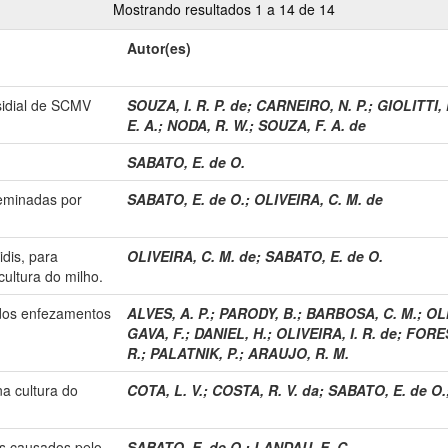
Mostrando resultados 1 a 14 de 14
Autor(es)
sidial de SCMV
SOUZA, I. R. P. de
;
CARNEIRO, N. P.
;
GIOLITTI, 
E. A.
;
NODA, R. W.
;
SOUZA, F. A. de
SABATO, E. de O.
eminadas por
SABATO, E. de O.
;
OLIVEIRA, C. M. de
dis, para
OLIVEIRA, C. M. de
;
SABATO, E. de O.
ultura do milho.
 dos enfezamentos
ALVES, A. P.
;
PARODY, B.
;
BARBOSA, C. M.
;
OLI
GAVA, F.
;
DANIEL, H.
;
OLIVEIRA, I. R. de
;
FORES
R.
;
PALATNIK, P.
;
ARAUJO, R. M.
na cultura do
COTA, L. V.
;
COSTA, R. V. da
;
SABATO, E. de O.
as causados pelo
SABATO, E. de O.
;
LANDAU, E. C.