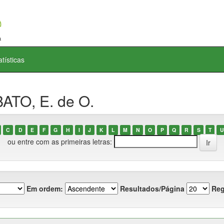
atísticas
ATO, E. de O.
C
D
E
F
G
H
I
J
K
L
M
N
O
P
Q
R
S
T
U
ou entre com as primeiras letras:
Em ordem:
Resultados/Página
Reg