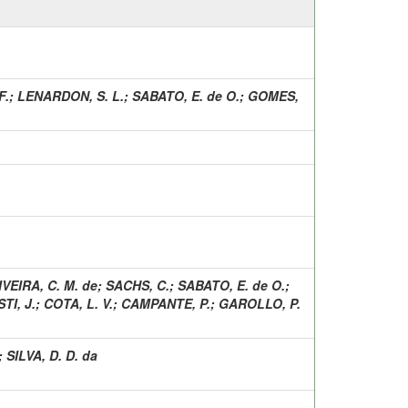
F.
;
LENARDON, S. L.
;
SABATO, E. de O.
;
GOMES,
VEIRA, C. M. de
;
SACHS, C.
;
SABATO, E. de O.
;
TI, J.
;
COTA, L. V.
;
CAMPANTE, P.
;
GAROLLO, P.
;
SILVA, D. D. da