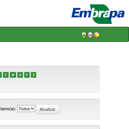
V
W
X
Y
Z
istro(s):