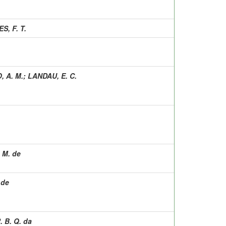
, F. T.
 A. M.
;
LANDAU, E. C.
 M. de
 de
. B. Q. da