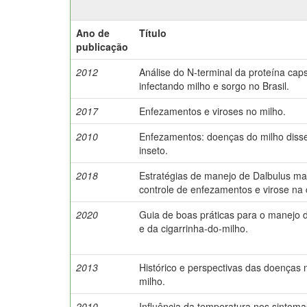
Ano de
Título
publicação
2012
Análise do N-terminal da proteína cap
infectando milho e sorgo no Brasil.
2017
Enfezamentos e viroses no milho.
2010
Enfezamentos: doenças do milho diss
inseto.
2018
Estratégias de manejo de Dalbulus mai
controle de enfezamentos e virose na c
2020
Guia de boas práticas para o manejo
e da cigarrinha-do-milho.
2013
Histórico e perspectivas das doenças 
milho.
2010
Influência da temperatura nos sintom