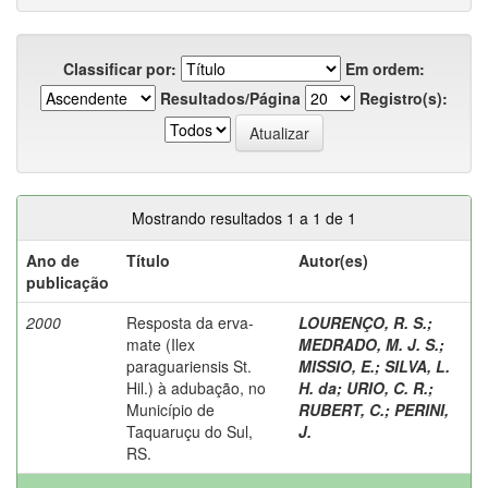
Classificar por:
Em ordem:
Resultados/Página
Registro(s):
Mostrando resultados 1 a 1 de 1
Ano de
Título
Autor(es)
publicação
2000
Resposta da erva-
LOURENÇO, R. S.
;
mate (Ilex
MEDRADO, M. J. S.
;
paraguariensis St.
MISSIO, E.
;
SILVA, L.
Hil.) à adubação, no
H. da
;
URIO, C. R.
;
Município de
RUBERT, C.
;
PERINI,
Taquaruçu do Sul,
J.
RS.