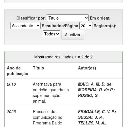
Classificar por:
Em ordem:
Resultados/Página
Registro(s):
Mostrando resultados 1 a 2 de 2
Ano de
Título
Autor(es)
publicação
2018
Alternativa para
MAIO, A. M. D. de
;
nutrição: guandu na
MOREIRA, D. de P.
;
suplementação
ROSSO, G.
animal.
2025
Processo de
FRAGALLE, C. V. P.
;
comunicação no
SUSSAI, J. P.
;
Programa Balde
TELLES, M. A.
;