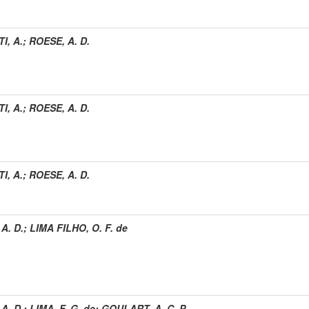
I, A.
;
ROESE, A. D.
I, A.
;
ROESE, A. D.
I, A.
;
ROESE, A. D.
A. D.
;
LIMA FILHO, O. F. de
A. D.
;
LIMA, F. G. de
;
GOULART, A. C. P.