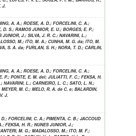
 J.
ING, A. A.
;
ROESE, A. D.
;
FORCELINI, C. A.
;
 D. S.
;
RAMOS JUNIOR, E. U.
;
BORGES, E. P.
;
 JUNIOR, J.
;
SILVA, J. R. C.
;
NAVARINI, L.
;
LOSSO, M.
;
ITO, M. A.
;
CUNHA, M. G. da
;
ITO, M.
VA, S. A. da
;
FURLAN, S. H.
;
NORA, T. D.
;
CARLIN,
ING, A. A.
;
ROESE, A. D.
;
FORCELINI, C. A.
;
. P.
;
PONTE, E. M. del
;
JULIATTI, F. C.
;
FEKSA, H.
.
;
NAVARINI, L.
;
CARNEIRO, L. C.
;
SATO, L. N.
;
;
MEYER, M. C.
;
MELO, R. A. de C. e
;
BALARDIN,
. J.
 D.
;
FORCELINI, C. A.
;
PIMENTA, C. B.
;
JACCOUD
A.
;
FEKSA, H. R.
;
NUNES JUNIOR, J.
;
ANTERI, M. G.
;
MADALOSSO, M.
;
ITO, M. F.
;