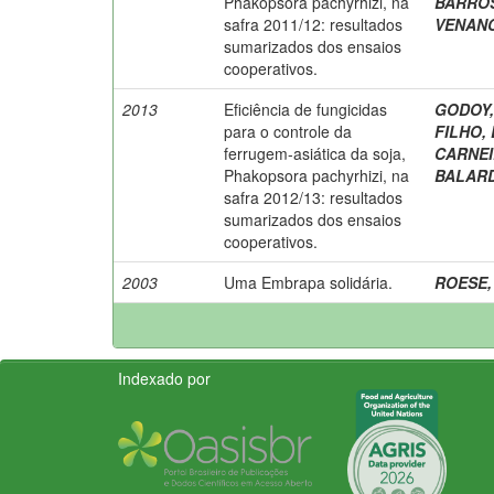
Phakopsora pachyrhizi, na
BARROS
safra 2011/12: resultados
VENANCI
sumarizados dos ensaios
cooperativos.
2013
Eficiência de fungicidas
GODOY, 
para o controle da
FILHO, 
ferrugem-asiática da soja,
CARNEIR
Phakopsora pachyrhizi, na
BALARDI
safra 2012/13: resultados
sumarizados dos ensaios
cooperativos.
2003
Uma Embrapa solidária.
ROESE, 
Indexado por