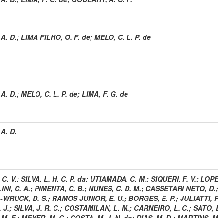
A. D.
;
LIMA FILHO, O. F. de
;
MELO, C. L. P. de
A. D.
;
MELO, C. L. P. de
;
LIMA, F. G. de
A. D.
C. V.
;
SILVA, L. H. C. P. da
;
UTIAMADA, C. M.
;
SIQUERI, F. V.
;
LOPES
NI, C. A.
;
PIMENTA, C. B.
;
NUNES, C. D. M.
;
CASSETARI NETO, D.
-WRUCK, D. S.
;
RAMOS JUNIOR, E. U.
;
BORGES, E. P.
;
JULIATTI, F
 J.
;
SILVA, J. R. C.
;
COSTAMILAN, L. M.
;
CARNEIRO, L. C.
;
SATO, L
 M. F.
;
MEYER, M. C.
;
COSTA, M. J. N. da
;
DIAS, M. D.
;
MARTINS, M.