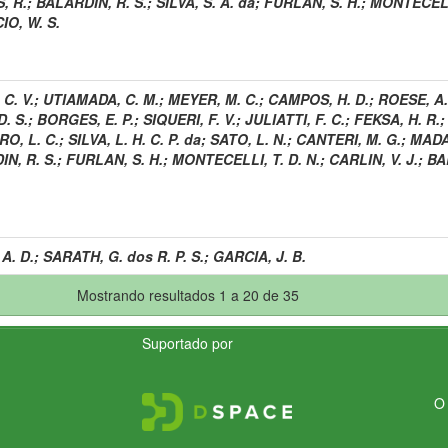
, R.
;
BALARDIN, R. S.
;
SILVA, S. A. da
;
FURLAN, S. H.
;
MONTECELLI
O, W. S.
C. V.
;
UTIAMADA, C. M.
;
MEYER, M. C.
;
CAMPOS, H. D.
;
ROESE, A.
D. S.
;
BORGES, E. P.
;
SIQUERI, F. V.
;
JULIATTI, F. C.
;
FEKSA, H. R.
O, L. C.
;
SILVA, L. H. C. P. da
;
SATO, L. N.
;
CANTERI, M. G.
;
MADA
N, R. S.
;
FURLAN, S. H.
;
MONTECELLI, T. D. N.
;
CARLIN, V. J.
;
BAR
A. D.
;
SARATH, G. dos R. P. S.
;
GARCIA, J. B.
Mostrando resultados 1 a 20 de 35
Suportado por
O 