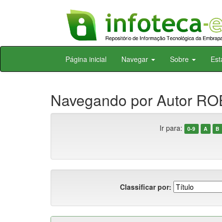
Skip
Página inicial
Navegar
Sobre
Est
navigation
Navegando por Autor ROE
Ir para:
0-9
A
B
Classificar por: