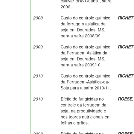
cultivar BRS Guabiju, safra
2006.
2008
Custo do controle químico
RICHETT
da ferrugem asiática da
soja em Dourados, MS,
para a safra 2008/09.
2009
Custo do controle químico
RICHETT
da Ferrugem Asiática da
soja em Dourados, MS,
para a safra 2009/10.
2010
Custo do controle químico
RICHETT
da Ferrugem-Asiática-da-
Soja para a safra 2010/11.
2010
Efeito de fungicidas no
ROESE, 
controle da ferrugem da
soja, na produtividade e
nos teores nutricionais em
folhas e grãos.
2008
Efeito de fungicidas no
ROESE, 