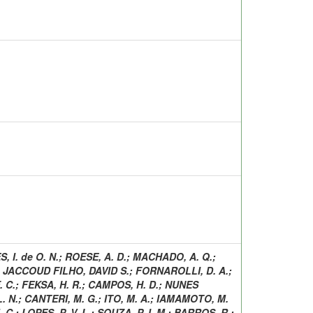
, I. de O. N.
;
ROESE, A. D.
;
MACHADO, A. Q.
;
;
JACCOUD FILHO, DAVID S.
;
FORNAROLLI, D. A.
;
. C.
;
FEKSA, H. R.
;
CAMPOS, H. D.
;
NUNES
. N.
;
CANTERI, M. G.
;
ITO, M. A.
;
IAMAMOTO, M.
 C.
;
LOPES, P. V. L.
;
SOUZA, P. I. M.
;
BARROS, R.
;