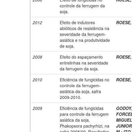
controle da ferrugem da
soja.
2012
Efeito de indutores
ROESE, 
abióticos de resistência na
severidade da ferrugem-
asiática e na produtividade
de soja.
2008
Efeito do espaçamento
ROESE, 
entrelinhas na severidade
da ferrugem da soja.
2010
Eficiência de fungicidas no
ROESE, 
controle da ferrugem-
asiática-da-soja, safra
2009-2010.
2009
Eficiência de fungicidas
GODOY, 
para controle da ferrugem
FORCELI
asiática da soja,
MIGUEL
Phakopsora pachyrhizi, na
JUNIOR,
safra 2008/09. Resultados
M.
;
ITO,