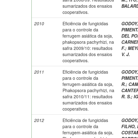
sumarizados dos ensaios
BALARDI
cooperativos.
2010
Eficiência de fungicidas
GODOY, 
para o controle da
PIMENTA
ferrugem asiática da soja,
DEL PON
phakopsora pachyrhizi, na
CARNEIR
safra 2009/10: resultados
F.
;
MEYE
sumarizados dos ensaios
V. J.
cooperativos.
2011
Eficiência de fungicidas
GODOY, 
para o controle da
PIMENTA
ferrugem-asiática da soja,
R.
;
CAM
Phakopsora pachyrhizi, na
CANTERI
safra 2010/11: resultados
R. S.
;
I
sumarizados dos ensaios
cooperativos.
2012
Eficiência de fungicidas
GODOY, 
para o controle da
FILHO, 
ferrugem-asiática da soja,
COSTAM