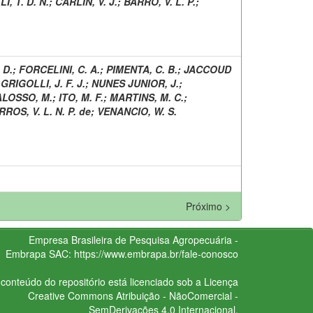
, T. D. N.
;
CARLIN, V. J.
;
BARRO, V. L. P.
;
 D.
;
FORCELINI, C. A.
;
PIMENTA, C. B.
;
JACCOUD
;
GRIGOLLI, J. F. J.
;
NUNES JUNIOR, J.
;
LOSSO, M.
;
ITO, M. F.
;
MARTINS, M. C.
;
ROS, V. L. N. P. de
;
VENANCIO, W. S.
Próximo >
Empresa Brasileira de Pesquisa Agropecuária -
Embrapa
SAC:
https://www.embrapa.br/fale-conosco
conteúdo do repositório está licenciado sob a Licença
Creative Commons
Atribuição - NãoComercial -
SemDerivações 4.0 Internacional.