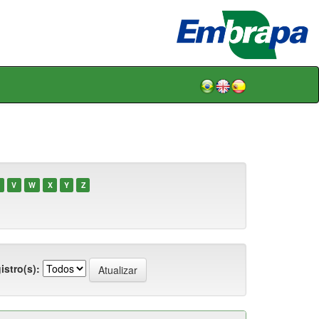
V
W
X
Y
Z
istro(s):