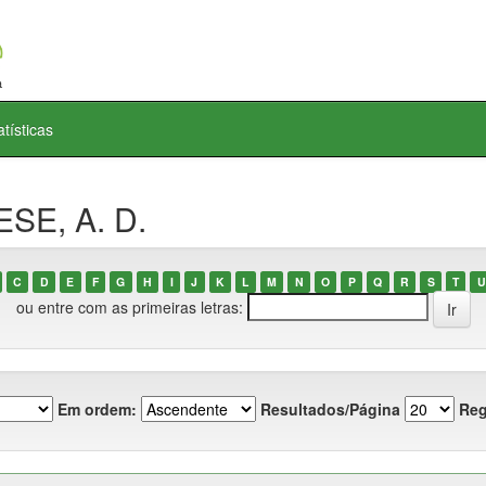
atísticas
SE, A. D.
C
D
E
F
G
H
I
J
K
L
M
N
O
P
Q
R
S
T
U
ou entre com as primeiras letras:
Em ordem:
Resultados/Página
Reg