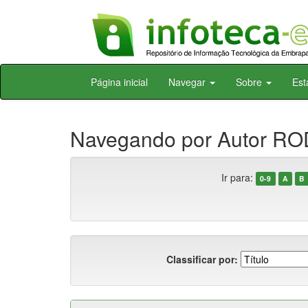
Skip
Página inicial
Navegar
Sobre
Est
navigation
Navegando por Autor RO
Ir para:
0-9
A
B
Classificar por: