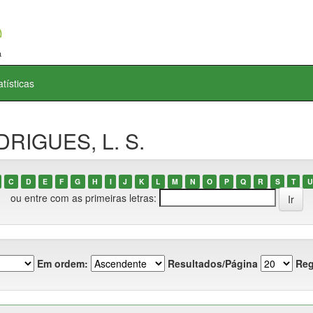
atísticas
DRIGUES, L. S.
C
D
E
F
G
H
I
J
K
L
M
N
O
P
Q
R
S
T
U
ou entre com as primeiras letras:
Em ordem:
Resultados/Página
Reg