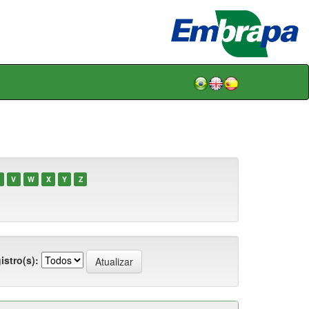
V
W
X
Y
Z
istro(s):