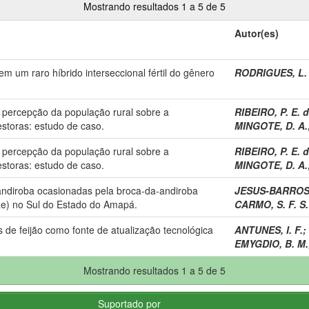
Mostrando resultados 1 a 5 de 5
Autor(es)
em um raro híbrido interseccional fértil do gênero
RODRIGUES, L. 
 percepção da população rural sobre a
RIBEIRO, P. E. d
estoras: estudo de caso.
MINGOTE, D. A.
 percepção da população rural sobre a
RIBEIRO, P. E. d
estoras: estudo de caso.
MINGOTE, D. A.
ndiroba ocasionadas pela broca-da-andiroba
JESUS-BARROS,
dae) no Sul do Estado do Amapá.
CARMO, S. F. S.
de feijão como fonte de atualização tecnológica
ANTUNES, I. F.
;
EMYGDIO, B. M.
Mostrando resultados 1 a 5 de 5
Suportado por