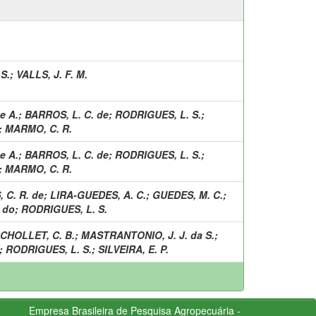
S.
;
VALLS, J. F. M.
e A.
;
BARROS, L. C. de
;
RODRIGUES, L. S.
;
;
MARMO, C. R.
e A.
;
BARROS, L. C. de
;
RODRIGUES, L. S.
;
;
MARMO, C. R.
 C. R. de
;
LIRA-GUEDES, A. C.
;
GUEDES, M. C.
;
 do
;
RODRIGUES, L. S.
CHOLLET, C. B.
;
MASTRANTONIO, J. J. da S.
;
;
RODRIGUES, L. S.
;
SILVEIRA, E. P.
Empresa Brasileira de Pesquisa Agropecuária -