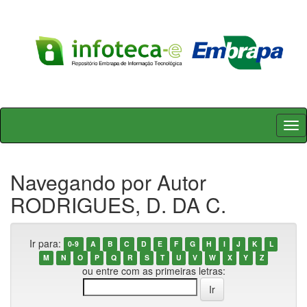
Skip
navigation
Navegando por Autor
RODRIGUES, D. DA C.
Ir para:
0-9
A
B
C
D
E
F
G
H
I
J
K
L
M
N
O
P
Q
R
S
T
U
V
W
X
Y
Z
ou entre com as primeiras letras: