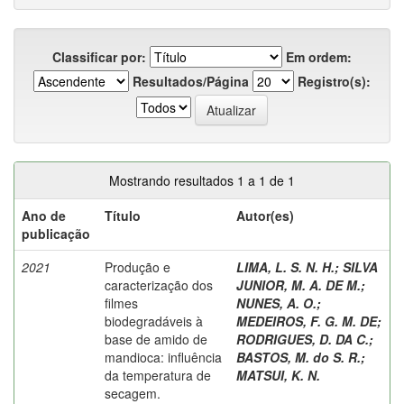
Classificar por:
Em ordem:
Resultados/Página
Registro(s):
Mostrando resultados 1 a 1 de 1
Ano de
Título
Autor(es)
publicação
2021
Produção e
LIMA, L. S. N. H.
;
SILVA
caracterização dos
JUNIOR, M. A. DE M.
;
filmes
NUNES, A. O.
;
biodegradáveis à
MEDEIROS, F. G. M. DE
;
base de amido de
RODRIGUES, D. DA C.
;
mandioca: influência
BASTOS, M. do S. R.
;
da temperatura de
MATSUI, K. N.
secagem.