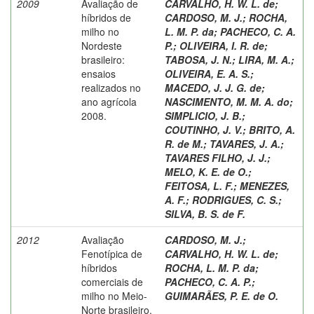
2009
Avaliação de
CARVALHO, H. W. L. de
;
híbridos de
CARDOSO, M. J.
;
ROCHA,
milho no
L. M. P. da
;
PACHECO, C. A.
Nordeste
P.
;
OLIVEIRA, I. R. de
;
brasileiro:
TABOSA, J. N.
;
LIRA, M. A.
;
ensaios
OLIVEIRA, E. A. S.
;
realizados no
MACEDO, J. J. G. de
;
ano agrícola
NASCIMENTO, M. M. A. do
;
2008.
SIMPLICIO, J. B.
;
COUTINHO, J. V.
;
BRITO, A.
R. de M.
;
TAVARES, J. A.
;
TAVARES FILHO, J. J.
;
MELO, K. E. de O.
;
FEITOSA, L. F.
;
MENEZES,
A. F.
;
RODRIGUES, C. S.
;
SILVA, B. S. de F.
2012
Avaliação
CARDOSO, M. J.
;
Fenotípica de
CARVALHO, H. W. L. de
;
híbridos
ROCHA, L. M. P. da
;
comerciais de
PACHECO, C. A. P.
;
milho no Meio-
GUIMARÃES, P. E. de O.
Norte brasileiro,