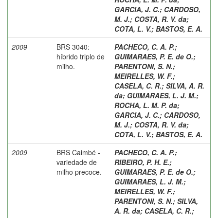
GARCIA, J. C.
;
CARDOSO,
M. J.
;
COSTA, R. V. da
;
COTA, L. V.
;
BASTOS, E. A.
2009
BRS 3040:
PACHECO, C. A. P.
;
híbrido triplo de
GUIMARAES, P. E. de O.
;
milho.
PARENTONI, S. N.
;
MEIRELLES, W. F.
;
CASELA, C. R.
;
SILVA, A. R.
da
;
GUIMARAES, L. J. M.
;
ROCHA, L. M. P. da
;
GARCIA, J. C.
;
CARDOSO,
M. J.
;
COSTA, R. V. da
;
COTA, L. V.
;
BASTOS, E. A.
2009
BRS Caimbé -
PACHECO, C. A. P.
;
variedade de
RIBEIRO, P. H. E.
;
milho precoce.
GUIMARAES, P. E. de O.
;
GUIMARAES, L. J. M.
;
MEIRELLES, W. F.
;
PARENTONI, S. N.
;
SILVA,
A. R. da
;
CASELA, C. R.
;