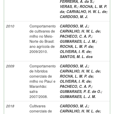
FERREIRA, A. da S.
;
VERAS, R.
;
ROCHA, L. M. P.
da
;
CARVALHO, H. W. L. de
;
CARDOSO, M. J.
2010
Comportamento
CARDOSO, M. J.
;
de cultivares de
CARVALHO, H. W. L. de
;
milho no Meio-
PACHECO, C. A. P.
;
Norte do Brasil:
GUIMARAES, L. J. M.
;
ano agrícola de
ROCHA, L. M. P. da
;
2009/2010.
OLIVEIRA, I. R. de
;
SANTOS, M. L. dos
2009
Comportamento
CARDOSO, M. J.
;
de híbridos
CARVALHO, H. W. L. de
;
comerciais de
ROCHA, L. M. P. da
;
milho no Piauí e
OLIVEIRA, I. R. de
;
Maranhão:
PACHECO, C. A. P.
;
safra
GUIMARAES, P. E. de O.
;
2007/2008.
GUIMARAES, L. J. M.
2018
Cultivares
CARDOSO, M. J.
;
comerciais de
CARVALHO, H. W. L. de
;