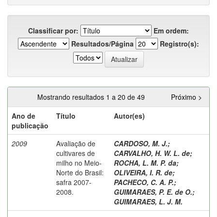
Classificar por:
Em ordem:
Resultados/Página
Registro(s):
Mostrando resultados 1 a 20 de 49
Próximo >
Ano de
Título
Autor(es)
publicação
2009
Avaliação de
CARDOSO, M. J.
;
cultivares de
CARVALHO, H. W. L. de
;
milho no Meio-
ROCHA, L. M. P. da
;
Norte do Brasil:
OLIVEIRA, I. R. de
;
safra 2007-
PACHECO, C. A. P.
;
2008.
GUIMARAES, P. E. de O.
;
GUIMARAES, L. J. M.