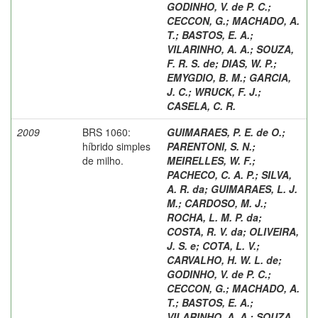
GODINHO, V. de P. C.
;
CECCON, G.
;
MACHADO, A.
T.
;
BASTOS, E. A.
;
VILARINHO, A. A.
;
SOUZA,
F. R. S. de
;
DIAS, W. P.
;
EMYGDIO, B. M.
;
GARCIA,
J. C.
;
WRUCK, F. J.
;
CASELA, C. R.
2009
BRS 1060:
GUIMARAES, P. E. de O.
;
híbrido simples
PARENTONI, S. N.
;
de milho.
MEIRELLES, W. F.
;
PACHECO, C. A. P.
;
SILVA,
A. R. da
;
GUIMARAES, L. J.
M.
;
CARDOSO, M. J.
;
ROCHA, L. M. P. da
;
COSTA, R. V. da
;
OLIVEIRA,
J. S. e
;
COTA, L. V.
;
CARVALHO, H. W. L. de
;
GODINHO, V. de P. C.
;
CECCON, G.
;
MACHADO, A.
T.
;
BASTOS, E. A.
;
VILARINHO, A. A.
;
SOUZA,