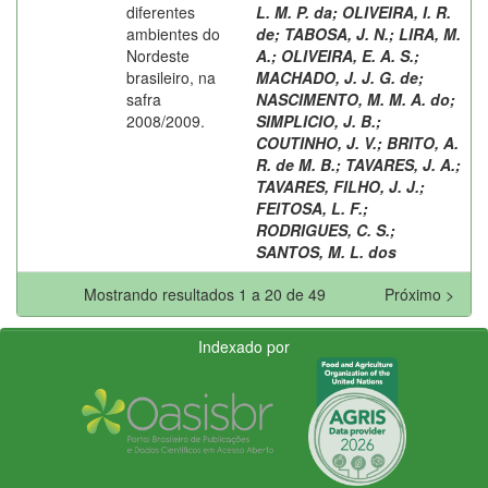
diferentes
L. M. P. da
;
OLIVEIRA, I. R.
ambientes do
de
;
TABOSA, J. N.
;
LIRA, M.
Nordeste
A.
;
OLIVEIRA, E. A. S.
;
brasileiro, na
MACHADO, J. J. G. de
;
safra
NASCIMENTO, M. M. A. do
;
2008/2009.
SIMPLICIO, J. B.
;
COUTINHO, J. V.
;
BRITO, A.
R. de M. B.
;
TAVARES, J. A.
;
TAVARES, FILHO, J. J.
;
FEITOSA, L. F.
;
RODRIGUES, C. S.
;
SANTOS, M. L. dos
Mostrando resultados 1 a 20 de 49
Próximo >
Indexado por