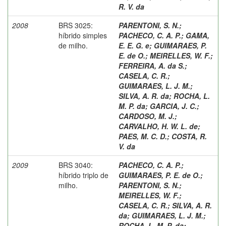
R. V. da
2008
BRS 3025:
PARENTONI, S. N.
;
híbrido simples
PACHECO, C. A. P.
;
GAMA,
de milho.
E. E. G. e
;
GUIMARAES, P.
E. de O.
;
MEIRELLES, W. F.
;
FERREIRA, A. da S.
;
CASELA, C. R.
;
GUIMARAES, L. J. M.
;
SILVA, A. R. da
;
ROCHA, L.
M. P. da
;
GARCIA, J. C.
;
CARDOSO, M. J.
;
CARVALHO, H. W. L. de
;
PAES, M. C. D.
;
COSTA, R.
V. da
2009
BRS 3040:
PACHECO, C. A. P.
;
híbrido triplo de
GUIMARAES, P. E. de O.
;
milho.
PARENTONI, S. N.
;
MEIRELLES, W. F.
;
CASELA, C. R.
;
SILVA, A. R.
da
;
GUIMARAES, L. J. M.
;
ROCHA, L. M. P. da
;