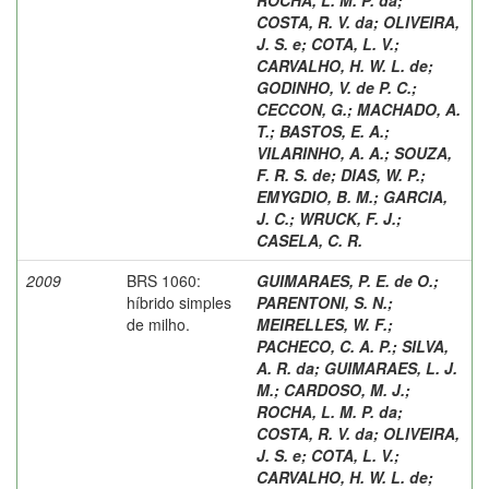
COSTA, R. V. da
;
OLIVEIRA,
J. S. e
;
COTA, L. V.
;
CARVALHO, H. W. L. de
;
GODINHO, V. de P. C.
;
CECCON, G.
;
MACHADO, A.
T.
;
BASTOS, E. A.
;
VILARINHO, A. A.
;
SOUZA,
F. R. S. de
;
DIAS, W. P.
;
EMYGDIO, B. M.
;
GARCIA,
J. C.
;
WRUCK, F. J.
;
CASELA, C. R.
2009
BRS 1060:
GUIMARAES, P. E. de O.
;
híbrido simples
PARENTONI, S. N.
;
de milho.
MEIRELLES, W. F.
;
PACHECO, C. A. P.
;
SILVA,
A. R. da
;
GUIMARAES, L. J.
M.
;
CARDOSO, M. J.
;
ROCHA, L. M. P. da
;
COSTA, R. V. da
;
OLIVEIRA,
J. S. e
;
COTA, L. V.
;
CARVALHO, H. W. L. de
;