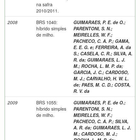
na safra
2010/2011.
2008
BRS 1040:
GUIMARAES, P. E. de O.
;
híbrido simples
PARENTONI, S. N.
;
de milho.
MEIRELLES, W. F.
;
PACHECO, C. A. P.
;
GAMA,
E. E. G. e
;
FERREIRA, A. da
S.
;
CASELA, C. R.
;
SILVA, A.
R. da
;
GUIMARAES, L. J.
M.
;
ROCHA, L. M. P. da
;
GARCIA, J. C.
;
CARDOSO,
M. J.
;
CARVALHO, H. W. L.
de
;
PAES, M. C. D.
;
COSTA,
R. V. da
2009
BRS 1055:
GUIMARAES, P. E. de O.
;
híbrido simples
PARENTONI, S. N.
;
de milho.
MEIRELLES, W. F.
;
PACHECO, C. A. P.
;
SILVA,
A. R. da
;
GUIMARAES, L. J.
M.
;
CARDOSO, M. J.
;
ROCHA, L. M. P. da
;