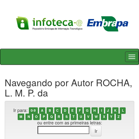
Skip
navigation
Navegando por Autor ROCHA,
L. M. P. da
Ir para:
0-9
A
B
C
D
E
F
G
H
I
J
K
L
M
N
O
P
Q
R
S
T
U
V
W
X
Y
Z
ou entre com as primeiras letras: