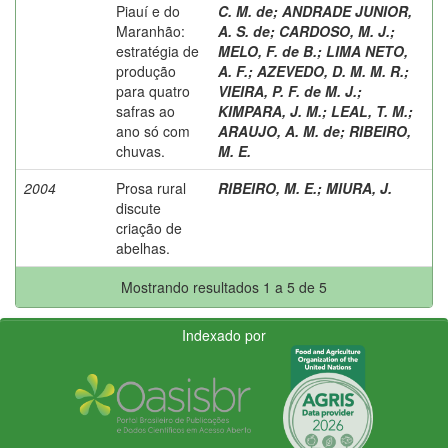
Piauí e do
C. M. de
;
ANDRADE JUNIOR,
Maranhão:
A. S. de
;
CARDOSO, M. J.
;
estratégia de
MELO, F. de B.
;
LIMA NETO,
produção
A. F.
;
AZEVEDO, D. M. M. R.
;
para quatro
VIEIRA, P. F. de M. J.
;
safras ao
KIMPARA, J. M.
;
LEAL, T. M.
;
ano só com
ARAUJO, A. M. de
;
RIBEIRO,
chuvas.
M. E.
2004
Prosa rural
RIBEIRO, M. E.
;
MIURA, J.
discute
criação de
abelhas.
Mostrando resultados 1 a 5 de 5
Indexado por