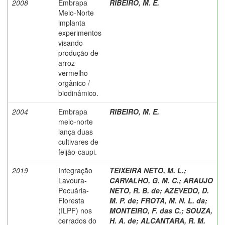
2008
Embrapa
RIBEIRO, M. E.
Meio-Norte
implanta
experimentos
visando
produção de
arroz
vermelho
orgânico /
biodinâmico.
2004
Embrapa
RIBEIRO, M. E.
meio-norte
lança duas
cultivares de
feijão-caupi.
2019
Integração
TEIXEIRA NETO, M. L.
;
Lavoura-
CARVALHO, G. M. C.
;
ARAUJO
Pecuária-
NETO, R. B. de
;
AZEVEDO, D.
Floresta
M. P. de
;
FROTA, M. N. L. da
;
(ILPF) nos
MONTEIRO, F. das C.
;
SOUZA,
cerrados do
H. A. de
;
ALCANTARA, R. M.