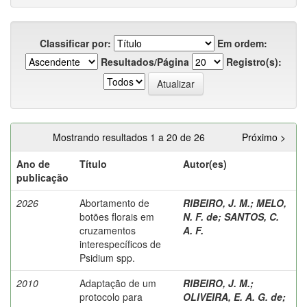
Classificar por:
Em ordem:
Resultados/Página
Registro(s):
Mostrando resultados 1 a 20 de 26
Próximo >
Ano de
Título
Autor(es)
publicação
2026
Abortamento de
RIBEIRO, J. M.
;
MELO,
botões florais em
N. F. de
;
SANTOS, C.
cruzamentos
A. F.
interespecíficos de
Psidium spp.
2010
Adaptação de um
RIBEIRO, J. M.
;
protocolo para
OLIVEIRA, E. A. G. de
;