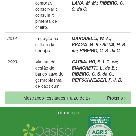
comprar,
LANA, M. M.
;
RIBEIRO, C.
conservar e
S. da C.
consumir:
pimenta-de-
cheiro.
2014
Irrigação na
MAROUELLI, W. A.
;
cultura da
BRAGA, M. B.
;
SILVA, H. R.
berinjela.
da
;
RIBEIRO, C. S. da C.
2020
Manual de
CARVALHO, S. I. C. de
;
gestão do
BIANCHETTI, L. de B.
;
banco ativo de
RIBEIRO, C. S. da C.
;
germoplasma
REIFSCHNEIDER, F. J. B.
de capsicum.
Mostrando resultados 1 a 20 de 27
Próximo >
Indexado por