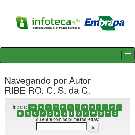
Skip
navigation
Navegando por Autor
RIBEIRO, C. S. da C.
Ir para:
0-9
A
B
C
D
E
F
G
H
I
J
K
L
M
N
O
P
Q
R
S
T
U
V
W
X
Y
Z
ou entre com as primeiras letras: