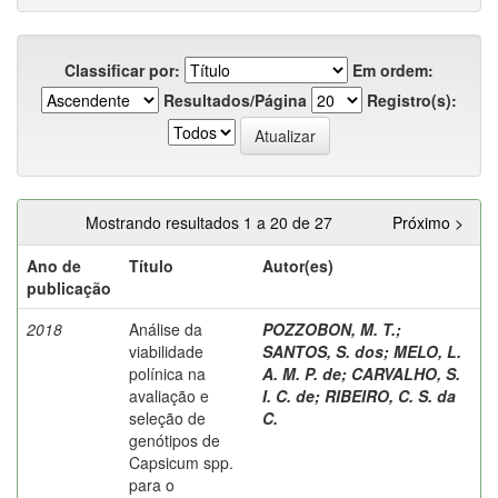
Classificar por:
Em ordem:
Resultados/Página
Registro(s):
Mostrando resultados 1 a 20 de 27
Próximo >
Ano de
Título
Autor(es)
publicação
2018
Análise da
POZZOBON, M. T.
;
viabilidade
SANTOS, S. dos
;
MELO, L.
polínica na
A. M. P. de
;
CARVALHO, S.
avaliação e
I. C. de
;
RIBEIRO, C. S. da
seleção de
C.
genótipos de
Capsicum spp.
para o