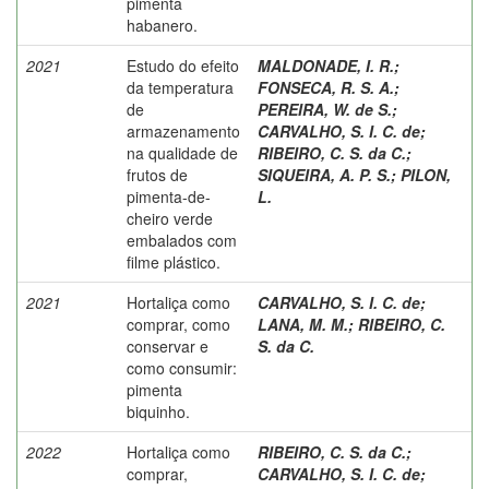
pimenta
habanero.
2021
Estudo do efeito
MALDONADE, I. R.
;
da temperatura
FONSECA, R. S. A.
;
de
PEREIRA, W. de S.
;
armazenamento
CARVALHO, S. I. C. de
;
na qualidade de
RIBEIRO, C. S. da C.
;
frutos de
SIQUEIRA, A. P. S.
;
PILON,
pimenta-de-
L.
cheiro verde
embalados com
filme plástico.
2021
Hortaliça como
CARVALHO, S. I. C. de
;
comprar, como
LANA, M. M.
;
RIBEIRO, C.
conservar e
S. da C.
como consumir:
pimenta
biquinho.
2022
Hortaliça como
RIBEIRO, C. S. da C.
;
comprar,
CARVALHO, S. I. C. de
;