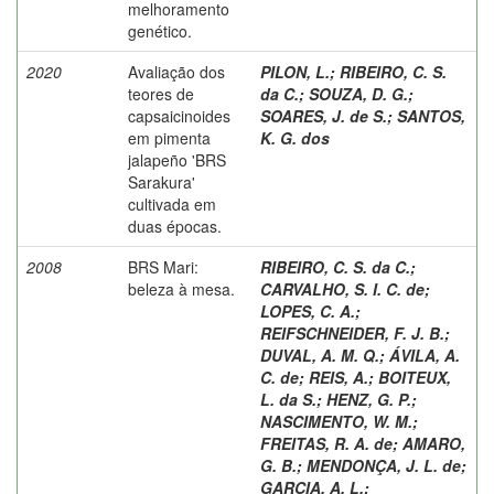
melhoramento
genético.
2020
Avaliação dos
PILON, L.
;
RIBEIRO, C. S.
teores de
da C.
;
SOUZA, D. G.
;
capsaicinoides
SOARES, J. de S.
;
SANTOS,
em pimenta
K. G. dos
jalapeño 'BRS
Sarakura'
cultivada em
duas épocas.
2008
BRS Mari:
RIBEIRO, C. S. da C.
;
beleza à mesa.
CARVALHO, S. I. C. de
;
LOPES, C. A.
;
REIFSCHNEIDER, F. J. B.
;
DUVAL, A. M. Q.
;
ÁVILA, A.
C. de
;
REIS, A.
;
BOITEUX,
L. da S.
;
HENZ, G. P.
;
NASCIMENTO, W. M.
;
FREITAS, R. A. de
;
AMARO,
G. B.
;
MENDONÇA, J. L. de
;
GARCIA, A. L.
;