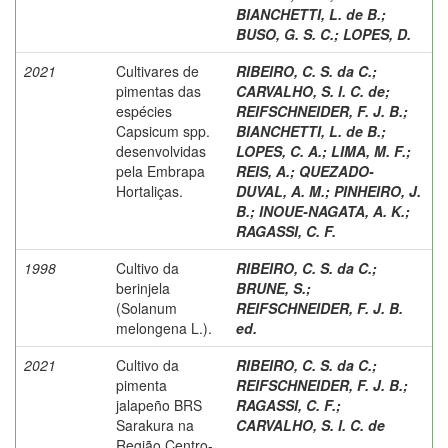
BIANCHETTI, L. de B.
;
BUSO, G. S. C.
;
LOPES, D.
2021
Cultivares de
RIBEIRO, C. S. da C.
;
pimentas das
CARVALHO, S. I. C. de
;
espécies
REIFSCHNEIDER, F. J. B.
;
Capsicum spp.
BIANCHETTI, L. de B.
;
desenvolvidas
LOPES, C. A.
;
LIMA, M. F.
;
pela Embrapa
REIS, A.
;
QUEZADO-
Hortaliças.
DUVAL, A. M.
;
PINHEIRO, J.
B.
;
INOUE-NAGATA, A. K.
;
RAGASSI, C. F.
1998
Cultivo da
RIBEIRO, C. S. da C.
;
berinjela
BRUNE, S.
;
(Solanum
REIFSCHNEIDER, F. J. B.
melongena L.).
ed.
2021
Cultivo da
RIBEIRO, C. S. da C.
;
pimenta
REIFSCHNEIDER, F. J. B.
;
jalapeño BRS
RAGASSI, C. F.
;
Sarakura na
CARVALHO, S. I. C. de
Região Centro-