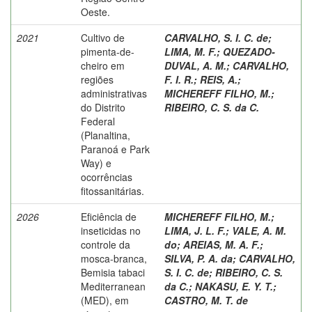
Oeste.
2021
Cultivo de
CARVALHO, S. I. C. de
;
pimenta-de-
LIMA, M. F.
;
QUEZADO-
cheiro em
DUVAL, A. M.
;
CARVALHO,
regiões
F. I. R.
;
REIS, A.
;
administrativas
MICHEREFF FILHO, M.
;
do Distrito
RIBEIRO, C. S. da C.
Federal
(Planaltina,
Paranoá e Park
Way) e
ocorrências
fitossanitárias.
2026
Eficiência de
MICHEREFF FILHO, M.
;
inseticidas no
LIMA, J. L. F.
;
VALE, A. M.
controle da
do
;
AREIAS, M. A. F.
;
mosca-branca,
SILVA, P. A. da
;
CARVALHO,
Bemisia tabaci
S. I. C. de
;
RIBEIRO, C. S.
Mediterranean
da C.
;
NAKASU, E. Y. T.
;
(MED), em
CASTRO, M. T. de