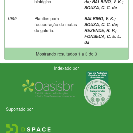
biológica.
da
;
BALBINO, V. K.
;
SOUZA, C. C. de
1999
Plantios para
BALBINO, V. K.
;
recuperação de matas
SOUZA, C. C. de
;
de galeria.
REZENDE, R. P.
;
FONSECA, C. E. L.
da
Mostrando resultados 1 a 3 de 3
Indexado por
Suportado por