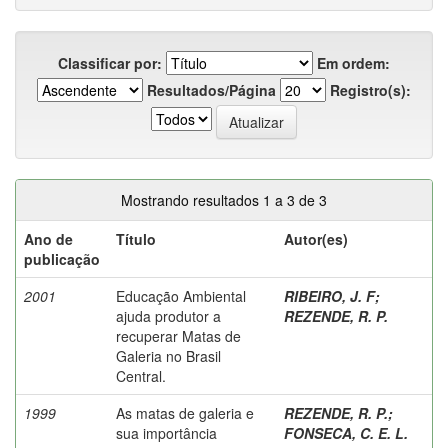
Classificar por:
Em ordem:
Resultados/Página
Registro(s):
Mostrando resultados 1 a 3 de 3
Ano de
Título
Autor(es)
publicação
2001
Educação Ambiental
RIBEIRO, J. F
;
ajuda produtor a
REZENDE, R. P.
recuperar Matas de
Galeria no Brasil
Central.
1999
As matas de galeria e
REZENDE, R. P.
;
sua importância
FONSECA, C. E. L.