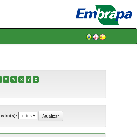
V
W
X
Y
Z
istro(s):