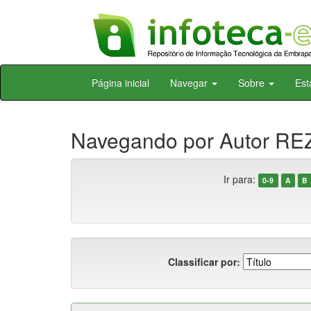
Skip
Página inicial
Navegar
Sobre
Est
navigation
Navegando por Autor RE
Ir para:
0-9
A
B
Classificar por: