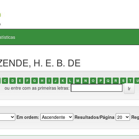
atísticas
ZENDE, H. E. B. DE
C
D
E
F
G
H
I
J
K
L
M
N
O
P
Q
R
S
T
U
ou entre com as primeiras letras:
Em ordem:
Resultados/Página
Reg