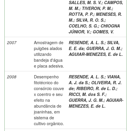
SALLES, M. S. V.
;
CAMPOS,
M. M.
;
TIVERON, P. M.
;
ROTTA, P. P.
;
MENESES, R.
M.
;
SILVA, R. O. S.
;
COELHO, S. G.
;
CHIOGNA
JÚNIOR, V.
;
GOMES, V.
2007
Amostragem de
RESENDE, A. L. S.
;
SILVA,
pulgões alados
E. E. da
;
GUERRA, J. G. M.
;
utilizando
AGUIAR-MENEZES, E. de L.
bandeja d'água
e placa adesiva.
2008
Desempenho
RESENDE, A. L. S.
;
VIANA,
fitotécnico do
A. J. da S.
;
OLIVEIRA, R. J.
consórcio couve
de
;
RIBEIRO, R. de L. D.
;
x coentro e seu
RICCI, M. dos S. F.
;
efeito na
GUERRA, J. G. M.
;
AGUIAR-
abundância de
MENEZES, E. de L.
joaninhas, em
sistema de
cultivo orgânico.