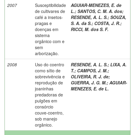
2007
Susceptibilidade
AGUIAR-MENEZES, E. de
de cultivares de
L.
;
SANTOS, C. M. A. dos
;
café a insetos-
RESENDE, A. L. S.
;
SOUZA,
pragas e
S. A. da S.
;
COSTA, J. R.
;
doenças em
RICCI, M. dos S. F.
sistema
orgânico com e
sem
arborização.
2008
Uso do coentro
RESENDE, A. L. S.
;
LIXA, A.
como sítio de
T.
;
CAMPOS, J. M.
;
sobrevivência e
OLIVEIRA, R. J. de
;
reprodução de
GUERRA, J. G. M.
;
AGUIAR-
joaninhas
MENEZES, E. de L.
predadoras de
pulgões em
consórcio
couve-coentro,
sob manejo
orgânico.