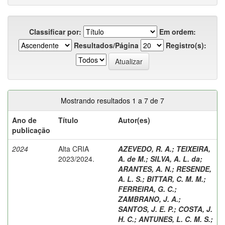
Classificar por:
Em ordem:
Resultados/Página
Registro(s):
Mostrando resultados 1 a 7 de 7
Ano de
Título
Autor(es)
publicação
2024
Alta CRIA
AZEVEDO, R. A.
;
TEIXEIRA,
2023/2024.
A. de M.
;
SILVA, A. L. da
;
ARANTES, A. N.
;
RESENDE,
A. L. S.
;
BITTAR, C. M. M.
;
FERREIRA, G. C.
;
ZAMBRANO, J. A.
;
SANTOS, J. E. P.
;
COSTA, J.
H. C.
;
ANTUNES, L. C. M. S.
;