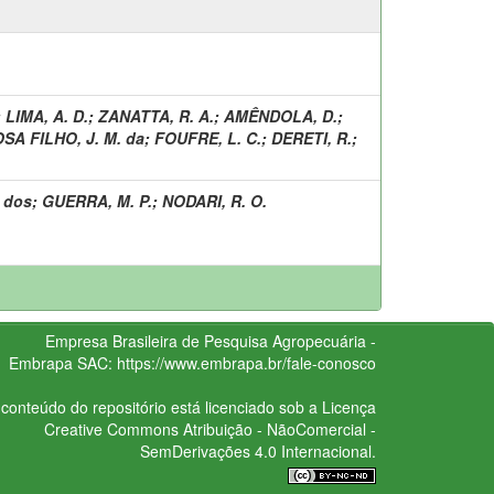
;
LIMA, A. D.
;
ZANATTA, R. A.
;
AMÊNDOLA, D.
;
SA FILHO, J. M. da
;
FOUFRE, L. C.
;
DERETI, R.
;
. dos
;
GUERRA, M. P.
;
NODARI, R. O.
Empresa Brasileira de Pesquisa Agropecuária -
Embrapa
SAC:
https://www.embrapa.br/fale-conosco
conteúdo do repositório está licenciado sob a Licença
Creative Commons
Atribuição - NãoComercial -
SemDerivações 4.0 Internacional.