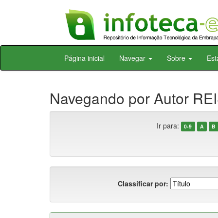
Skip
Página inicial
Navegar
Sobre
Est
navigation
Navegando por Autor REI
Ir para:
0-9
A
B
Classificar por: