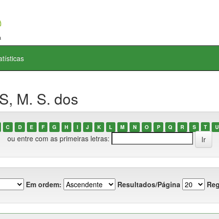
atísticas
S, M. S. dos
C
D
E
F
G
H
I
J
K
L
M
N
O
P
Q
R
S
T
U
ou entre com as primeiras letras:
Em ordem:
Resultados/Página
Reg