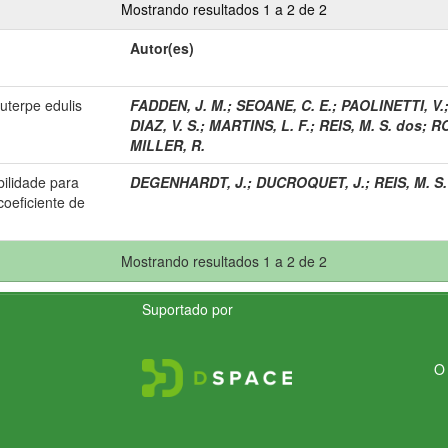
Mostrando resultados 1 a 2 de 2
Autor(es)
uterpe edulis
FADDEN, J. M.
;
SEOANE, C. E.
;
PAOLINETTI, V.
DIAZ, V. S.
;
MARTINS, L. F.
;
REIS, M. S. dos
;
RO
MILLER, R.
bilidade para
DEGENHARDT, J.
;
DUCROQUET, J.
;
REIS, M. S
coeficiente de
Mostrando resultados 1 a 2 de 2
Suportado por
O 