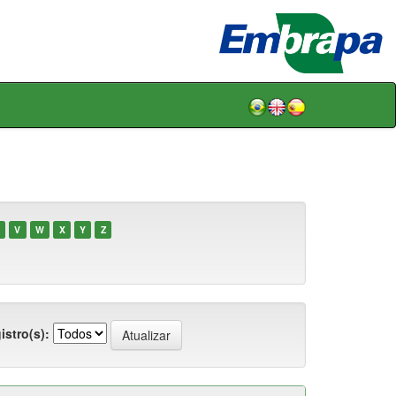
V
W
X
Y
Z
istro(s):