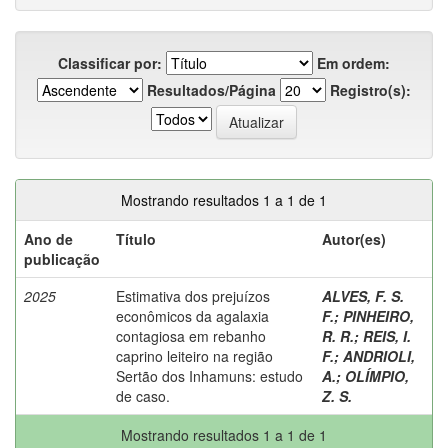
Classificar por:
Em ordem:
Resultados/Página
Registro(s):
Mostrando resultados 1 a 1 de 1
Ano de
Título
Autor(es)
publicação
2025
Estimativa dos prejuízos
ALVES, F. S.
econômicos da agalaxia
F.
;
PINHEIRO,
contagiosa em rebanho
R. R.
;
REIS, I.
caprino leiteiro na região
F.
;
ANDRIOLI,
Sertão dos Inhamuns: estudo
A.
;
OLÍMPIO,
de caso.
Z. S.
Mostrando resultados 1 a 1 de 1