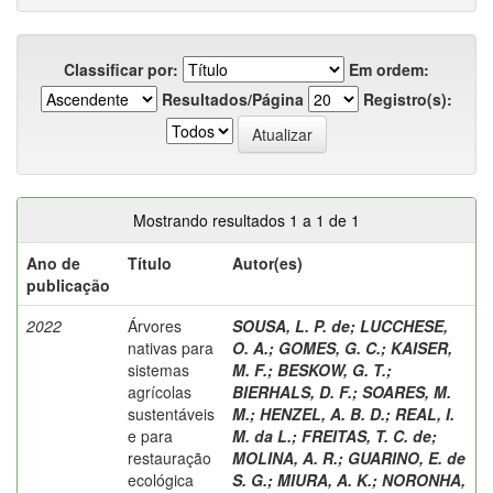
Classificar por:
Em ordem:
Resultados/Página
Registro(s):
Mostrando resultados 1 a 1 de 1
Ano de
Título
Autor(es)
publicação
2022
Árvores
SOUSA, L. P. de
;
LUCCHESE,
nativas para
O. A.
;
GOMES, G. C.
;
KAISER,
sistemas
M. F.
;
BESKOW, G. T.
;
agrícolas
BIERHALS, D. F.
;
SOARES, M.
sustentáveis
M.
;
HENZEL, A. B. D.
;
REAL, I.
e para
M. da L.
;
FREITAS, T. C. de
;
restauração
MOLINA, A. R.
;
GUARINO, E. de
ecológica
S. G.
;
MIURA, A. K.
;
NORONHA,