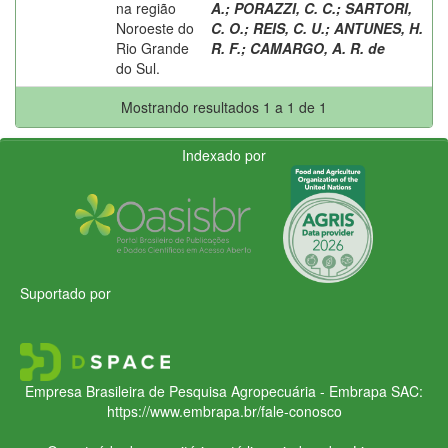
na região
A.
;
PORAZZI, C. C.
;
SARTORI,
Noroeste do
C. O.
;
REIS, C. U.
;
ANTUNES, H.
Rio Grande
R. F.
;
CAMARGO, A. R. de
do Sul.
Mostrando resultados 1 a 1 de 1
Indexado por
Suportado por
Empresa Brasileira de Pesquisa Agropecuária - Embrapa
SAC:
https://www.embrapa.br/fale-conosco