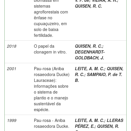
sistemas
QUISEN, R. C.
agroflorestais com
ênfase no
cupuaçuzeiro, em
solo de baixa
fertilidade.
2018
O papel da
QUISEN, R. C.
;
clonagem in vitro.
DEGENHARDT-
GOLDBACH, J.
2001
Pau-rosa (Aniba
LEITE, A. M. C.
;
QUISEN,
rosaeodora Ducke)
R. C.
;
SAMPAIO, P. de T.
Lauraceae):
B.
informações sobre
o sistema de
plantio e o manejo
sustentável da
espécie.
1999
Pau-rosa - Aniba
LEITE, A. M. C.
;
LLERAS
rosaeodora Ducke.
PÉREZ, E.
;
QUISEN, R.