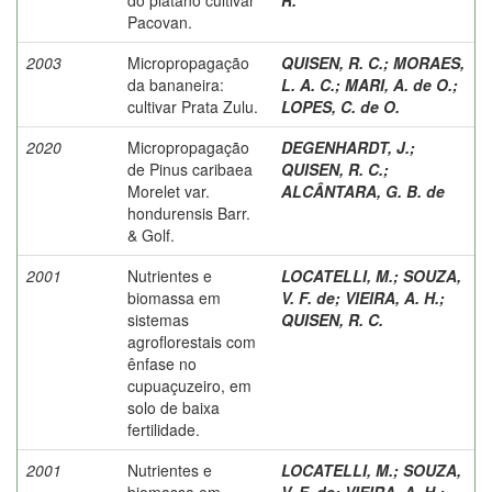
Pacovan.
2003
Micropropagação
QUISEN, R. C.
;
MORAES,
da bananeira:
L. A. C.
;
MARI, A. de O.
;
cultivar Prata Zulu.
LOPES, C. de O.
2020
Micropropagação
DEGENHARDT, J.
;
de Pinus caribaea
QUISEN, R. C.
;
Morelet var.
ALCÂNTARA, G. B. de
hondurensis Barr.
& Golf.
2001
Nutrientes e
LOCATELLI, M.
;
SOUZA,
biomassa em
V. F. de
;
VIEIRA, A. H.
;
sistemas
QUISEN, R. C.
agroflorestais com
ênfase no
cupuaçuzeiro, em
solo de baixa
fertilidade.
2001
Nutrientes e
LOCATELLI, M.
;
SOUZA,
biomassa em
V. F. de
;
VIEIRA, A. H.
;