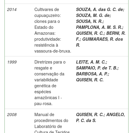
2014
Cultivares de
SOUZA, A. das G. C. de
;
cupuaçuzeiro:
SOUZA, M. G. de
;
clones para o
SOUSA, N. R.
;
Estado do
PAMPLONA, A. M. S. R.
;
Amazonas:
QUISEN, R. C.
;
BERNI, R.
produtividade:
F.
;
GUIMARAES, R. dos
resistência à
R.
vassoura-de-bruxa.
1999
Diretrizes para o
LEITE, A. M. C.
;
resgate e
SAMPAIO, P. de T. B.
;
conservação da
BARBOSA, A. P.
;
variabilidade
QUISEN, R. C.
genética de
espécies
amazônicas I -
pau-rosa.
2008
Manual de
QUISEN, R. C.
;
ANGELO,
procedimentos do
P. C. da S.
Laboratório de
Cultura de Tecidos