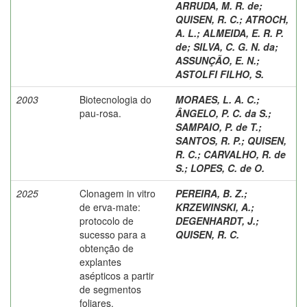
ARRUDA, M. R. de
;
QUISEN, R. C.
;
ATROCH,
A. L.
;
ALMEIDA, E. R. P.
de
;
SILVA, C. G. N. da
;
ASSUNÇÃO, E. N.
;
ASTOLFI FILHO, S.
2003
Biotecnologia do
MORAES, L. A. C.
;
pau-rosa.
ÂNGELO, P. C. da S.
;
SAMPAIO, P. de T.
;
SANTOS, R. P.
;
QUISEN,
R. C.
;
CARVALHO, R. de
S.
;
LOPES, C. de O.
2025
Clonagem in vitro
PEREIRA, B. Z.
;
de erva-mate:
KRZEWINSKI, A.
;
protocolo de
DEGENHARDT, J.
;
sucesso para a
QUISEN, R. C.
obtenção de
explantes
asépticos a partir
de segmentos
foliares.