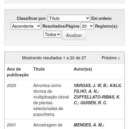
Classificar por:
Em ordem:
Resultados/Página
Registro(s):
Mostrando resultados 1 a 20 de 27
Próximo >
Ano de
Título
Autor(es)
publicação
2023
Amontoa como
VARGAS, J. W. B.
;
KALIL
técnica de
FILHO, A. N.
;
multiplicação clonal
ZUFFELLATO-RIBAS, K.
de plantas
C.
;
QUISEN, R. C.
selecionadas de
pupunheira.
2001
Amostragem de
MENDES, A. M.
;