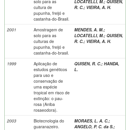
solo para as
LOCATELLI, M.
;
QUISEN,
cultura de
R. C.
;
VIEIRA, A. H.
pupunha, freijó e
castanha-do-Brasil.
2001
Amostragem de
MENDES, A. M.
;
solo para as
LOCATELLI, M.
;
QUISEN,
culturas de
R. C.
;
VIEIRA, A. H.
pupunha, freijó e
castanha-do-brasil.
1999
Aplicação de
QUISEN, R. C.
;
HANDA,
estudos genéticos
L.
para uso e
conservação de
uma espécie
tropical em risco de
extinção: o pau-
rosa (Aniba
rosaeodora).
2003
Biotecnologia do
MORAES, L. A. C.
;
guaranazeiro.
ANGELO, P. C. da S.
;