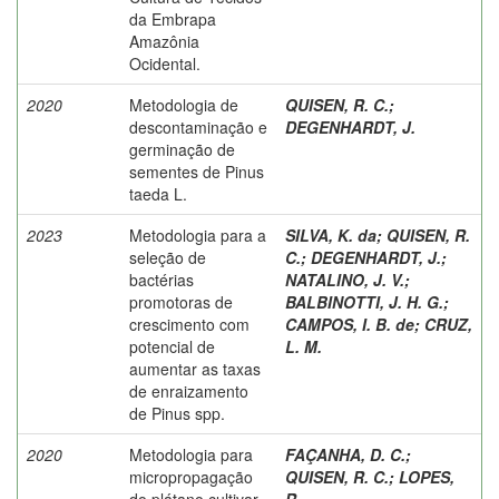
da Embrapa
Amazônia
Ocidental.
2020
Metodologia de
QUISEN, R. C.
;
descontaminação e
DEGENHARDT, J.
germinação de
sementes de Pinus
taeda L.
2023
Metodologia para a
SILVA, K. da
;
QUISEN, R.
seleção de
C.
;
DEGENHARDT, J.
;
bactérias
NATALINO, J. V.
;
promotoras de
BALBINOTTI, J. H. G.
;
crescimento com
CAMPOS, I. B. de
;
CRUZ,
potencial de
L. M.
aumentar as taxas
de enraizamento
de Pinus spp.
2020
Metodologia para
FAÇANHA, D. C.
;
micropropagação
QUISEN, R. C.
;
LOPES,
do plátano cultivar
R.