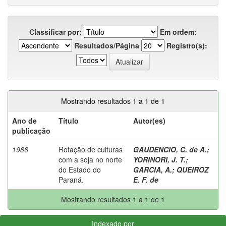
Classificar por:
Em ordem:
Resultados/Página
Registro(s):
Mostrando resultados 1 a 1 de 1
Ano de
Título
Autor(es)
publicação
1986
Rotação de culturas
GAUDENCIO, C. de A.
;
com a soja no norte
YORINORI, J. T.
;
do Estado do
GARCIA, A.
;
QUEIROZ
Paraná.
E. F. de
Mostrando resultados 1 a 1 de 1
Indexado por