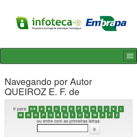
Skip
navigation
Navegando por Autor
QUEIROZ E. F. de
Ir para:
0-9
A
B
C
D
E
F
G
H
I
J
K
L
M
N
O
P
Q
R
S
T
U
V
W
X
Y
Z
ou entre com as primeiras letras: