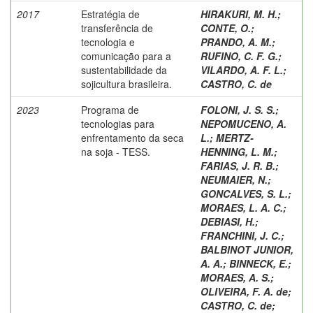
2017
Estratégia de
HIRAKURI, M. H.
;
transferência de
CONTE, O.
;
tecnologia e
PRANDO, A. M.
;
comunicação para a
RUFINO, C. F. G.
;
sustentabilidade da
VILARDO, A. F. L.
;
sojicultura brasileira.
CASTRO, C. de
2023
Programa de
FOLONI, J. S. S.
;
tecnologias para
NEPOMUCENO, A.
enfrentamento da seca
L.
;
MERTZ-
na soja - TESS.
HENNING, L. M.
;
FARIAS, J. R. B.
;
NEUMAIER, N.
;
GONCALVES, S. L.
;
MORAES, L. A. C.
;
DEBIASI, H.
;
FRANCHINI, J. C.
;
BALBINOT JUNIOR,
A. A.
;
BINNECK, E.
;
MORAES, A. S.
;
OLIVEIRA, F. A. de
;
CASTRO, C. de
;