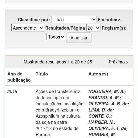
Classificar por:
Em ordem:
Resultados/Página
Registro(s):
Mostrando resultados 1 a 20 de 25
Próximo >
Ano de
Título
Autor(es)
publicação
2018
Ações de transferência
NOGUEIRA, M. A.
;
de tecnologia em
PRANDO, A. M.
;
inoculação/coinoculação
OLIVEIRA, A. B. de
;
com Bradyrhizobium e
LIMA, D. de
;
Azospirillum na cultura
CONTE, O.
;
da soja na safra
HARGER, N.
;
2017/18 no estado do
OLIVEIRA, F. T. de
;
Paraná.
HUNGRIA, M.