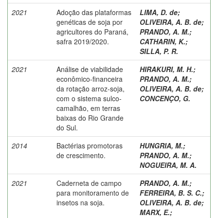
2021
Adoção das plataformas
LIMA, D. de
;
genéticas de soja por
OLIVEIRA, A. B. de
;
agricultores do Paraná,
PRANDO, A. M.
;
safra 2019/2020.
CATHARIN, K.
;
SILLA, P. R.
2021
Análise de viabilidade
HIRAKURI, M. H.
;
econômico-financeira
PRANDO, A. M.
;
da rotação arroz-soja,
OLIVEIRA, A. B. de
;
com o sistema sulco-
CONCENÇO, G.
camalhão, em terras
baixas do Rio Grande
do Sul.
2014
Bactérias promotoras
HUNGRIA, M.
;
de crescimento.
PRANDO, A. M.
;
NOGUEIRA, M. A.
2021
Caderneta de campo
PRANDO, A. M.
;
para monitoramento de
FERREIRA, B. S. C.
;
insetos na soja.
OLIVEIRA, A. B. de
;
MARX, E.
;