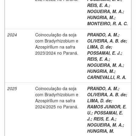
REIS, E. A.
;
NOGUEIRA, M. A.
;
HUNGRIA, M.
;
MONTEIRO, R. A. C.
2024
Coinoculação da soja
PRANDO, A. M.
;
com Bradyrhizobium e
OLIVEIRA, A. B. de
;
Azospirillum na safra
LIMA, D. de
;
2023/2024 no Paraná.
POSSAMAI, E. J.
;
REIS, E. A.
;
NOGUEIRA, M. A.
;
HUNGRIA, M.
;
CARNEVALLI, R. A.
2025
Coinoculação da soja
PRANDO, A. M.
;
com Bradyrhizobium e
OLIVEIRA, A. B. de
;
Azospirillum na safra
LIMA, D. de
;
2024/2025 no Paraná.
RAMOS JUNIOR, E.
U.
;
POSSAMAI, E.
J.
;
REIS, E. A.
;
NOGUEIRA, M. A.
;
HUNGRIA, M.