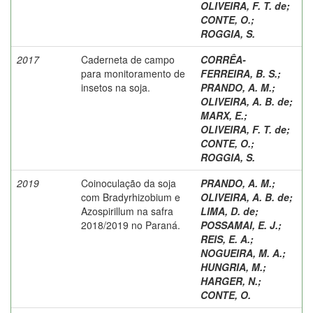
OLIVEIRA, F. T. de
;
CONTE, O.
;
ROGGIA, S.
2017
Caderneta de campo
CORRÊA-
para monitoramento de
FERREIRA, B. S.
;
insetos na soja.
PRANDO, A. M.
;
OLIVEIRA, A. B. de
;
MARX, E.
;
OLIVEIRA, F. T. de
;
CONTE, O.
;
ROGGIA, S.
2019
Coinoculação da soja
PRANDO, A. M.
;
com Bradyrhizobium e
OLIVEIRA, A. B. de
;
Azospirillum na safra
LIMA, D. de
;
2018/2019 no Paraná.
POSSAMAI, E. J.
;
REIS, E. A.
;
NOGUEIRA, M. A.
;
HUNGRIA, M.
;
HARGER, N.
;
CONTE, O.