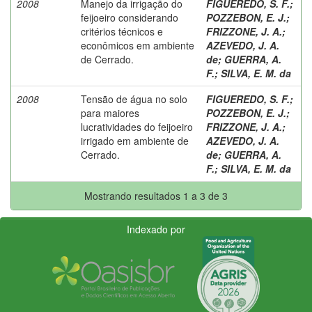
2008
Manejo da irrigação do
FIGUEREDO, S. F.
;
feijoeiro considerando
POZZEBON, E. J.
;
critérios técnicos e
FRIZZONE, J. A.
;
econômicos em ambiente
AZEVEDO, J. A.
de Cerrado.
de
;
GUERRA, A.
F.
;
SILVA, E. M. da
2008
Tensão de água no solo
FIGUEREDO, S. F.
;
para maiores
POZZEBON, E. J.
;
lucratividades do feijoeiro
FRIZZONE, J. A.
;
irrigado em ambiente de
AZEVEDO, J. A.
Cerrado.
de
;
GUERRA, A.
F.
;
SILVA, E. M. da
Mostrando resultados 1 a 3 de 3
Indexado por