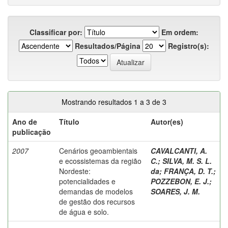
Classificar por:
Em ordem:
Resultados/Página
Registro(s):
Mostrando resultados 1 a 3 de 3
Ano de
Título
Autor(es)
publicação
2007
Cenários geoambientais
CAVALCANTI, A.
e ecossistemas da região
C.
;
SILVA, M. S. L.
Nordeste:
da
;
FRANÇA, D. T.
;
potencialidades e
POZZEBON, E. J.
;
demandas de modelos
SOARES, J. M.
de gestão dos recursos
de água e solo.