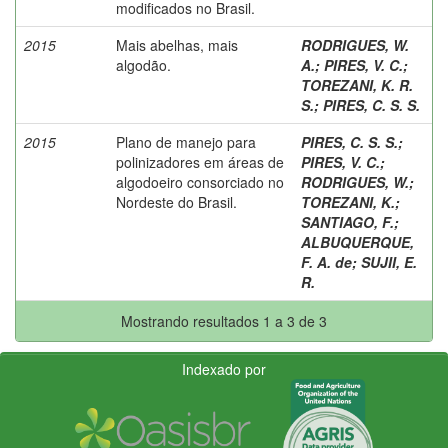
modificados no Brasil.
2015
Mais abelhas, mais
RODRIGUES, W.
algodão.
A.
;
PIRES, V. C.
;
TOREZANI, K. R.
S.
;
PIRES, C. S. S.
2015
Plano de manejo para
PIRES, C. S. S.
;
polinizadores em áreas de
PIRES, V. C.
;
algodoeiro consorciado no
RODRIGUES, W.
;
Nordeste do Brasil.
TOREZANI, K.
;
SANTIAGO, F.
;
ALBUQUERQUE,
F. A. de
;
SUJII, E.
R.
Mostrando resultados 1 a 3 de 3
Indexado por