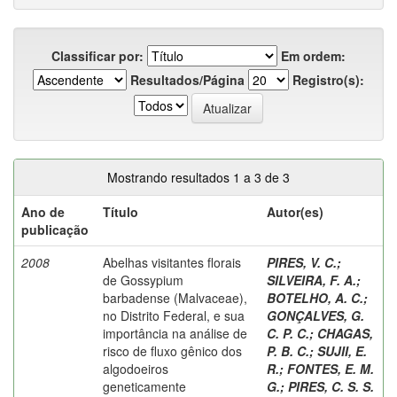
Classificar por:
Em ordem:
Resultados/Página
Registro(s):
Mostrando resultados 1 a 3 de 3
Ano de
Título
Autor(es)
publicação
2008
Abelhas visitantes florais
PIRES, V. C.
;
de Gossypium
SILVEIRA, F. A.
;
barbadense (Malvaceae),
BOTELHO, A. C.
;
no Distrito Federal, e sua
GONÇALVES, G.
importância na análise de
C. P. C.
;
CHAGAS,
risco de fluxo gênico dos
P. B. C.
;
SUJII, E.
algodoeiros
R.
;
FONTES, E. M.
geneticamente
G.
;
PIRES, C. S. S.