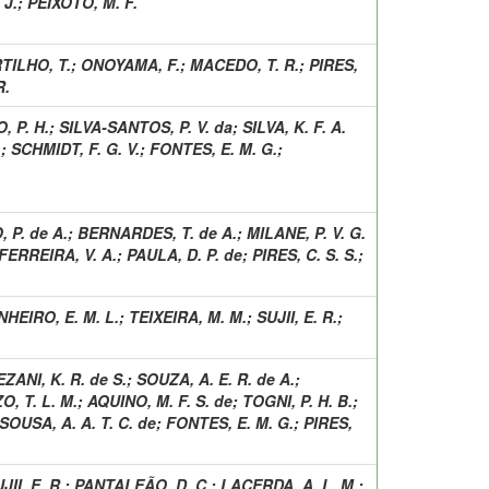
 J.
;
PEIXOTO, M. F.
TILHO, T.
;
ONOYAMA, F.
;
MACEDO, T. R.
;
PIRES,
R.
, P. H.
;
SILVA-SANTOS, P. V. da
;
SILVA, K. F. A.
.
;
SCHMIDT, F. G. V.
;
FONTES, E. M. G.
;
, P. de A.
;
BERNARDES, T. de A.
;
MILANE, P. V. G.
FERREIRA, V. A.
;
PAULA, D. P. de
;
PIRES, C. S. S.
;
NHEIRO, E. M. L.
;
TEIXEIRA, M. M.
;
SUJII, E. R.
;
ZANI, K. R. de S.
;
SOUZA, A. E. R. de A.
;
O, T. L. M.
;
AQUINO, M. F. S. de
;
TOGNI, P. H. B.
;
SOUSA, A. A. T. C. de
;
FONTES, E. M. G.
;
PIRES,
JII, E. R.
;
PANTALEÃO, D. C.
;
LACERDA, A. L. M.
;