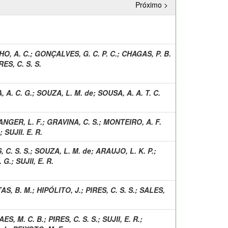
Próximo >
O, A. C.
;
GONÇALVES, G. C. P. C.
;
CHAGAS, P. B.
RES, C. S. S.
 A. C. G.
;
SOUZA, L. M. de
;
SOUSA, A. A. T. C.
ANGER, L. F.
;
GRAVINA, C. S.
;
MONTEIRO, A. F.
;
SUJII. E. R.
, C. S. S.
;
SOUZA, L. M. de
;
ARAUJO, L. K. P.
;
. G.
;
SUJII, E. R.
AS, B. M.
;
HIPÓLITO, J.
;
PIRES, C. S. S.
;
SALES,
ES, M. C. B.
;
PIRES, C. S. S.
;
SUJII, E. R.
;