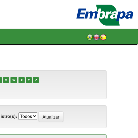
V
W
X
Y
Z
istro(s):