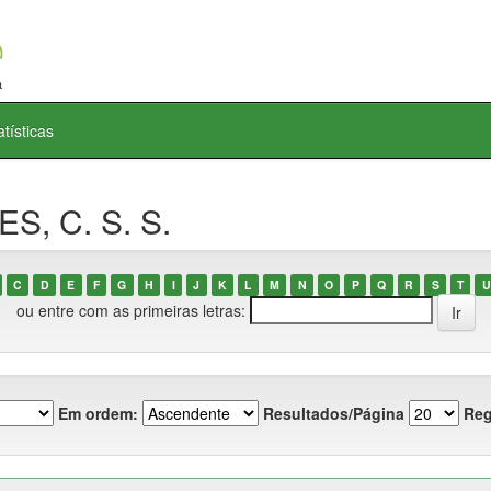
atísticas
S, C. S. S.
C
D
E
F
G
H
I
J
K
L
M
N
O
P
Q
R
S
T
U
ou entre com as primeiras letras:
Em ordem:
Resultados/Página
Reg