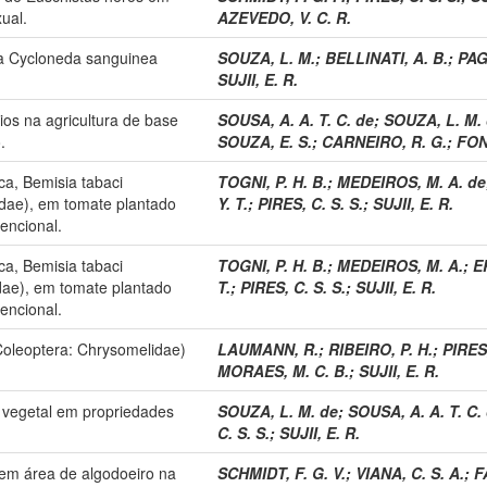
ual.
AZEVEDO, V. C. R.
ara Cycloneda sanguinea
SOUZA, L. M.
;
BELLINATI, A. B.
;
PAG
SUJII, E. R.
ios na agricultura de base
SOUSA, A. A. T. C. de
;
SOUZA, L. M.
.
SOUZA, E. S.
;
CARNEIRO, R. G.
;
FON
a, Bemisia tabaci
TOGNI, P. H. B.
;
MEDEIROS, M. A. de
dae), em tomate plantado
Y. T.
;
PIRES, C. S. S.
;
SUJII, E. R.
encional.
a, Bemisia tabaci
TOGNI, P. H. B.
;
MEDEIROS, M. A.
;
E
dae), em tomate plantado
T.
;
PIRES, C. S. S.
;
SUJII, E. R.
encional.
Coleoptera: Chrysomelidae)
LAUMANN, R.
;
RIBEIRO, P. H.
;
PIRES,
MORAES, M. C. B.
;
SUJII, E. R.
o vegetal em propriedades
SOUZA, L. M. de
;
SOUSA, A. A. T. C.
C. S. S.
;
SUJII, E. R.
em área de algodoeiro na
SCHMIDT, F. G. V.
;
VIANA, C. S. A.
;
F