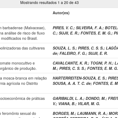
Mostrando resultados 1 a 20 de 43
Autor(es)
ium barbadense (Malvaceae),
PIRES, V. C.
;
SILVEIRA, F. A.
;
BOTELH
na análise de risco de fluxo
C.
;
SUJII, E. R.
;
FONTES, E. M. G.
;
PI
modificados no Brasil.
polinizadoras das cultivares
SOUZA, L. S.
;
PIRES, C. S. S.
;
LAGÔA,
de
;
FALEIRO, F. G.
;
SUJII, E. R.
tomate monocultivo e
CAVALCANTE, K. R.
;
TOGNI, P. H.
;
L
orgânico de produção.
M.
;
PIRES, C. S. S.
;
FONTES, E. M. G.
 da mosca-branca em relação
HARTERREITEN-SOUZA, E. S.
;
PIRES
mia agrícola no Distrito
SOUSA, A. A. T. C. de
;
FONTES, E. M
socioeconômica de práticas
GARIBALDI, L. A.
;
DONDO, M.
;
FREIT
V.
;
VIANA, B.
;
VILAR, M. G.
o feromônio sexual do
BORGES, M.
;
LAUMANN, R. A.
;
MORA