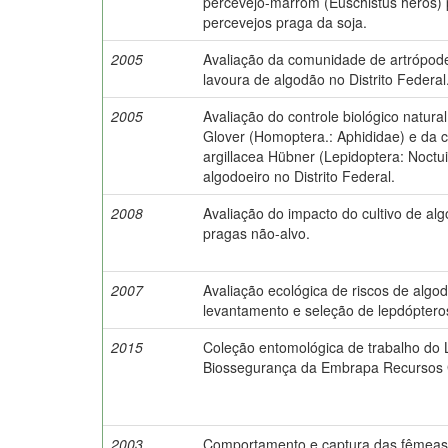
percevejo-marrom (Euschistus heros)
percevejos praga da soja.
2005
Avaliação da comunidade de artrópod
lavoura de algodão no Distrito Federal
2005
Avaliação do controle biológico natura
Glover (Homoptera.: Aphididae) e da 
argillacea Hübner (Lepidoptera: Noctui
algodoeiro no Distrito Federal.
2008
Avaliação do impacto do cultivo de a
pragas não-alvo.
2007
Avaliação ecológica de riscos de algodo
levantamento e seleção de lepdóptero
2015
Coleção entomológica de trabalho do 
Biossegurança da Embrapa Recursos G
2003
Comportamento e captura das fêmeas