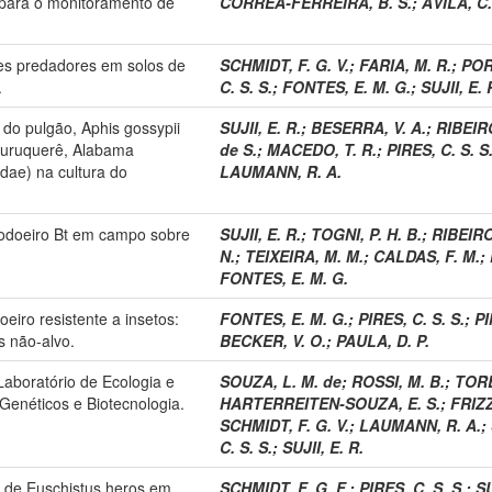
 para o monitoramento de
CORRÊA-FERREIRA, B. S.
;
ÁVILA, C.
es predadores em solos de
SCHMIDT, F. G. V.
;
FARIA, M. R.
;
POR
.
C. S. S.
;
FONTES, E. M. G.
;
SUJII, E. 
l do pulgão, Aphis gossypii
SUJII, E. R.
;
BESERRA, V. A.
;
RIBEIRO
curuquerê, Alabama
de S.
;
MACEDO, T. R.
;
PIRES, C. S. S
dae) na cultura do
LAUMANN, R. A.
lgodoeiro Bt em campo sobre
SUJII, E. R.
;
TOGNI, P. H. B.
;
RIBEIRO
N.
;
TEIXEIRA, M. M.
;
CALDAS, F. M.
;
FONTES, E. M. G.
eiro resistente a insetos:
FONTES, E. M. G.
;
PIRES, C. S. S.
;
PI
s não-alvo.
BECKER, V. O.
;
PAULA, D. P.
Laboratório de Ecologia e
SOUZA, L. M. de
;
ROSSI, M. B.
;
TORE
enéticos e Biotecnologia.
HARTERREITEN-SOUZA, E. S.
;
FRIZZ
SCHMIDT, F. G. V.
;
LAUMANN, R. A.
;
C. S. S.
;
SUJII, E. R.
 de Euschistus heros em
SCHMIDT, F. G. F.
;
PIRES, C. S. S.
;
SU