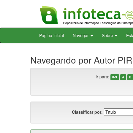
Skip
Página inicial
Navegar
Sobre
Est
navigation
Navegando por Autor PIRE
Ir para:
0-9
A
B
Classificar por: