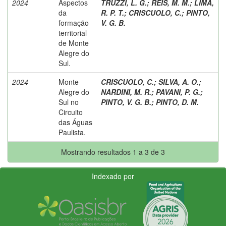
2024
Aspectos
TRUZZI, L. G.
;
REIS, M. M.
;
LIMA,
da
R. P. T.
;
CRISCUOLO, C.
;
PINTO,
formação
V. G. B.
territorial
de Monte
Alegre do
Sul.
2024
Monte
CRISCUOLO, C.
;
SILVA, A. O.
;
Alegre do
NARDINI, M. R.
;
PAVANI, P. G.
;
Sul no
PINTO, V. G. B.
;
PINTO, D. M.
Circuito
das Águas
Paulista.
Mostrando resultados 1 a 3 de 3
Indexado por