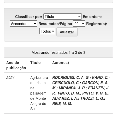
Classificar por:
Em ordem:
Resultados/Página
Registro(s):
Mostrando resultados 1 a 3 de 3
Ano de
Título
Autor(es)
publicação
2024
Agricultura
RODRIGUES, C. A. G.
;
KANO, C.
;
e turismo
CRISCUOLO, C.
;
GARCON, E. A.
na
M.
;
MIRANDA, J. R.
;
FRANZIN, J.
paisagem
P.
;
PINTO, D. M.
;
PINTO, V. G. B.
;
de Monte
ALVAREZ, I. A.
;
TRUZZI, L. G.
;
Alegre do
REIS, M. M.
Sul.