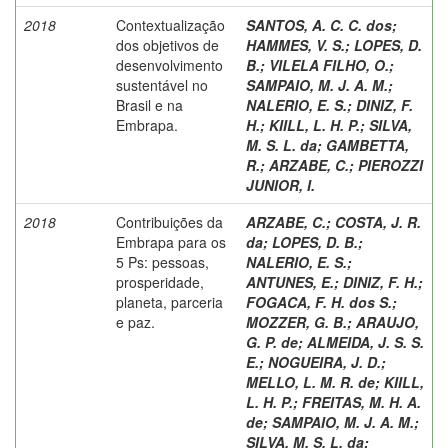
2018
Contextualização
SANTOS, A. C. C. dos
;
dos objetivos de
HAMMES, V. S.
;
LOPES, D.
desenvolvimento
B.
;
VILELA FILHO, O.
;
sustentável no
SAMPAIO, M. J. A. M.
;
Brasil e na
NALERIO, E. S.
;
DINIZ, F.
Embrapa.
H.
;
KIILL, L. H. P.
;
SILVA,
M. S. L. da
;
GAMBETTA,
R.
;
ARZABE, C.
;
PIEROZZI
JUNIOR, I.
2018
Contribuições da
ARZABE, C.
;
COSTA, J. R.
Embrapa para os
da
;
LOPES, D. B.
;
5 Ps: pessoas,
NALERIO, E. S.
;
prosperidade,
ANTUNES, E.
;
DINIZ, F. H.
;
planeta, parceria
FOGACA, F. H. dos S.
;
e paz.
MOZZER, G. B.
;
ARAUJO,
G. P. de
;
ALMEIDA, J. S. S.
E.
;
NOGUEIRA, J. D.
;
MELLO, L. M. R. de
;
KIILL,
L. H. P.
;
FREITAS, M. H. A.
de
;
SAMPAIO, M. J. A. M.
;
SILVA, M. S. L. da
;