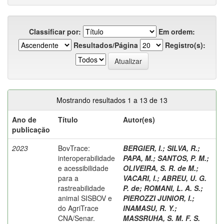
Classificar por:
Em ordem:
Resultados/Página
Registro(s):
Mostrando resultados 1 a 13 de 13
Ano de
Título
Autor(es)
publicação
2023
BovTrace:
BERGIER, I.
;
SILVA, R.
;
interoperabilidade
PAPA, M.
;
SANTOS, P. M.
;
e acessibilidade
OLIVEIRA, S. R. de M.
;
para a
VACARI, I.
;
ABREU, U. G.
rastreabilidade
P. de
;
ROMANI, L. A. S.
;
animal SISBOV e
PIEROZZI JUNIOR, I.
;
do AgriTrace
INAMASU, R. Y.
;
CNA/Senar.
MASSRUHA, S. M. F. S.