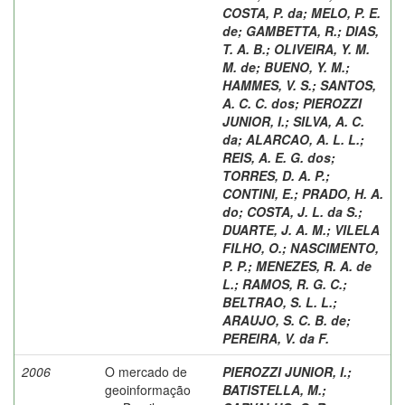
COSTA, P. da
;
MELO, P. E.
de
;
GAMBETTA, R.
;
DIAS,
T. A. B.
;
OLIVEIRA, Y. M.
M. de
;
BUENO, Y. M.
;
HAMMES, V. S.
;
SANTOS,
A. C. C. dos
;
PIEROZZI
JUNIOR, I.
;
SILVA, A. C.
da
;
ALARCAO, A. L. L.
;
REIS, A. E. G. dos
;
TORRES, D. A. P.
;
CONTINI, E.
;
PRADO, H. A.
do
;
COSTA, J. L. da S.
;
DUARTE, J. A. M.
;
VILELA
FILHO, O.
;
NASCIMENTO,
P. P.
;
MENEZES, R. A. de
L.
;
RAMOS, R. G. C.
;
BELTRAO, S. L. L.
;
ARAUJO, S. C. B. de
;
PEREIRA, V. da F.
2006
O mercado de
PIEROZZI JUNIOR, I.
;
geoinformação
BATISTELLA, M.
;