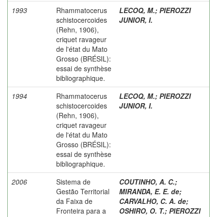
1993
Rhammatocerus
LECOQ, M.
;
PIEROZZI
schistocercoides
JUNIOR, I.
(Rehn, 1906),
criquet ravageur
de l'état du Mato
Grosso (BRÉSIL):
essai de synthèse
bibliographique.
1994
Rhammatocerus
LECOQ, M.
;
PIEROZZI
schistocercoides
JUNIOR, I.
(Rehn, 1906),
criquet ravageur
de l'état du Mato
Grosso (BRÉSIL):
essai de synthèse
bibliographique.
2006
Sistema de
COUTINHO, A. C.
;
Gestão Territorial
MIRANDA, E. E. de
;
da Faixa de
CARVALHO, C. A. de
;
Fronteira para a
OSHIRO, O. T.
;
PIEROZZI