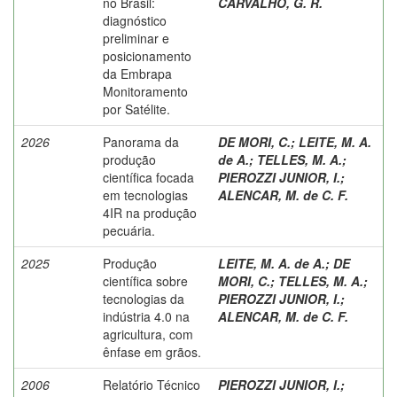
no Brasil:
CARVALHO, G. R.
diagnóstico
preliminar e
posicionamento
da Embrapa
Monitoramento
por Satélite.
2026
Panorama da
DE MORI, C.
;
LEITE, M. A.
produção
de A.
;
TELLES, M. A.
;
científica focada
PIEROZZI JUNIOR, I.
;
em tecnologias
ALENCAR, M. de C. F.
4IR na produção
pecuária.
2025
Produção
LEITE, M. A. de A.
;
DE
científica sobre
MORI, C.
;
TELLES, M. A.
;
tecnologias da
PIEROZZI JUNIOR, I.
;
indústria 4.0 na
ALENCAR, M. de C. F.
agricultura, com
ênfase em grãos.
2006
Relatório Técnico
PIEROZZI JUNIOR, I.
;