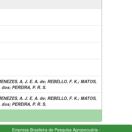
ENEZES, A. J. E. A. de
;
REBELLO, F. K.
;
MATOS,
. dos
;
PEREIRA, P. R. S.
ENEZES, A. J. E. A. de
;
REBELLO, F. K.
;
MATOS,
. dos
;
PEREIRA, P. R. S.
Empresa Brasileira de Pesquisa Agropecuária -