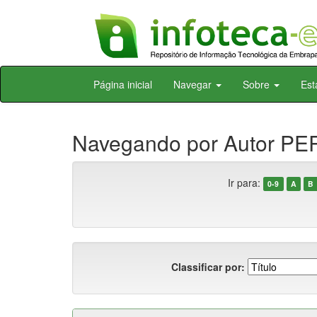
Skip
Página inicial
Navegar
Sobre
Est
navigation
Navegando por Autor PER
Ir para:
0-9
A
B
Classificar por: