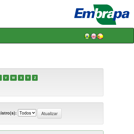
V
W
X
Y
Z
istro(s):