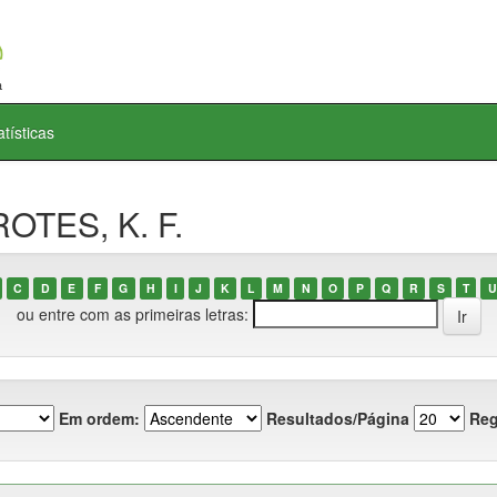
atísticas
OTES, K. F.
C
D
E
F
G
H
I
J
K
L
M
N
O
P
Q
R
S
T
U
ou entre com as primeiras letras:
Em ordem:
Resultados/Página
Reg