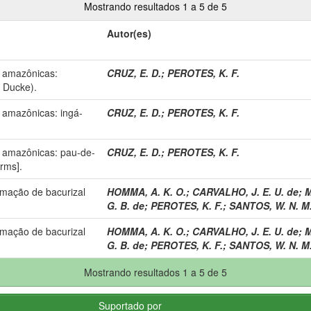
Mostrando resultados 1 a 5 de 5
Autor(es)
 amazônicas:
CRUZ, E. D.
;
PEROTES, K. F.
a Ducke).
amazônicas: ingá-
CRUZ, E. D.
;
PEROTES, K. F.
 amazônicas: pau-de-
CRUZ, E. D.
;
PEROTES, K. F.
rms].
rmação de bacurizal
HOMMA, A. K. O.
;
CARVALHO, J. E. U. de
;
M
G. B. de
;
PEROTES, K. F.
;
SANTOS, W. N. M
rmação de bacurizal
HOMMA, A. K. O.
;
CARVALHO, J. E. U. de
;
M
G. B. de
;
PEROTES, K. F.
;
SANTOS, W. N. M
Mostrando resultados 1 a 5 de 5
Suportado por