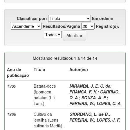
Classificar por:
Em ordem:
Resultados/Página
Registro(s):
Mostrando resultados 1 a 14 de 14
Ano de
Título
Autor(es)
publicação
1989
Batata-doce
MIRANDA, J. E. C. de
;
(Ipomoea
FRANÇA, F. H.
;
CARRIJO,
batatas (L.)
O. A.
;
SOUZA, A. F.
;
Lam.).
PEREIRA, W.
;
LOPES, C. A.
1988
Cultivo da
GIORDANO, L. de B.
;
lentilha (Lens
PEREIRA, W.
;
LOPES, J. F.
culinaris Medik).