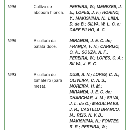
1996
Cultivo de
PEREIRA, W.
;
MENEZES, J.
abóbora híbrida.
E.
;
LOPES, J. F.
;
HORINO,
Y.
;
MAKISHIMA, N.
;
LIMA,
D. de B.
;
SILVA, W. L. C. e
;
CAFE FILHO, A. C.
1995
A cultura da
MIRANDA, J. E. C. de
;
batata-doce.
FRANÇA, F. H.
;
CARRIJO,
O. A.
;
SOUZA, A. F.
;
PEREIRA, W.
;
LOPES, C. A.
;
SILVA, J. B. C.
1993
A cultura do
DUSI, A. N.
;
LOPES, C. A.
;
tomateiro (para
OLIVEIRA, C. A. S.
;
mesa).
MOREIRA, H. M.
;
MIRANDA, J. E. C. de
;
CHARCHAR, J. M.
;
SILVA,
J. L. de O.
;
MAGALHAES,
J. R.
;
CASTELO BRANCO,
M.
;
REIS, N. V. B.
;
MAKISHIMA, N.
;
FONTES,
R. R.
;
PEREIRA, W.
;