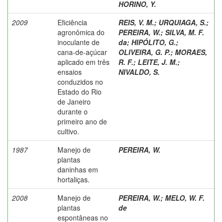
HORINO, Y.
2009
Eficiência
REIS, V. M.
;
URQUIAGA, S.
;
agronômica do
PEREIRA, W.
;
SILVA, M. F.
inoculante de
da
;
HIPÓLITO, G.
;
cana-de-açúcar
OLIVEIRA, G. P.
;
MORAES,
aplicado em três
R. F.
;
LEITE, J. M.
;
ensaios
NIVALDO, S.
conduzidos no
Estado do Rio
de Janeiro
durante o
primeiro ano de
cultivo.
1987
Manejo de
PEREIRA, W.
plantas
daninhas em
hortaliças.
2008
Manejo de
PEREIRA, W.
;
MELO, W. F.
plantas
de
espontâneas no