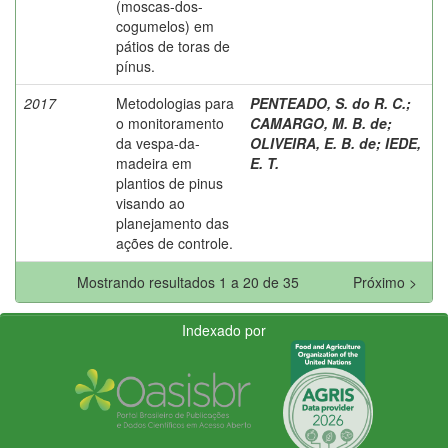
(moscas-dos-
cogumelos) em
pátios de toras de
pínus.
2017
Metodologias para
PENTEADO, S. do R. C.
;
o monitoramento
CAMARGO, M. B. de
;
da vespa-da-
OLIVEIRA, E. B. de
;
IEDE,
madeira em
E. T.
plantios de pinus
visando ao
planejamento das
ações de controle.
Mostrando resultados 1 a 20 de 35
Próximo >
Indexado por