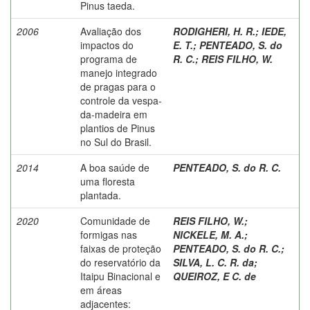
Pinus taeda.
2006
Avaliação dos
RODIGHERI, H. R.
;
IEDE,
impactos do
E. T.
;
PENTEADO, S. do
programa de
R. C.
;
REIS FILHO, W.
manejo integrado
de pragas para o
controle da vespa-
da-madeira em
plantios de Pinus
no Sul do Brasil.
2014
A boa saúde de
PENTEADO, S. do R. C.
uma floresta
plantada.
2020
Comunidade de
REIS FILHO, W.
;
formigas nas
NICKELE, M. A.
;
faixas de proteção
PENTEADO, S. do R. C.
;
do reservatório da
SILVA, L. C. R. da
;
Itaipu Binacional e
QUEIROZ, E C. de
em áreas
adjacentes: