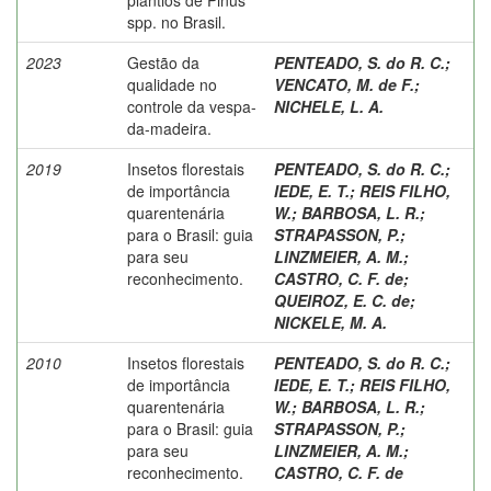
spp. no Brasil.
2023
Gestão da
PENTEADO, S. do R. C.
;
qualidade no
VENCATO, M. de F.
;
controle da vespa-
NICHELE, L. A.
da-madeira.
2019
Insetos florestais
PENTEADO, S. do R. C.
;
de importância
IEDE, E. T.
;
REIS FILHO,
quarentenária
W.
;
BARBOSA, L. R.
;
para o Brasil: guia
STRAPASSON, P.
;
para seu
LINZMEIER, A. M.
;
reconhecimento.
CASTRO, C. F. de
;
QUEIROZ, E. C. de
;
NICKELE, M. A.
2010
Insetos florestais
PENTEADO, S. do R. C.
;
de importância
IEDE, E. T.
;
REIS FILHO,
quarentenária
W.
;
BARBOSA, L. R.
;
para o Brasil: guia
STRAPASSON, P.
;
para seu
LINZMEIER, A. M.
;
reconhecimento.
CASTRO, C. F. de