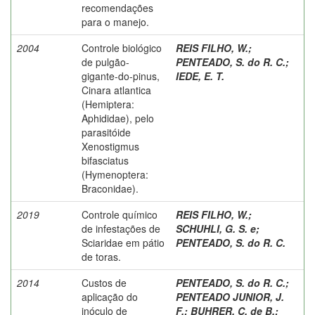
recomendações
para o manejo.
2004
Controle biológico
REIS FILHO, W.
;
de pulgão-
PENTEADO, S. do R. C.
;
gigante-do-pinus,
IEDE, E. T.
Cinara atlantica
(Hemiptera:
Aphididae), pelo
parasitóide
Xenostigmus
bifasciatus
(Hymenoptera:
Braconidae).
2019
Controle químico
REIS FILHO, W.
;
de infestações de
SCHUHLI, G. S. e
;
Sciaridae em pátio
PENTEADO, S. do R. C.
de toras.
2014
Custos de
PENTEADO, S. do R. C.
;
aplicação do
PENTEADO JUNIOR, J.
inóculo de
F.
;
BUHRER, C. de B.
;