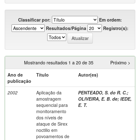
Classificar por:
Em ordem:
Resultados/Página
Registro(s):
Mostrando resultados 1 a 20 de 35
Próximo >
Ano de
Título
Autor(es)
publicação
2002
Aplicação da
PENTEADO, S. do R. C.
;
amostragem
OLIVEIRA, E. B. de
;
IEDE,
sequencial para
E. T.
monitoramento
dos níveis de
ataque de Sirex
noctilio em
povoamentos de