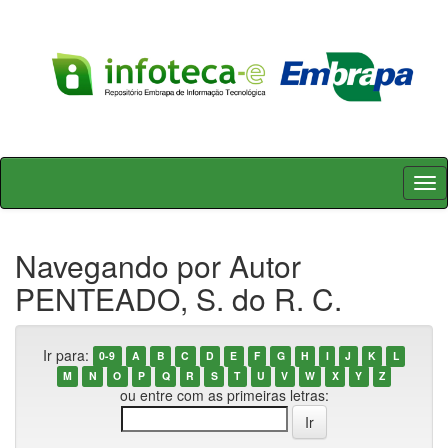
Skip
navigation
Navegando por Autor
PENTEADO, S. do R. C.
Ir para:
0-9
A
B
C
D
E
F
G
H
I
J
K
L
M
N
O
P
Q
R
S
T
U
V
W
X
Y
Z
ou entre com as primeiras letras: