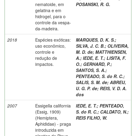
nematoide, em
POSANSKI, R. G.
gelatina e em
hidrogel, para o
controle da vespa-
da-madeira.
2018
Espécies exóticas:
MARQUES, D. K. S.
;
uso econômico,
SILVA, J. C. B.
;
OLIVEIRA,
controle e
M. D. de
;
MATTHIENSEN,
redução de
A.
;
IEDE, E. T.
;
LISITA, F.
impactos.
O.
;
GERHARD, P.
;
SANTOS, S. A.
;
PENTEADO, S. do R. C.
;
SALIS, S. M. de
;
ABREU,
U. G. P. de
;
REIS, V. D. A.
dos
2007
Essigella california
IEDE, E. T.
;
PENTEADO,
(Essig, 1909)
S. do R. C.
;
CALDATO, N.
;
(Hemiptera,
REIS FILHO, W.
Aphididae) - praga
introduzida em
plantios de Pinus