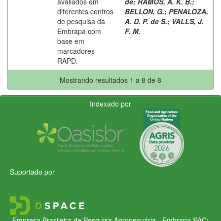
avaliados em
de
;
RAMOS, A. K. B.
;
diferentes centros
BELLON, G.
;
PENALOZA,
de pesquisa da
A. D. P. de S.
;
VALLS, J.
Embrapa com
F. M.
base em
marcadores
RAPD.
Mostrando resultados 1 a 8 de 8
Indexado por
Suportado por
Empresa Brasileira de Pesquisa Agropecuária - Embrapa
SAC: