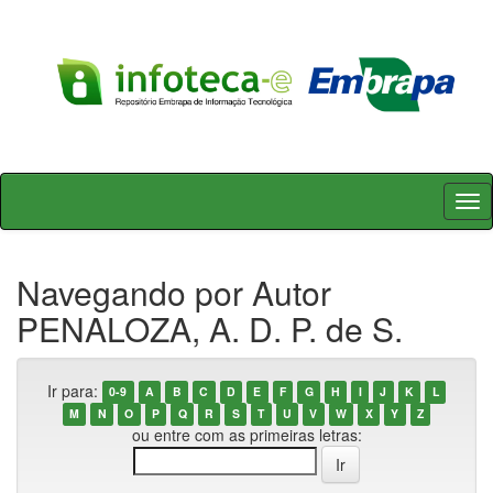
Skip
navigation
Navegando por Autor
PENALOZA, A. D. P. de S.
Ir para:
0-9
A
B
C
D
E
F
G
H
I
J
K
L
M
N
O
P
Q
R
S
T
U
V
W
X
Y
Z
ou entre com as primeiras letras: