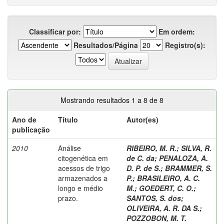
Classificar por:
Em ordem:
Resultados/Página
Registro(s):
Mostrando resultados 1 a 8 de 8
Ano de
Título
Autor(es)
publicação
2010
Análise
RIBEIRO, M. R.
;
SILVA, R.
citogenética em
de C. da
;
PENALOZA, A.
acessos de trigo
D. P. de S.
;
BRAMMER, S.
armazenados a
P.
;
BRASILEIRO, A. C.
longo e médio
M.
;
GOEDERT, C. O.
;
prazo.
SANTOS, S. dos
;
OLIVEIRA, A. R. DA S.
;
POZZOBON, M. T.