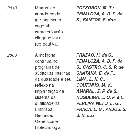
2010
Manual de
POZZOBON, M. T.
;
curadores de
PENALOZA, A. D. P. de
germoplasma -
S.
;
SANTOS, S. dos
vegetal:
caracterização
citogenética e
reprodutiva.
2009
A melhoria
FRAZAO, H. da S.
;
contínua no
PENALOZA, A. D. P. de
programa de
S.
;
CASTRO, C. S. P. de
;
auditorias internas
SANTANA, E. de F.
;
da qualidade e seu
LIMA, L. H. C.
;
reflexo na
COUTINHO, M. V.
;
implantação de
AMARAL, Z. P. de S.
;
sistema da
NOGUEIRA, E. O. P. e L.
;
qualidade na
PEREIRA NETO, L. G.
;
Embrapa
PRACA, L. B.
;
ANJOS, S.
Recursos
S. N. dos
Genéticos e
Biotecnologia.