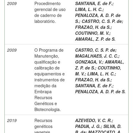
2009
Procedimento
SANTANA, E. de F.
;
gerencial de uso
LIMA, L. H. C.
;
de caderno de
PENALOZA, A. D. P. de
laboratório.
S.
;
CASTRO, C. S. P. de
;
FRAZAO, H. da S.
;
COUTINHO, M. V.
;
AMARAL, Z. P. de S.
2009
O Programa de
CASTRO, C. S. P. de
;
Manutenção,
MAGALHAES, J. C. C.
;
qualificação e
GONZAGA, V.
;
AMARAL,
calibração de
Z. P. de S.
;
COUTINHO,
equipamentos e
M. V.
;
LIMA, L. H. C.
;
instrumentos de
FRAZAO, H. da S.
;
medição da
SANTANA, E. de F.
;
Embrapa
PENALOZA, A. D. P. de S.
Recursos
Genéticos e
Biotecnologia.
2019
Recursos
AZEVEDO, V. C. R.
;
genéticos
PADUA, J. G.
;
SILVA, D.
vegetais.
B. da
;
MAZZOCATO, A.