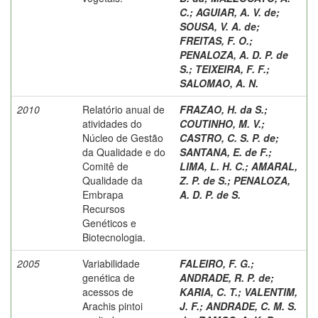
C.
;
AGUIAR, A. V. de
;
SOUSA, V. A. de
;
FREITAS, F. O.
;
PENALOZA, A. D. P. de
S.
;
TEIXEIRA, F. F.
;
SALOMAO, A. N.
2010
Relatório anual de
FRAZAO, H. da S.
;
atividades do
COUTINHO, M. V.
;
Núcleo de Gestão
CASTRO, C. S. P. de
;
da Qualidade e do
SANTANA, E. de F.
;
Comitê de
LIMA, L. H. C.
;
AMARAL,
Qualidade da
Z. P. de S.
;
PENALOZA,
Embrapa
A. D. P. de S.
Recursos
Genéticos e
Biotecnologia.
2005
Variabilidade
FALEIRO, F. G.
;
genética de
ANDRADE, R. P. de
;
acessos de
KARIA, C. T.
;
VALENTIM,
Arachis pintoi
J. F.
;
ANDRADE, C. M. S.