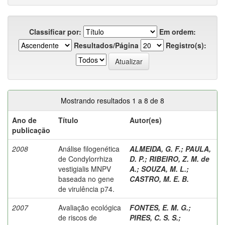
Classificar por:
Em ordem:
Resultados/Página
Registro(s):
Mostrando resultados 1 a 8 de 8
Ano de
Título
Autor(es)
publicação
2008
Análise filogenética
ALMEIDA, G. F.
;
PAULA,
de Condylorrhiza
D. P.
;
RIBEIRO, Z. M. de
vestigialis MNPV
A.
;
SOUZA, M. L.
;
baseada no gene
CASTRO, M. E. B.
de virulência p74.
2007
Avaliação ecológica
FONTES, E. M. G.
;
de riscos de
PIRES, C. S. S.
;