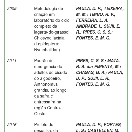
2009
Metodologia de
PAULA, D. P.
;
TEIXEIRA,
criação em
M. M.
;
TIMBÓ, R. V.
;
laboratório do ciclo
FERREIRA, L. A.
;
completo da
ANDRADE, I.
;
SUJII, E.
lagarta-do-girassol
R.
;
PIRES, C. S. S.
;
Chlosyne lacinia
FONTES, E. M. G.
(Lepidoptera:
Nymphalidae).
2011
Padrão de
PIRES, C. S. S.
;
MATA,
emergência de
R. A. da
;
PIMENTA, M.
;
adultos do bicudo
CHAGAS, G. A.
;
PAULA,
do algodoeiro,
D. P.
;
SUJII, E. R.
;
Anthonomus
FONTES, E. M. G.
grandis, ao longo
da safra e
entressafra na
região Centro-
Oeste.
2016
Projeto de
PAULA, D. P.
;
FORTES,
pesquisa: da
L. S.
;
CASTELLEN, M.