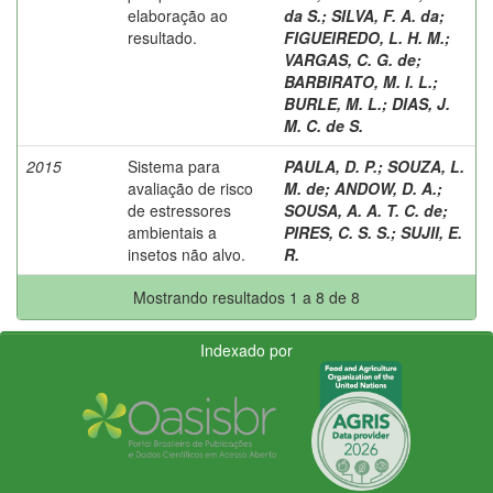
elaboração ao
da S.
;
SILVA, F. A. da
;
resultado.
FIGUEIREDO, L. H. M.
;
VARGAS, C. G. de
;
BARBIRATO, M. I. L.
;
BURLE, M. L.
;
DIAS, J.
M. C. de S.
2015
Sistema para
PAULA, D. P.
;
SOUZA, L.
avaliação de risco
M. de
;
ANDOW, D. A.
;
de estressores
SOUSA, A. A. T. C. de
;
ambientais a
PIRES, C. S. S.
;
SUJII, E.
insetos não alvo.
R.
Mostrando resultados 1 a 8 de 8
Indexado por