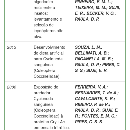
algodoeiro
PINHEIRO, E. M. L.
;
resistente a
TEIXEIRA, M. M.
;
SUJII,
insetos:
E. R.
;
BECKER, V. O.
;
levantamento e
PAULA, D. P.
seleção de
lepdópteros não-
alvo.
2013
Desenvolvimento
SOUZA, L. M.
;
de dieta artificial
BELLINATI, A. B.
;
para Cycloneda
PAGANELLA, M. B.
;
sanguinea
PAULA, D. P.
;
PIRES, C.
(Coleoptera:
S. S.
;
SUJII, E. R.
Coccinellidae).
2008
Exposição do
FERREIRA, V. A.
;
predador
BERNARDES, T. de A.
;
Cycloneda
CAVALCANTE, K. R.
;
sanguinea
RIBEIRO, P. de R.
;
(Coleoptera:
PAULA, D. P.
;
SUJII, E.
Coccinellidae) à
R.
;
FONTES, E. M. G.
;
proteína Cry 1Ac
PIRES, C. S. S.
em ensaio tritrófico.