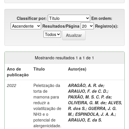
Classificar por:
Em ordem:
Resultados/Página
Registro(s):
Mostrando resultados 1 a 1 de 1
Ano de
Título
Autor(es)
publicação
2022
Peletização da
ARAGÃO, A. R. de
;
torta de
ARAUJO, F. de C. D.
;
mamona para
PAIXÃO, M. S. C. P. da
;
reduzir a
OLIVEIRA, G. M. de
;
ALVES,
volatilização de
R. dos S.
;
GUERRA, J. G.
NH3 e o
M.
;
ESPINDOLA, J. A. A.
;
potencial de
ARAUJO, E. da S.
alergenicidade.