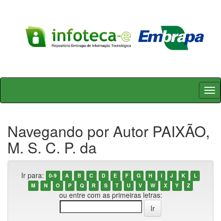
Skip
navigation
Navegando por Autor PAIXÃO,
M. S. C. P. da
Ir para:
0-9
A
B
C
D
E
F
G
H
I
J
K
L
M
N
O
P
Q
R
S
T
U
V
W
X
Y
Z
ou entre com as primeiras letras: