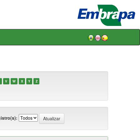
V
W
X
Y
Z
istro(s):