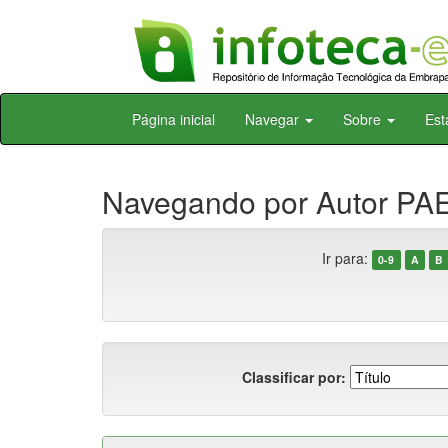
Skip
Página inicial
Navegar
Sobre
Est
navigation
Navegando por Autor PAE
Ir para:
0-9
A
B
Classificar por: