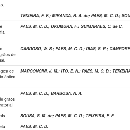
ão.
TEIXEIRA, F. F.
;
MIRANDA, R. A. de
;
PAES, M. C. D.
;
SOU
de
PAES, M. C. D.
;
OKUMURA, F.
;
GUIMARAES, C. de C.
fia
do
CARDOSO, W. S.
;
PAES, M. C. D.
;
DIAS, S. R.
;
CAMPOREZI
grãos de
al.
ógica de
MARCONCINI, J. M.
;
ITO, E. N.
;
PAES, M. C. D.
;
TEIXEIRA,
a óptica
PAES, M. C. D.
;
BARBOSA, N. A.
de grãos
atorial.
ais.
SOUSA, S. M. de
;
PAES, M. C. D.
;
TEIXEIRA, F. F.
eta
PAES, M. C. D.