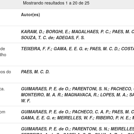
Mostrando resultados 1 a 20 de 25
Autor(es)
KARAM, D.
;
BORGHI, E.
;
MAGALHAES, P. C.
;
PAES, M. C
SOUZA, T. C. de
;
ADEGAS, F. S.
 de
TEIXEIRA, F. F.
;
GAMA, E. E. G. e
;
PAES, M. C. D.
;
COSTA
ilho
cos do
PAES, M. C. D.
ca.
GUIMARAES, P. E. de O.
;
PARENTONI, S. N.
;
PACHECO, C
MONTEIRO, M. A. R.
;
MAGNAVACA, R.
;
LOPES, M. A.
;
SA
W. F.
com
GUIMARAES, P. E. de O.
;
PACHECO, C. A. P.
;
PAES, M. C
GAMA, E. E. G. e
;
MEIRELLES, W. F.
;
RIBEIRO, P. H. E.
;
GUIMARAES, P. E. de O.
;
PARENTONI, S. N.
;
MEIRELLES,