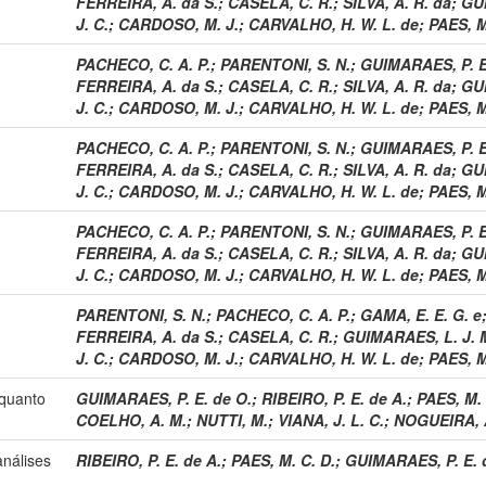
FERREIRA, A. da S.
;
CASELA, C. R.
;
SILVA, A. R. da
;
GUI
J. C.
;
CARDOSO, M. J.
;
CARVALHO, H. W. L. de
;
PAES, M
PACHECO, C. A. P.
;
PARENTONI, S. N.
;
GUIMARAES, P. E
FERREIRA, A. da S.
;
CASELA, C. R.
;
SILVA, A. R. da
;
GUI
J. C.
;
CARDOSO, M. J.
;
CARVALHO, H. W. L. de
;
PAES, M
PACHECO, C. A. P.
;
PARENTONI, S. N.
;
GUIMARAES, P. E
FERREIRA, A. da S.
;
CASELA, C. R.
;
SILVA, A. R. da
;
GUI
J. C.
;
CARDOSO, M. J.
;
CARVALHO, H. W. L. de
;
PAES, M
PACHECO, C. A. P.
;
PARENTONI, S. N.
;
GUIMARAES, P. E
FERREIRA, A. da S.
;
CASELA, C. R.
;
SILVA, A. R. da
;
GUI
J. C.
;
CARDOSO, M. J.
;
CARVALHO, H. W. L. de
;
PAES, M
PARENTONI, S. N.
;
PACHECO, C. A. P.
;
GAMA, E. E. G. e
FERREIRA, A. da S.
;
CASELA, C. R.
;
GUIMARAES, L. J. 
J. C.
;
CARDOSO, M. J.
;
CARVALHO, H. W. L. de
;
PAES, M
 quanto
GUIMARAES, P. E. de O.
;
RIBEIRO, P. E. de A.
;
PAES, M. 
COELHO, A. M.
;
NUTTI, M.
;
VIANA, J. L. C.
;
NOGUEIRA, A
análises
RIBEIRO, P. E. de A.
;
PAES, M. C. D.
;
GUIMARAES, P. E. 