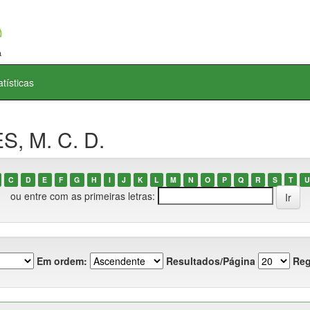
atísticas
S, M. C. D.
C
D
E
F
G
H
I
J
K
L
M
N
O
P
Q
R
S
T
U
ou entre com as primeiras letras:
Em ordem:
Resultados/Página
Reg