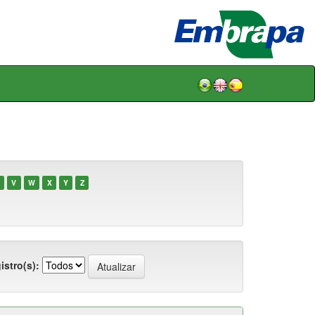
V
W
X
Y
Z
istro(s):