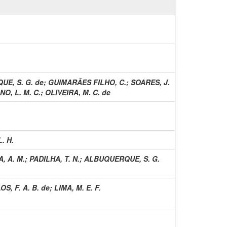
E, S. G. de
;
GUIMARÃES FILHO, C.
;
SOARES, J.
NO, L. M. C.
;
OLIVEIRA, M. C. de
L. H.
, A. M.
;
PADILHA, T. N.
;
ALBUQUERQUE, S. G.
, F. A. B. de
;
LIMA, M. E. F.