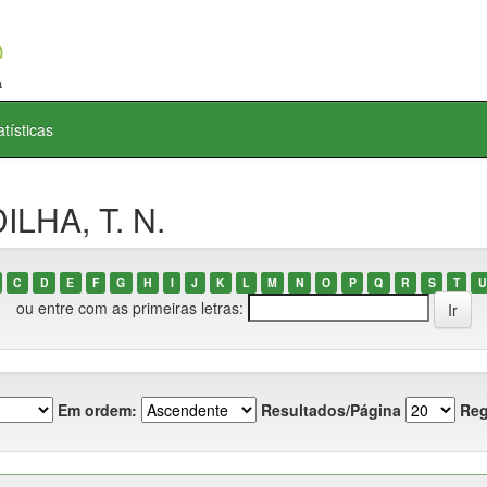
atísticas
ILHA, T. N.
C
D
E
F
G
H
I
J
K
L
M
N
O
P
Q
R
S
T
U
ou entre com as primeiras letras:
Em ordem:
Resultados/Página
Reg