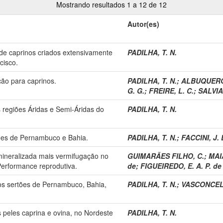
Mostrando resultados 1 a 12 de 12
Autor(es)
 de caprinos criados extensivamente
PADILHA, T. N.
cisco.
ão para caprinos.
PADILHA, T. N.
;
ALBUQUERQU
G. G.
;
FREIRE, L. C.
;
SALVIA
 regiões Áridas e Semi-Áridas do
PADILHA, T. N.
tões de Pernambuco e Bahia.
PADILHA, T. N.
;
FACCINI, J. 
mineralizada mais vermifugação no
GUIMARÃES FILHO, C.
;
MAIA
Performance reprodutiva.
de
;
FIGUEIREDO, E. A. P. de
os sertões de Pernambuco, Bahia,
PADILHA, T. N.
;
VASCONCELOS
 peles caprina e ovina, no Nordeste
PADILHA, T. N.