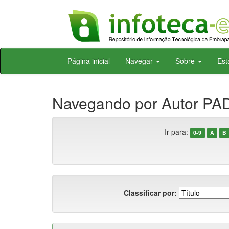
Skip
Página inicial
Navegar
Sobre
Est
navigation
Navegando por Autor PAD
Ir para:
0-9
A
B
Classificar por: