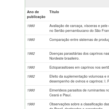
Ano de
Título
publicação
1980
Avaliação de carcaça, vísceras e pele
no Sertão pernambucano do São Fran
1980
Comparação entre sistemas de produç
1982
Doenças parasitárias dos caprinos nas
Nordeste brasileiro.
1980
Ectoparasitoses em caprinos nos ser
1982
Efeito da suplementação volumosa e 
desempenho de ovinos e caprinos: I. 
1980
Eimerideos parasitos de ruminantes n
Ceará e Piauí.
1980
Observações sobre a classificação das
do Brasil, destinadas a exportação.