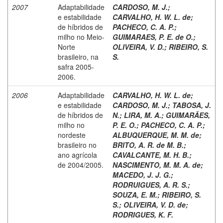
2007
Adaptabilidade
CARDOSO, M. J.
;
e estabilidade
CARVALHO, H. W. L. de
;
de híbridos de
PACHECO, C. A. P.
;
milho no Meio-
GUIMARAES, P. E. de O.
;
Norte
OLIVEIRA, V. D.
;
RIBEIRO, S.
brasileiro, na
S.
safra 2005-
2006.
2006
Adaptabilidade
CARVALHO, H. W. L. de
;
e estabilidade
CARDOSO, M. J.
;
TABOSA, J.
de híbridos de
N.
;
LIRA, M. A.
;
GUIMARÃES,
milho no
P. E. O.
;
PACHECO, C. A. P.
;
nordeste
ALBUQUERQUE, M. M. de
;
brasileiro no
BRITO, A. R. de M. B.
;
ano agrícola
CAVALCANTE, M. H. B.
;
de 2004/2005.
NASCIMENTO, M. M. A. de
;
MACEDO, J. J. G.
;
RODRUIGUES, A. R. S.
;
SOUZA, E. M.
;
RIBEIRO, S.
S.
;
OLIVEIRA, V. D. de
;
RODRIGUES, K. F.