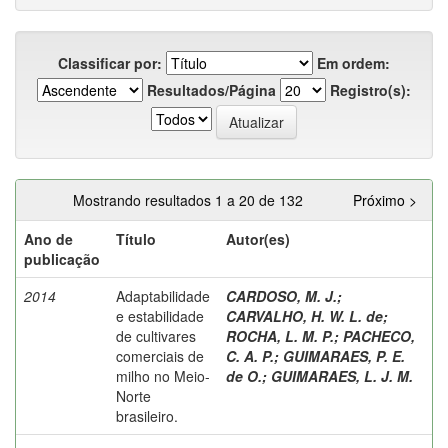
Classificar por:
Em ordem:
Resultados/Página
Registro(s):
Mostrando resultados 1 a 20 de 132
Próximo >
Ano de
Título
Autor(es)
publicação
2014
Adaptabilidade
CARDOSO, M. J.
;
e estabilidade
CARVALHO, H. W. L. de
;
de cultivares
ROCHA, L. M. P.
;
PACHECO,
comerciais de
C. A. P.
;
GUIMARAES, P. E.
milho no Meio-
de O.
;
GUIMARAES, L. J. M.
Norte
brasileiro.