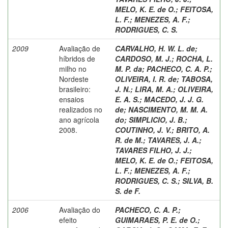
MELO, K. E. de O.
;
FEITOSA,
L. F.
;
MENEZES, A. F.
;
RODRIGUES, C. S.
2009
Avaliação de
CARVALHO, H. W. L. de
;
híbridos de
CARDOSO, M. J.
;
ROCHA, L.
milho no
M. P. da
;
PACHECO, C. A. P.
;
Nordeste
OLIVEIRA, I. R. de
;
TABOSA,
brasileiro:
J. N.
;
LIRA, M. A.
;
OLIVEIRA,
ensaios
E. A. S.
;
MACEDO, J. J. G.
realizados no
de
;
NASCIMENTO, M. M. A.
ano agrícola
do
;
SIMPLICIO, J. B.
;
2008.
COUTINHO, J. V.
;
BRITO, A.
R. de M.
;
TAVARES, J. A.
;
TAVARES FILHO, J. J.
;
MELO, K. E. de O.
;
FEITOSA,
L. F.
;
MENEZES, A. F.
;
RODRIGUES, C. S.
;
SILVA, B.
S. de F.
2006
Avaliação do
PACHECO, C. A. P.
;
efeito
GUIMARAES, P. E. de O.
;