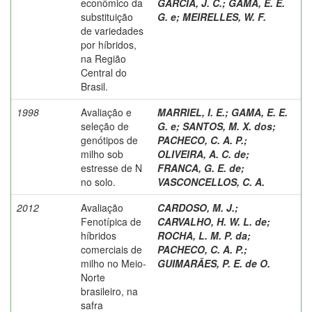
econômico da
GARCIA, J. C.
;
GAMA, E. E.
substituição
G. e
;
MEIRELLES, W. F.
de variedades
por híbridos,
na Região
Central do
Brasil.
1998
Avaliação e
MARRIEL, I. E.
;
GAMA, E. E.
seleção de
G. e
;
SANTOS, M. X. dos
;
genótipos de
PACHECO, C. A. P.
;
milho sob
OLIVEIRA, A. C. de
;
estresse de N
FRANCA, G. E. de
;
no solo.
VASCONCELLOS, C. A.
2012
Avaliação
CARDOSO, M. J.
;
Fenotípica de
CARVALHO, H. W. L. de
;
híbridos
ROCHA, L. M. P. da
;
comerciais de
PACHECO, C. A. P.
;
milho no Meio-
GUIMARÃES, P. E. de O.
Norte
brasileiro, na
safra