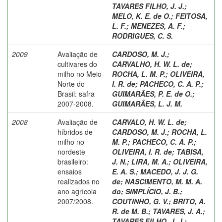
TAVARES FILHO, J. J.
;
MELO, K. E. de O.
;
FEITOSA,
L. F.
;
MENEZES, A. F.
;
RODRIGUES, C. S.
2009
Avaliação de
CARDOSO, M. J.
;
cultivares do
CARVALHO, H. W. L. de
;
milho no Meio-
ROCHA, L. M. P.
;
OLIVEIRA,
Norte do
I. R. de
;
PACHECO, C. A. P.
;
Brasil: safra
GUIMARÃES, P. E. de O.
;
2007-2008.
GUIMARÃES, L. J. M.
2008
Avaliação de
CARVALO, H. W. L. de
;
híbridos de
CARDOSO, M. J.
;
ROCHA, L.
milho no
M. P.
;
PACHECO, C. A. P.
;
nordeste
OLIVEIRA, I. R. de
;
TABISA,
brasileiro:
J. N.
;
LIRA, M. A.
;
OLIVEIRA,
ensaios
E. A. S.
;
MACEDO, J. J. G.
realizados no
de
;
NASCIMENTO, M. M. A.
ano agrícola
do
;
SIMPLÍCIO, J. B.
;
2007/2008.
COUTINHO, G. V.
;
BRITO, A.
R. de M. B.
;
TAVARES, J. A.
;
TAVARES FILHO, J. J.
;