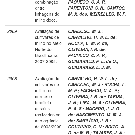
combinação
PACHECO, C. A. P.
;
entre
PARENTONI, S. N.
;
SANTOS,
linhagens de
M. X. dos
;
MEIRELLES, W. F.
milho doce.
2009
Avaliação de
CARDOSO, M. J.
;
cultivares de
CARVALHO, H. W. L. de
;
milho no Meio-
ROCHA, L. M. P. da
;
Norte do
OLIVEIRA, I. R. de
;
Brasil: safra
PACHECO, C. A. P.
;
2007-2008.
GUIMARAES, P. E. de O.
;
GUIMARAES, L. J. M.
2008
Avaliação de
CARVALHO, H. W. L. de
;
cultivares de
CARDOSO, M. J.
;
ROCHA, L.
milho no
M. P.
;
PACHECO, C. A. P.
;
nordeste
OLIVEIRA, I. R. de
;
TABISA,
brasileiro:
J. N.
;
LIRA, M. A.
;
OLIVEIRA,
ensaios
E. A. S.
;
MACEDO, J. J. G.
realizados no
de
;
NASCIMENTO, M. M. A.
ano agrícola
do
;
SIMPLÍCIO, J. B.
;
de 2008/2009.
COUTINHO, G. V.
;
BRITO, A.
R. de M. B.
;
TAVARES, J. A.
;