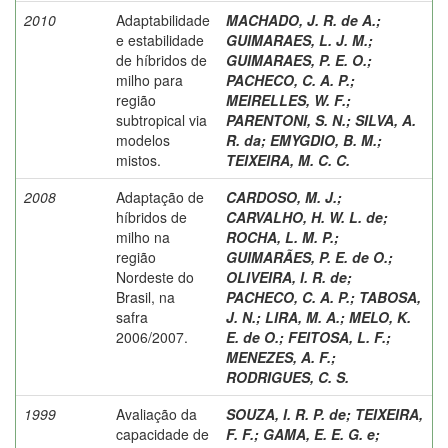
2010
Adaptabilidade
MACHADO, J. R. de A.
;
e estabilidade
GUIMARAES, L. J. M.
;
de híbridos de
GUIMARAES, P. E. O.
;
milho para
PACHECO, C. A. P.
;
região
MEIRELLES, W. F.
;
subtropical via
PARENTONI, S. N.
;
SILVA, A.
modelos
R. da
;
EMYGDIO, B. M.
;
mistos.
TEIXEIRA, M. C. C.
2008
Adaptação de
CARDOSO, M. J.
;
híbridos de
CARVALHO, H. W. L. de
;
milho na
ROCHA, L. M. P.
;
região
GUIMARÃES, P. E. de O.
;
Nordeste do
OLIVEIRA, I. R. de
;
Brasil, na
PACHECO, C. A. P.
;
TABOSA,
safra
J. N.
;
LIRA, M. A.
;
MELO, K.
2006/2007.
E. de O.
;
FEITOSA, L. F.
;
MENEZES, A. F.
;
RODRIGUES, C. S.
1999
Avaliação da
SOUZA, I. R. P. de
;
TEIXEIRA,
capacidade de
F. F.
;
GAMA, E. E. G. e
;