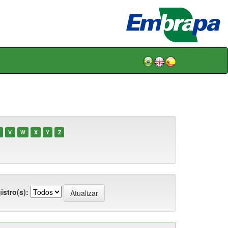
V
W
X
Y
Z
istro(s):