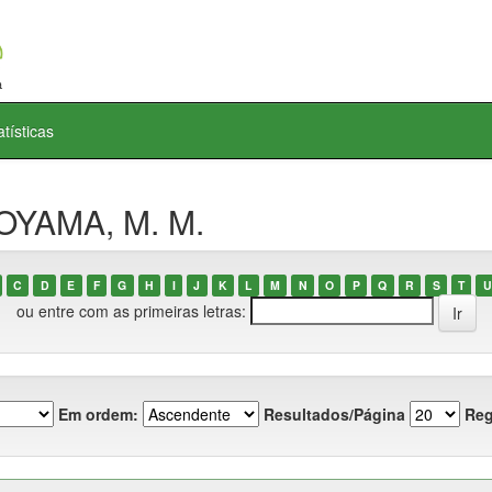
atísticas
OYAMA, M. M.
C
D
E
F
G
H
I
J
K
L
M
N
O
P
Q
R
S
T
U
ou entre com as primeiras letras:
Em ordem:
Resultados/Página
Reg