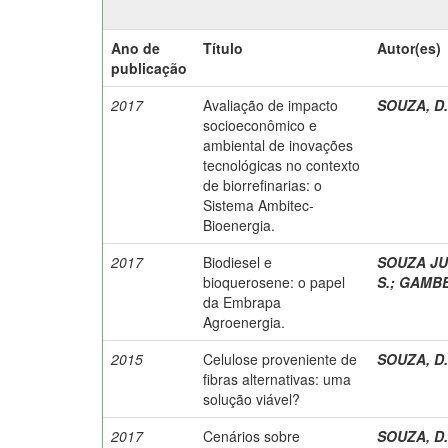
Ano de
Título
Autor(es)
publicação
2017
Avaliação de impacto
SOUZA, D.
socioeconômico e
ambiental de inovações
tecnológicas no contexto
de biorrefinarias: o
Sistema Ambitec-
Bioenergia.
2017
Biodiesel e
SOUZA JUN
bioquerosene: o papel
S.
;
GAMBE
da Embrapa
Agroenergia.
2015
Celulose proveniente de
SOUZA, D.
fibras alternativas: uma
solução viável?
2017
Cenários sobre
SOUZA, D.