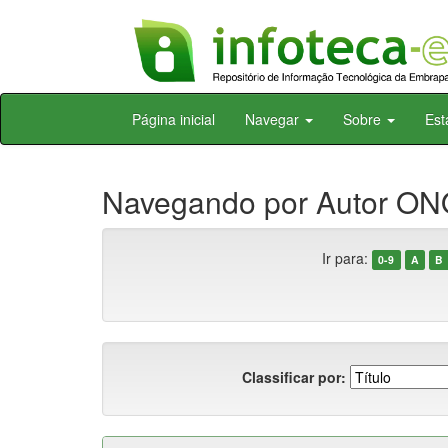
Skip
Página inicial
Navegar
Sobre
Est
navigation
Navegando por Autor ON
Ir para:
0-9
A
B
Classificar por: