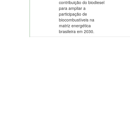
contribuição do biodiesel
para ampliar a
participação de
biocombustíveis na
matriz energética
brasileira em 2030.
2016
Contextualização,
MACHADO,
mercado e gargalos de
RODRIGUES
P&D do etanol
PACHECO, 
lignocelulósico.
2020
Desafios de inovação
DIDONET, 
para a agricultura
de B.
;
TAV
familiar - estratégia para
NOGUEIRA,
a agricultura familiar:
M. M.
;
UDR
visão de futuro rumo à
O.
;
JULIAN
inovação.
GUIMARÃES
2012
Produção de briquetes e
DIAS, J. M.
péletes a partir de
resíduos agrícolas,
agroindustriais e