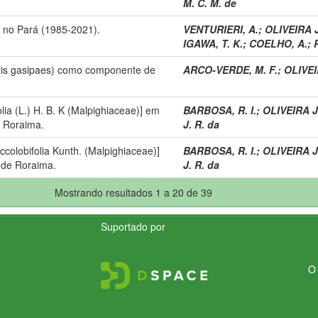
M. C. M. de
o no Pará (1985-2021).
VENTURIERI, A.
;
OLIVEIRA J
IGAWA, T. K.
;
COELHO, A.
;
ris gasipaes) como componente de
ARCO-VERDE, M. F.
;
OLIVEI
lia (L.) H. B. K (Malpighiaceae)] em
BARBOSA, R. I.
;
OLIVEIRA J
e Roraima.
J. R. da
ccolobifolia Kunth. (Malpighiaceae)]
BARBOSA, R. I.
;
OLIVEIRA J
 de Roraima.
J. R. da
Mostrando resultados 1 a 20 de 39
Suportado por
O 