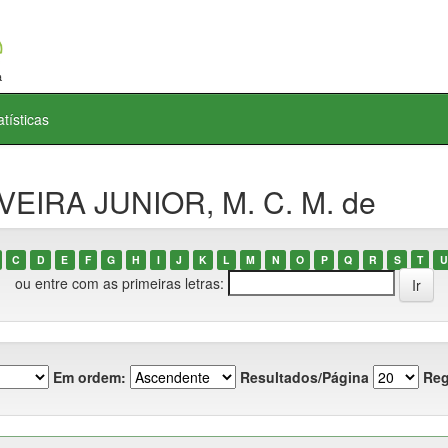
atísticas
VEIRA JUNIOR, M. C. M. de
C
D
E
F
G
H
I
J
K
L
M
N
O
P
Q
R
S
T
U
ou entre com as primeiras letras:
Em ordem:
Resultados/Página
Reg