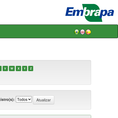
V
W
X
Y
Z
istro(s):