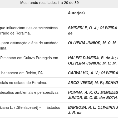
Mostrando resultados 1 a 20 de 39
Autor(es)
ue influenciam nas características
SMIDERLE, O. J.
;
OLIVEIRA 
errado de Roraima.
de
 para estimação diária de umidade
OLIVEIRA JUNIOR, M. C. M.
aima.
 Pimentão em Cultivo Protegido em
HALFELD-VIEIRA, B. de A.
;
OLIVEIRA JUNIOR, M. C. M.
de bananeira em Belém, PA.
CARVALHO, A. V.
;
OLIVEIRA
restais no estado de Roraima.
ARCO-VERDE, M. F.
;
SCHWE
desafios ambientais e perspectivas
HOMMA, A. K. O.
;
MENEZES, 
JUNIOR, M. C. M. de
;
BOTH, 
cana L. (Dilleniaceae)] ~ II: Estudos
BARBOSA, R. I.
;
OLIVEIRA J
J. R. da