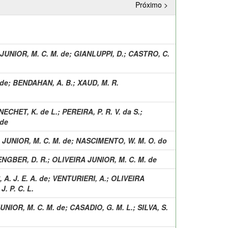
Próximo >
JUNIOR, M. C. M. de
;
GIANLUPPI, D.
;
CASTRO, C.
 de
;
BENDAHAN, A. B.
;
XAUD, M. R.
NECHET, K. de L.
;
PEREIRA, P. R. V. da S.
;
 de
 JUNIOR, M. C. M. de
;
NASCIMENTO, W. M. O. do
NGBER, D. R.
;
OLIVEIRA JUNIOR, M. C. M. de
A. J. E. A. de
;
VENTURIERI, A.
;
OLIVEIRA
J. P. C. L.
UNIOR, M. C. M. de
;
CASADIO, G. M. L.
;
SILVA, S.