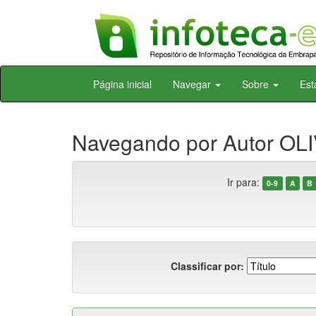
Skip
Página inicial
Navegar
Sobre
Est
navigation
Navegando por Autor OLI
Ir para:
0-9
A
B
Classificar por: