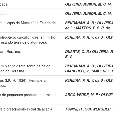
idade.
OLIVEIRA JUNIOR, M. C. M.
idade.
OLIVEIRA JUNIOR, M. C. M.
município de Mucajaí no Estado de
BENDAHAN, A. B.
;
OLIVEIRA
de L.
;
MATTOS, P. S. R. de
Coleoptera: curculionidae) em milho
PEREIRA, P. R. V. da S.
;
OLI
usando terra de diatomácea.
ara Roraima.
DUARTE, O. R.
;
OLIVEIRA JU
E. V.
em plantio direto sobre palha de
BENDAHAN, A. B.
;
OLIVEIRA
rado de Roraima.
GIANLUPPI, V.
;
SMIDERLE, O
lus (MUIR, 1926) (Hemíptera:
PEREIRA, P. R. V. da S.
;
OLI
nos.
 de pequenos produtores rurais no
ARCO-VERDE, M. F.
;
OLIVEI
e o crescimento inicial da acácia
TONINI, H.
;
SCHWENGBER, L