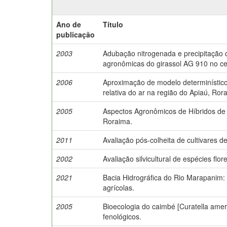
Ano de
Título
publicação
2003
Adubação nitrogenada e precipitação q
agronômicas do girassol AG 910 no c
2006
Aproximação de modelo determinístico
relativa do ar na região do Apiaú, Ror
2005
Aspectos Agronômicos de Híbridos de
Roraima.
2011
Avaliação pós-colheita de cultivares 
2002
Avaliação silvicultural de espécies flo
2021
Bacia Hidrográfica do Rio Marapanim: 
agrícolas.
2005
Bioecologia do caimbé [Curatella ameri
fenológicos.